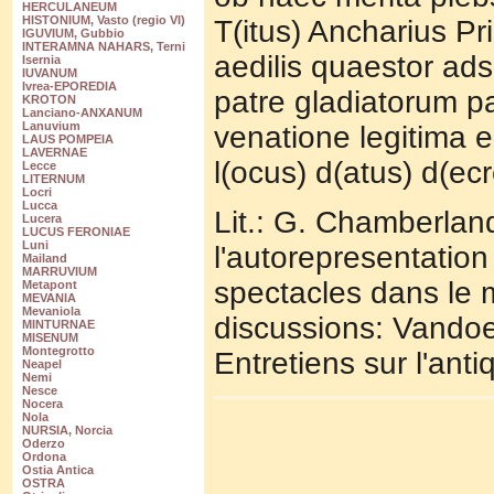
HERCULANEUM
HISTONIUM, Vasto (regio VI)
T(itus) Ancharius Pri
IGUVIUM, Gubbio
INTERAMNA NAHARS, Terni
aedilis quaestor ad
Isernia
IUVANUM
Ivrea-EPOREDIA
patre gladiatorum p
KROTON
Lanciano-ANXANUM
Lanuvium
venatione legitima e
LAUS POMPEIA
LAVERNAE
l(ocus) d(atus) d(ec
Lecce
LITERNUM
Locri
Lucca
Lit.: G. Chamberlan
Lucera
LUCUS FERONIAE
Luni
l'autorepresentation
Mailand
MARRUVIUM
spectacles dans le 
Metapont
MEVANIA
Mevaniola
discussions: Vandoe
MINTURNAE
MISENUM
Montegrotto
Entretiens sur l'anti
Neapel
Nemi
Nesce
Nocera
Nola
NURSIA, Norcia
Oderzo
Ordona
Ostia Antica
OSTRA