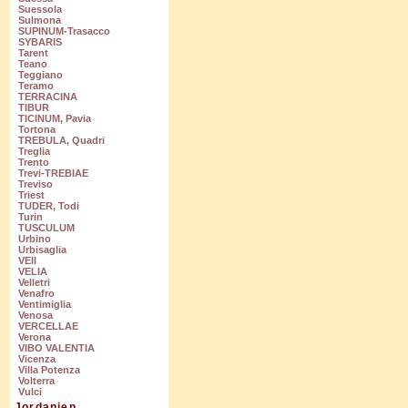
Suessola
Sulmona
SUPINUM-Trasacco
SYBARIS
Tarent
Teano
Teggiano
Teramo
TERRACINA
TIBUR
TICINUM, Pavia
Tortona
TREBULA, Quadri
Treglia
Trento
Trevi-TREBIAE
Treviso
Triest
TUDER, Todi
Turin
TUSCULUM
Urbino
Urbisaglia
VEII
VELIA
Velletri
Venafro
Ventimiglia
Venosa
VERCELLAE
Verona
VIBO VALENTIA
Vicenza
Villa Potenza
Volterra
Vulci
Jordanien