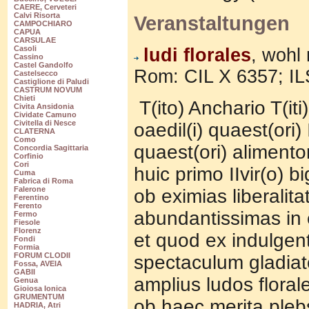
CAERE, Cerveteri
Calvi Risorta
Veranstaltungen
CAMPOCHIARO
CAPUA
CARSULAE
Casoli
ludi florales
, wohl
Cassino
Castel Gandolfo
Rom: CIL X 6357; IL
Castelsecco
Castiglione di Paludi
CASTRUM NOVUM
Chieti
T(ito) Anchario T(iti)
Civita Ansidonia
Cividate Camuno
Civitella di Nesce
oaedil(i) quaest(ori) I
CLATERNA
Como
quaest(ori) aliment
Concordia Sagittaria
Corfinio
Cori
huic primo IIvir(o) b
Cuma
Fabrica di Roma
Falerone
ob eximias liberalita
Ferentino
Ferento
abundantissimas in 
Fermo
Fiesole
Florenz
et quod ex indulgent
Fondi
Formia
FORUM CLODII
spectaculum gladiato
Fossa, AVEIA
GABII
amplius ludos floral
Genua
Gioiosa Ionica
GRUMENTUM
ob haec merita plebs
HADRIA, Atri