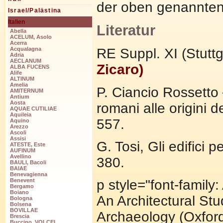
der oben genannten 
Israel/Palästina
Italien
Literatur
Abella
ACELUM, Asolo
Acerra
RE Suppl. XI (Stutt
Acqualagna
Adria
AECLANUM
Zicaro)
ALBA FUCENS
Alife
ALTINUM
Amelia
P. Ciancio Rossetto –
AMITERNUM
Antium
Aosta
romani alle origini 
AQUAE CUTILIAE
Aquileia
557.
Aquino
Arezzo
Ascoli
Assisi
G. Tosi, Gli edifici 
ATESTE, Este
AUFINUM
Avellino
380.
BAULI, Bacoli
BAIAE
Benevagienna
p style="font-family
Benevent
Bergamo
Boiano
An Architectural St
Bologna
Bolsena
BOVILLAE
Archaeology (Oxfor
Brescia
Buccino, VOLCEI