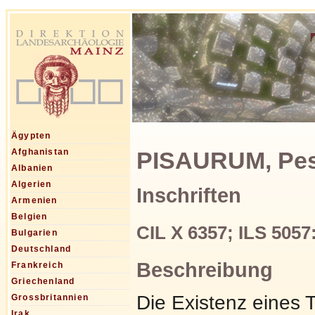
Ägypten
PISAURUM, Pesa
Afghanistan
Albanien
Algerien
Inschriften
Armenien
Belgien
CIL X 6357; ILS 5057
Bulgarien
Deutschland
Beschreibung
Frankreich
Griechenland
Die Existenz eines 
Grossbritannien
Irak