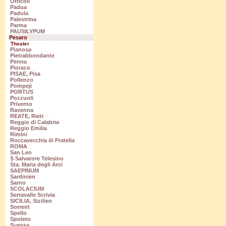
Otricoli
Padua
Padula
Palestrina
Parma
PAUSILYPUM
Pesaro
Theater
Pianosa
Pietrabbondante
Penna
Pioraco
PISAE, Pisa
Pollenzo
Pompeji
PORTUS
Pozzuoli
Priverno
Ravenna
REATE, Rieti
Reggio di Calabria
Reggio Emilia
Rimini
Roccavecchia di Pratella
ROMA
San Leo
S Salvatore Telesino
Sta. Maria degli Arci
SAEPINUM
Sardinien
Sarno
SCOLACIUM
Serravalle Scrivia
SICILIA, Sizilien
Sorrent
Spello
Spoleto
Suessa