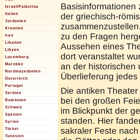
Basisinformationen 
Israel/Palästina
der griechisch-römi
Italien
Jordanien
zusammenzustellen. 
Kroatien
zu den Fragen herge
Iran
Libanon
Aussehen eines The
Libyen
dort veranstaltet wur
Luxemburg
an der historischen
Marokko
Nordmazedonien
Überlieferung jedes
Österreich
Portugal
Die antiken Theater
Serbien
bei den großen Feie
Rumänien
Schweiz
im Blickpunkt der g
Spanien
standen. Hier fande
Syrien
sakraler Feste nach
Türkei
Tunesien