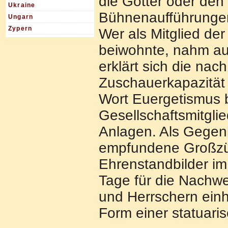
die Götter oder den
Ukraine
Bühnenaufführungen 
Ungarn
Zypern
Wer als Mitglied der
beiwohnte, nahm au
erklärt sich die na
Zuschauerkapazität 
Wort Euergetismus b
Gesellschaftsmitgli
Anlagen. Als Gegenle
empfundene Großzü
Ehrenstandbilder im
Tage für die Nachwe
und Herrschern einh
Form einer statuari