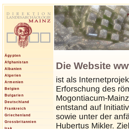
Ägypten
Die Website ww
Afghanistan
Albanien
Algerien
ist als Internetproje
Armenien
Erforschung des rö
Belgien
Bulgarien
Mogontiacum-Mainz
Deutschland
entstand auf Initiat
Frankreich
sowie unter der anfä
Griechenland
Grossbritannien
Hubertus Mikler. Ziel
Irak