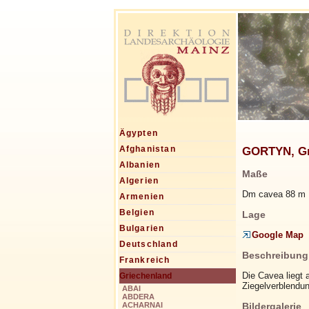
Ägypten
GORTYN, Gro
Afghanistan
Albanien
Maße
Algerien
Dm cavea 88 m
Armenien
Belgien
Lage
Bulgarien
Google Map
Deutschland
Beschreibung
Frankreich
Die Cavea liegt
Griechenland
Ziegelverblendu
ABAI
ABDERA
Bildergalerie
ACHARNAI