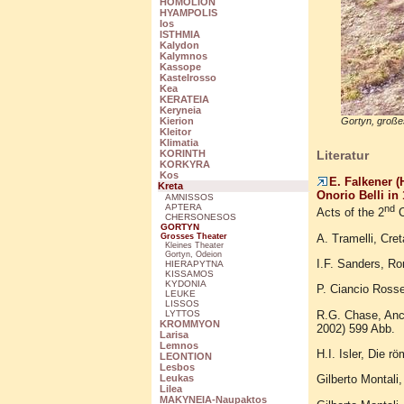
HOMOLION
HYAMPOLIS
Ios
ISTHMIA
Kalydon
Kalymnos
Kassope
Kastelrosso
Kea
KERATEIA
Keryneia
Gortyn, große
Kierion
Kleitor
Klimatia
Literatur
KORINTH
KORKYRA
Kos
E. Falkener (
Kreta
Onorio Belli in
AMNISSOS
APTERA
nd
Acts of the 2
C
CHERSONESOS
GORTYN
A. Tramelli, Cre
Grosses Theater
Kleines Theater
Gortyn, Odeion
I.F. Sanders, R
HIERAPYTNA
KISSAMOS
KYDONIA
P. Ciancio Rosset
LEUKE
LISSOS
R.G. Chase, Anc
LYTTOS
KROMMYON
2002) 599 Abb.
Larisa
Lemnos
H.I. Isler, Die r
LEONTION
Lesbos
Gilberto Montali,
Leukas
Lilea
MAKYNEIA-Naupaktos