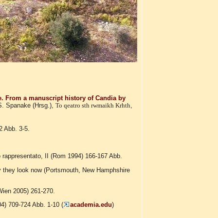
te. From a manuscript history of Candia by
. Spanake (Hrsg.),
To qeatro sth rwmaikh Krhth
,
2 Abb. 3-5.
gio rappresentato, II (Rom 1994) 166-167 Abb.
y they look now (Portsmouth, New Hamphshire
 (Wien 2005) 261-270.
004) 709-724 Abb. 1-10 (
academia.edu
)