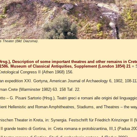
s Theater (Bild: Diazoma).
Hrsg.), Description of some important theatres and other remains in Cre
 1586. Museum of Classical Antiquities, Supplement (London 1854) 21
= S
retological Congress II (Athen 1968) 156.
tan expedition XXI.
Gortyna, American Journal of Archaeology 6, 1902, 108-11
oman Crete (Warminster 1982) 63.
158 Taf. 22.
to – G. Pisani Sartorio (Hrsg.), Teatri greci e romani alle origini del linguag
ient Hellenistic and Roman Amphitheatres, Stadiums, and Theatres – the wa
ömischen Theater in Kreta, in: Synergia. Festschrift für Friedrich Krinzinger II
 Il grande teatro di Gortina, in: Creta romana e protobizantina, III,1 (Padua 2