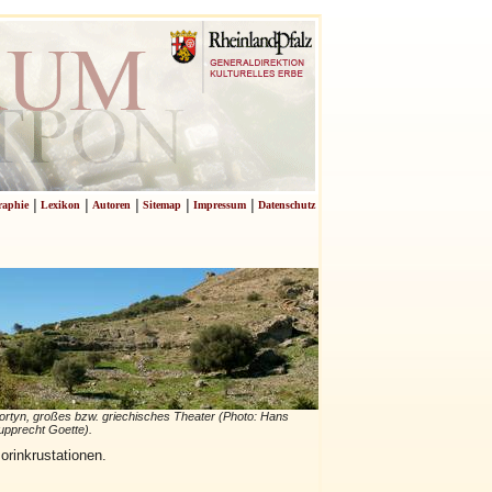
|
|
|
|
|
raphie
Lexikon
Autoren
Sitemap
Impressum
Datenschutz
rtyn, großes bzw. griechisches Theater (Photo: Hans
pprecht Goette).
rinkrustationen.