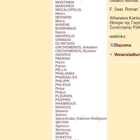
Gilberto Montali,
MANTINEIA
MARONEIA
F. Sear, Roman T
MEGALOPOLIS
Melos
MESSENE
Αthanasia Kanta
Mieza
Θέατρο της Γόρτυ
MYKENE
Συνάντησης Ρέθυ
MYRRHINUS
Naxos
weblinks:
NIKOPOLIS
OINIADAI
OLYNTHOS
Diazoma
ORCHOMENOS, Arkadien
ORCHOMENOS, Böotien
Veranstaltu
OROPOS
PAEANIA
Paros
Patras
PELLA
PHALANNA
PHARSALOS
PHILIPPI
PHLIOUS
Phlya
Piräus
PLEURON
PSOPHIS
RHAMNOUS
RHODOS
Salamis
Samos
Samothrake, Kabiren-Heiligtum
SIKYON
Siphnos
Skotussa
SPARTA
STRATOS