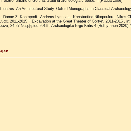
 Il teatro romano di Gortina, Studi di archeologia cretese, 4 (Padua 2006)
heatres. An Architectural Study. Oxford Monographs in Classical Archaeolog
 - Danae Z. Kontopodi - Andreas Lyrintzis - Konstantina Nikopoulou - Nikos
νας, 2011-2015 = Excavation at the Great Theater of Gortyn, 2011-2015 , i
μνο, 24-27 Νοεμβρίου 2016 - Archaiologiko Ergo Kritis 4 (Rethymnon 2020) 4
ngen