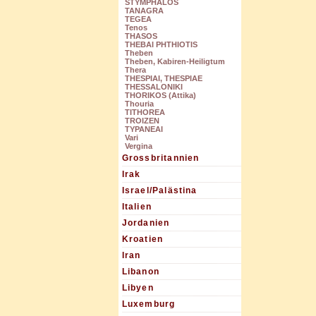
STYMPHALOS
TANAGRA
TEGEA
Tenos
THASOS
THEBAI PHTHIOTIS
Theben
Theben, Kabiren-Heiligtum
Thera
THESPIAI, THESPIAE
THESSALONIKI
THORIKOS (Attika)
Thouria
TITHOREA
TROIZEN
TYPANEAI
Vari
Vergina
Grossbritannien
Irak
Israel/Palästina
Italien
Jordanien
Kroatien
Iran
Libanon
Libyen
Luxemburg