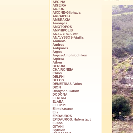
AEGINA
AIGEIRA
AIGION
AIXONE-Gliphada
AKRAIPHIA
AMBRAKIA
Amorgos
AMOTOPOS
AMPHIPOLIS
ANAGYROS-Vari
ANAVYSSOS-Aigilia
Andania
Andros
Antiparos
Argos
Argos-Amphilochikon
Arpitsa
Athen
BEROIA
CHAIRONEIA
Chios
DELPHI
DELOS
DEMETRIAS, Volos
DION
Dionysos-Ikarion
DODONA
ELATRIA
ELAEA
ELEUSIS
Elimokastron
Elis
EPIDAUROS
EPIDAUROS, Hafenstadt
Euböa
GITANI
Gythion