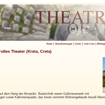
|
|
|
|
Home
Aktualisierungen
Suche
Link-Liste
Bibliog
ßes Theater (Kreta, Creta)
Go
Ru
 auf dem Hang der Akropolis. Bautechnik waren Gußmauerwerk mit
ngen sowie Kalksteinquader, das heute zerstörte Bühnengebäude besaß Marmo