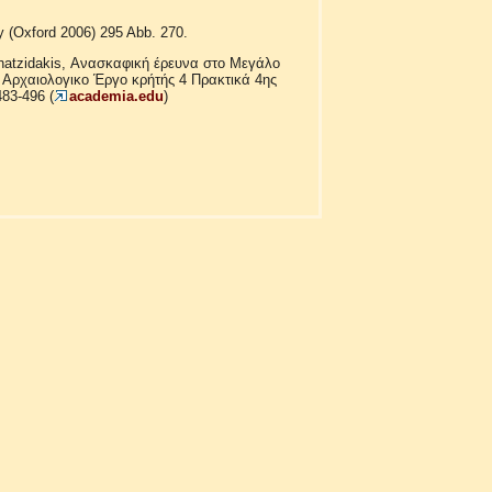
y (Oxford 2006) 295 Abb. 270.
 Chatzidakis, Ανασκαφική έρευνα στο Μεγάλο
n: Αρχαιολογικο Έργο κρήτής 4 Πρακτικά 4ης
83-496 (
academia.edu
)