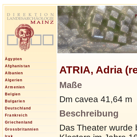
Ägypten
ATRIA, Adria (r
Afghanistan
Albanien
Algerien
Maße
Armenien
Belgien
Dm cavea 41,64 m
Bulgarien
Deutschland
Beschreibung
Frankreich
Griechenland
Das Theater wurde 
Grossbritannien
Irak