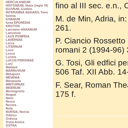
HERCULANEUM
fino al III sec. e.n
HISTONIUM, Vasto (regio VI)
IGUVIUM, Gubbio
INTERAMNA NAHARS, Terni
Isernia
M. de Min, Adria, in
IUVANUM
Ivrea-EPOREDIA
261.
KROTON
Lanciano-ANXANUM
Lanuvium
LAUS POMPEIA
P. Ciancio Rossetto u
LAVERNAE
Lecce
LITERNUM
romani 2 (1994-96)
Locri
Lucca
Lucera
G. Tosi, Gli edfici p
LUCUS FERONIAE
Luni
Mailand
506 Taf. XII Abb. 14
MARRUVIUM
Metapont
MEVANIA
Mevaniola
F. Sear, Roman Thea
MINTURNAE
MISENUM
Montegrotto
175 f.
Neapel
Nemi
Nesce
Nocera
Nola
NURSIA, Norcia
Oderzo
Ordona
Ostia Antica
OSTRA