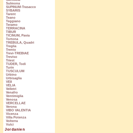
Sulmona
SUPINUM-Trasacco
SYBARIS
Tarent
Teano
Teggiano
Teramo
TERRACINA
TIBUR
TICINUM, Pavia
Tortona
TREBULA, Quadri
Treglia
Trento
Trevi-TREBIAE
Treviso
Triest
TUDER, Todi
Turin
TUSCULUM
Urbino
Urbisaglia
VEII
VELIA
Velletri
Venafro
Ventimiglia
Venosa
VERCELLAE
Verona
VIBO VALENTIA
Vicenza
Villa Potenza
Volterra
Vulci
Jordanien