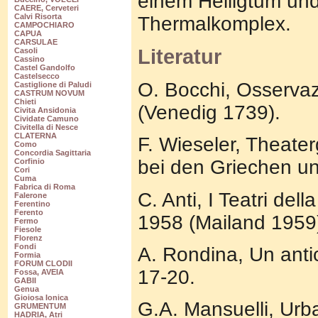
einem Heiligtum un
CAERE, Cerveteri
Calvi Risorta
Thermalkomplex.
CAMPOCHIARO
CAPUA
CARSULAE
Literatur
Casoli
Cassino
Castel Gandolfo
Castelsecco
O. Bocchi, Osservazi
Castiglione di Paludi
CASTRUM NOVUM
Chieti
(Venedig 1739).
Civita Ansidonia
Cividate Camuno
Civitella di Nesce
CLATERNA
F. Wieseler, Thea
Como
Concordia Sagittaria
bei den Griechen u
Corfinio
Cori
Cuma
Fabrica di Roma
C. Anti, I Teatri de
Falerone
Ferentino
Ferento
1958 (Mailand 1959)
Fermo
Fiesole
Florenz
Fondi
A. Rondina, Un anti
Formia
FORUM CLODII
17-20.
Fossa, AVEIA
GABII
Genua
Gioiosa Ionica
G.A. Mansuelli, Urba
GRUMENTUM
HADRIA, Atri