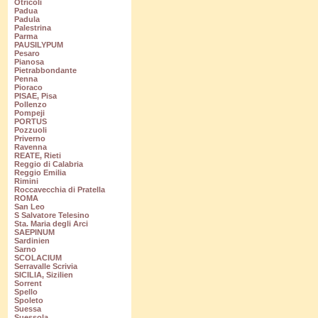
Otricoli
Padua
Padula
Palestrina
Parma
PAUSILYPUM
Pesaro
Pianosa
Pietrabbondante
Penna
Pioraco
PISAE, Pisa
Pollenzo
Pompeji
PORTUS
Pozzuoli
Priverno
Ravenna
REATE, Rieti
Reggio di Calabria
Reggio Emilia
Rimini
Roccavecchia di Pratella
ROMA
San Leo
S Salvatore Telesino
Sta. Maria degli Arci
SAEPINUM
Sardinien
Sarno
SCOLACIUM
Serravalle Scrivia
SICILIA, Sizilien
Sorrent
Spello
Spoleto
Suessa
Suessola