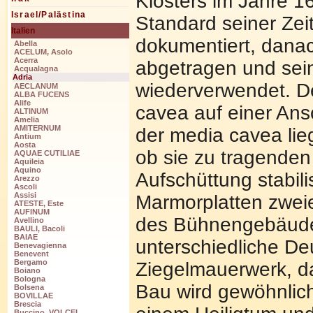
Klosters im Jahre 1
Israel/Palästina
Standard seiner Ze
Italien
dokumentiert, dana
Abella
ACELUM, Asolo
Acerra
abgetragen und sei
Acqualagna
Adria
wiederverwendet. D
AECLANUM
ALBA FUCENS
Alife
cavea auf einer Ans
ALTINUM
Amelia
AMITERNUM
der media cavea lie
Antium
Aosta
ob sie zu tragende
AQUAE CUTILIAE
Aquileia
Aquino
Aufschüttung stabili
Arezzo
Ascoli
Assisi
Marmorplatten zweie
ATESTE, Este
AUFINUM
des Bühnengebäudes
Avellino
BAULI, Bacoli
BAIAE
unterschiedliche De
Benevagienna
Benevent
Bergamo
Ziegelmauerwerk, da
Boiano
Bologna
Bau wird gewöhnlich 
Bolsena
BOVILLAE
Brescia
Buccino, VOLCEI