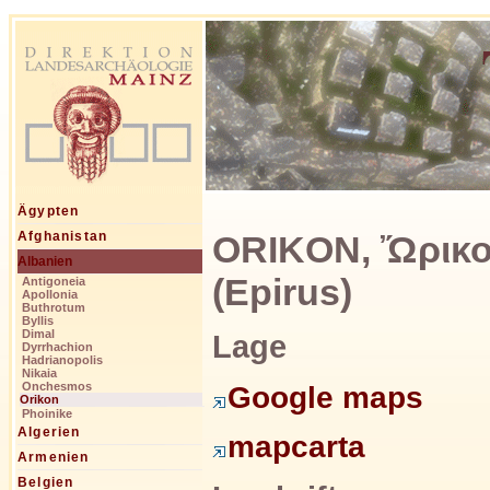
Ägypten
ORIKON, Ὤρικος
Afghanistan
Albanien
(Epirus)
Antigoneia
Apollonia
Buthrotum
Byllis
Dimal
Lage
Dyrrhachion
Hadrianopolis
Nikaia
Onchesmos
Google maps
Orikon
Phoinike
Algerien
mapcarta
Armenien
Belgien