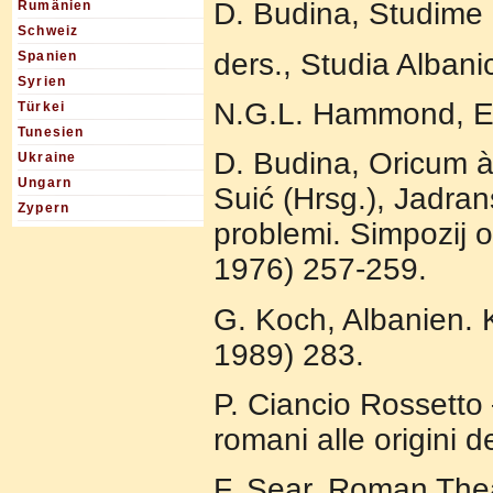
D. Budina, Studime 
Rumänien
Schweiz
ders., Studia Albani
Spanien
Syrien
N.G.L. Hammond, Ep
Türkei
Tunesien
D. Budina, Oricum à
Ukraine
Ungarn
Suić (Hrsg.), Jadrans
Zypern
problemi. Simpozij 
1976) 257-259.
G. Koch, Albanien. 
1989) 283.
P. Ciancio Rossetto –
romani alle origini 
F. Sear, Roman Thea