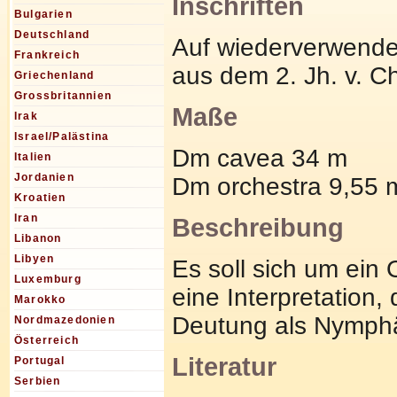
Inschriften
Bulgarien
Deutschland
Auf wiederverwendet
Frankreich
aus dem 2. Jh. v. Ch
Griechenland
Grossbritannien
Maße
Irak
Israel/Palästina
Dm cavea 34 m
Italien
Jordanien
Dm orchestra 9,55 
Kroatien
Iran
Beschreibung
Libanon
Libyen
Es soll sich um ein
Luxemburg
eine Interpretation,
Marokko
Deutung als Nymph
Nordmazedonien
Österreich
Literatur
Portugal
Serbien