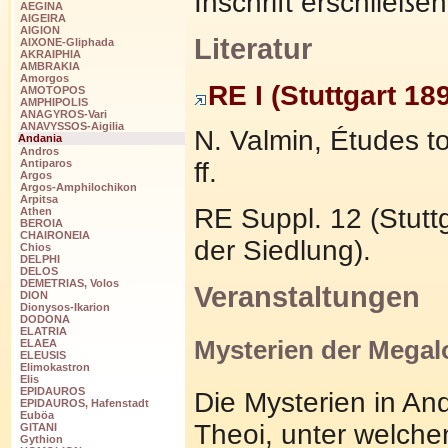
Inschrift erschließen
AEGINA
AIGEIRA
AIGION
Literatur
AIXONE-Gliphada
AKRAIPHIA
AMBRAKIA
Amorgos
RE I (Stuttgart 18
AMOTOPOS
AMPHIPOLIS
ANAGYROS-Vari
ANAVYSSOS-Aigilia
N. Valmin, Études 
Andania
Andros
ff.
Antiparos
Argos
Argos-Amphilochikon
Arpitsa
RE Suppl. 12 (Stutt
Athen
BEROIA
CHAIRONEIA
der Siedlung).
Chios
DELPHI
DELOS
DEMETRIAS, Volos
Veranstaltungen
DION
Dionysos-Ikarion
DODONA
ELATRIA
Mysterien der Megalo
ELAEA
ELEUSIS
Elimokastron
Elis
EPIDAUROS
Die Mysterien in An
EPIDAUROS, Hafenstadt
Euböa
Theoi, unter welche
GITANI
Gythion