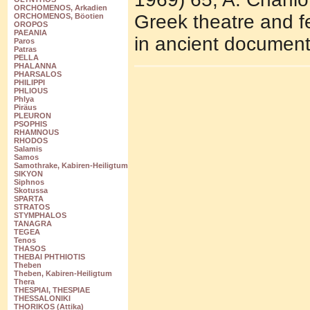
ORCHOMENOS, Arkadien
Greek theatre and f
ORCHOMENOS, Böotien
OROPOS
PAEANIA
in ancient document
Paros
Patras
PELLA
PHALANNA
PHARSALOS
PHILIPPI
PHLIOUS
Phlya
Piräus
PLEURON
PSOPHIS
RHAMNOUS
RHODOS
Salamis
Samos
Samothrake, Kabiren-Heiligtum
SIKYON
Siphnos
Skotussa
SPARTA
STRATOS
STYMPHALOS
TANAGRA
TEGEA
Tenos
THASOS
THEBAI PHTHIOTIS
Theben
Theben, Kabiren-Heiligtum
Thera
THESPIAI, THESPIAE
THESSALONIKI
THORIKOS (Attika)