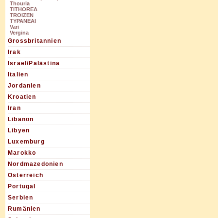
Thouria
TITHOREA
TROIZEN
TYPANEAI
Vari
Vergina
Grossbritannien
Irak
Israel/Palästina
Italien
Jordanien
Kroatien
Iran
Libanon
Libyen
Luxemburg
Marokko
Nordmazedonien
Österreich
Portugal
Serbien
Rumänien