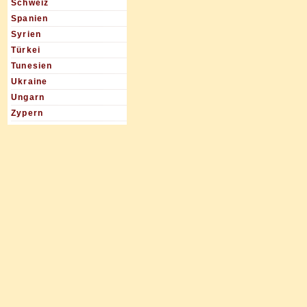
Schweiz
Spanien
Syrien
Türkei
Tunesien
Ukraine
Ungarn
Zypern