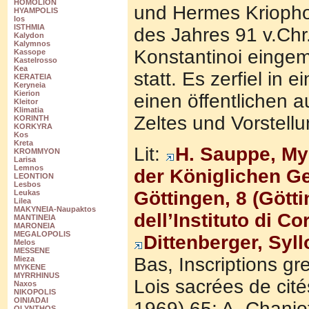
HOMOLION
und Hermes Kriophor
HYAMPOLIS
Ios
ISTHMIA
des Jahres 91 v.Chr.
Kalydon
Kalymnos
Konstantinoi eingem
Kassope
Kastelrosso
Kea
statt. Es zerfiel in
KERATEIA
Keryneia
Kierion
einen öffentlichen 
Kleitor
Klimatia
Zeltes und Vorstell
KORINTH
KORKYRA
Kos
Kreta
Lit:
H. Sauppe, My
KROMMYON
Larisa
Lemnos
der Königlichen Ge
LEONTION
Lesbos
Göttingen, 8 (Gött
Leukas
Lilea
MAKYNEIA-Naupaktos
dell’
Instituto
di Cor
MANTINEIA
MARONEIA
MEGALOPOLIS
Dittenberger, Syl
Melos
MESSENE
Bas, Inscriptions gr
Mieza
MYKENE
MYRRHINUS
Lois sacrées de cit
Naxos
NIKOPOLIS
OINIADAI
1969) 65; A. Chanioti
OLYNTHOS