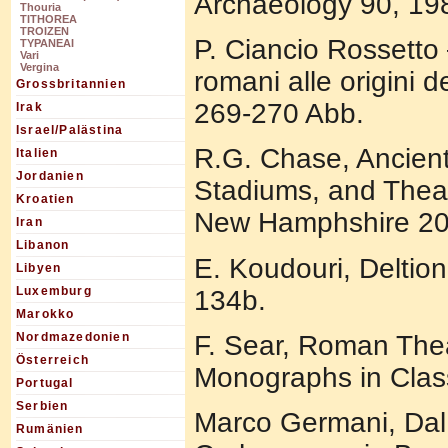
Archaeology 90, 198
Thouria
TITHOREA
TROIZEN
P. Ciancio Rossetto –
TYPANEAI
Vari
Vergina
romani alle origini 
Grossbritannien
269-270 Abb.
Irak
Israel/Palästina
R.G. Chase, Ancient
Italien
Jordanien
Stadiums, and Theat
Kroatien
New Hamphshire 20
Iran
Libanon
E. Koudouri, Deltio
Libyen
Luxemburg
134b.
Marokko
F. Sear, Roman Thea
Nordmazedonien
Österreich
Monographs in Class
Portugal
Serbien
Marco Germani, Dal t
Rumänien