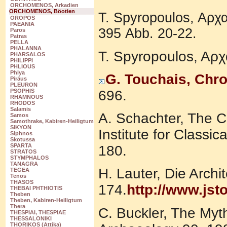
ORCHOMENOS, Arkadien
ORCHOMENOS, Böotien
T. Spyropoulos, Aρχ
OROPOS
PAEANIA
395 Abb. 20-22.
Paros
Patras
PELLA
PHALANNA
T. Spyropoulos, Aρχ
PHARSALOS
PHILIPPI
PHLIOUS
Phlya
G. Touchais, Chro
Piräus
PLEURON
696.
PSOPHIS
RHAMNOUS
RHODOS
Salamis
A. Schachter, The Cu
Samos
Samothrake, Kabiren-Heiligtum
SIKYON
Institute for Classi
Siphnos
Skotussa
SPARTA
180.
STRATOS
STYMPHALOS
TANAGRA
H. Lauter, Die Arch
TEGEA
Tenos
THASOS
174.
http://www.jst
THEBAI PHTHIOTIS
Theben
Theben, Kabiren-Heiligtum
Thera
C. Buckler, The Myt
THESPIAI, THESPIAE
THESSALONIKI
THORIKOS (Attika)