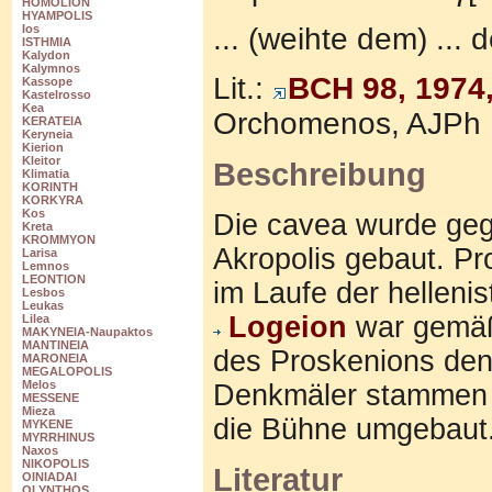
HOMOLION
HYAMPOLIS
... (weihte dem) ...
Ios
ISTHMIA
Kalydon
Kalymnos
Lit.:
BCH 98, 1974
Kassope
Kastelrosso
Kea
Orchomenos, AJPh 1
KERATEIA
Keryneia
Kierion
Kleitor
Beschreibung
Klimatia
KORINTH
KORKYRA
Kos
Die cavea wurde geg
Kreta
KROMMYON
Akropolis gebaut. P
Larisa
Lemnos
LEONTION
im Laufe der helleni
Lesbos
Leukas
Logeion
war gemäß 
Lilea
MAKYNEIA-Naupaktos
MANTINEIA
des Proskenions den
MARONEIA
MEGALOPOLIS
Melos
Denkmäler stammen a
MESSENE
Mieza
die Bühne umgebaut
MYKENE
MYRRHINUS
Naxos
NIKOPOLIS
Literatur
OINIADAI
OLYNTHOS