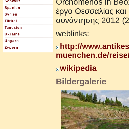
Orchomenos in Beozi
Schweiz
Spanien
έργο Θεσσαλίας και
Syrien
συνάντησης 2012 (2
Türkei
Tunesien
weblinks:
Ukraine
Ungarn
http://www.antikes
Zypern
muenchen.de/reise
wikipedia
Bildergalerie