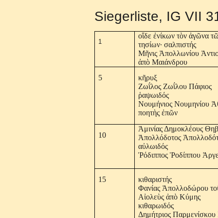
Siegerliste, IG VII 
οἵδε ἐνίκων τὸν ἀγῶνα τ
1
τησίων· σαλπιστής
Μῆνις Ἀπολλωνίου Ἀντι
ἀπὸ Μαιάνδρου
5
κῆρυξ
Ζωΐλος Ζωΐλου Πάφιος
ῥαψωιδός
Νουμήνιος Νουμηνίου Ἀ
ποητὴς ἐπῶν
Ἀμινίας Δημοκλέους Θηβ
10
Ἀπολλόδοτος Ἀπολλοδότ
αὐλωιδός
Ῥόδιππος Ῥοδίππου Ἀργε
15
κιθαριστής
Φανίας Ἀπολλοδώρου το
Αἰολεὺς ἀπὸ Κύμης
κιθαρωιδός
Δημήτριος Παρμενίσκου