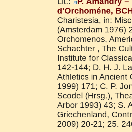
Lit.:
P. Amandry –
d’Orchoméne, BCH 
Charistesia, in: Mi
(Amsterdam 1976) 28
Orchomenos, America
Schachter , The Cult
Institute for Classi
142-144; D. H. J. 
Athletics in Ancien
1999) 171; C. P. Jo
Scodel (Hrsg.), Thea
Arbor 1993) 43; S. 
Griechenland, Contr
2009) 20-21; 25. 246