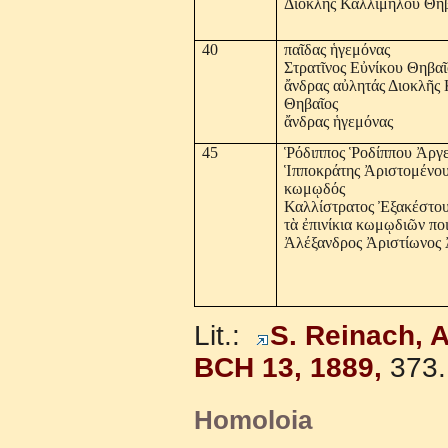
Διοκλῆς Καλλιμήλου Θη
40
παῖδας ἡγεμόνας
Στρατῖνος Εὐνίκου Θηβαῖ
ἄνδρας αὐλητάς Διοκλῆς
Θηβαῖος
ἄνδρας ἡγεμόνας
45
Ῥόδιππος Ῥοδίππου Ἀργε
Ἱπποκράτης Ἀριστομένου
κωμῳδός
Καλλίστρατος Ἐξακέστο
τὰ ἐπινίκια κωμῳδιῶν πο
Ἀλέξανδρος Ἀριστίωνος 
Lit.:
S. Reinach, A
BCH 13, 1889,
373.
Homoloia