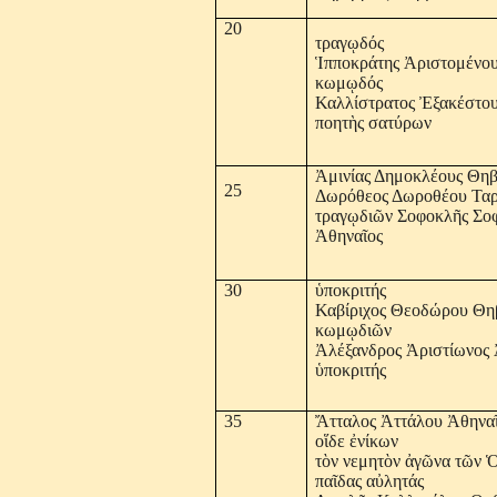
20
τραγῳδός
Ἱπποκράτης Ἀριστομένου
κωμῳδός
Καλλίστρατος Ἐξακέστο
ποητὴς σατύρων
Ἀμινίας Δημοκλέους Θηβ
25
Δωρόθεος Δωροθέου Ταρα
τραγῳδιῶν Σοφοκλῆς Σο
Ἀθηναῖος
30
ὑποκριτής
Καβίριχος Θεοδώρου Θηβ
κωμῳδιῶν
Ἀλέξανδρος Ἀριστίωνος 
ὑποκριτής
35
Ἄτταλος Ἀττάλου Ἀθηνα
οἵδε ἐνίκων
τὸν νεμητὸν ἀγῶνα τῶν 
παῖδας αὐλητάς