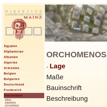
Ägypten
ORCHOMENOS, Ο
Afghanistan
Albanien
Algerien
Lage
Armenien
Belgien
Maße
Bulgarien
Deutschland
Bauinschrift
Frankreich
Griechenland
Beschreibung
ABAI
ABDERA
ACHARNAI