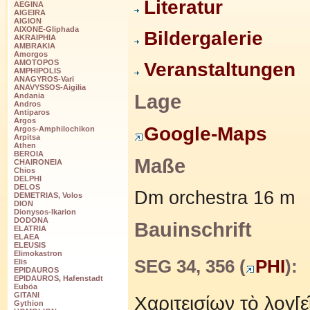
Literatur
AEGINA
AIGEIRA
AIGION
AIXONE-Gliphada
Bildergalerie
AKRAIPHIA
AMBRAKIA
Amorgos
AMOTOPOS
Veranstaltungen
AMPHIPOLIS
ANAGYROS-Vari
ANAVYSSOS-Aigilia
Lage
Andania
Andros
Antiparos
Argos
Google-Maps
Argos-Amphilochikon
Arpitsa
Athen
BEROIA
Maße
CHAIRONEIA
Chios
DELPHI
DELOS
Dm orchestra 16 m
DEMETRIAS, Volos
DION
Dionysos-Ikarion
DODONA
Bauinschrift
ELATRIA
ELAEA
ELEUSIS
Elimokastron
SEG 34, 356 (
PHI
):
Elis
EPIDAUROS
EPIDAUROS, Hafenstadt
Euböa
GITANI
Χαριτεισίων τὸ λογ[ε
Gythion