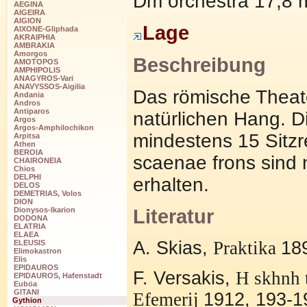
Dm orchestra 17,8
AEGINA
AIGEIRA
AIGION
Lage
AIXONE-Gliphada
AKRAIPHIA
AMBRAKIA
Amorgos
Beschreibung
AMOTOPOS
AMPHIPOLIS
ANAGYROS-Vari
ANAVYSSOS-Aigilia
Das römische Theat
Andania
Andros
Antiparos
natürlichen Hang. 
Argos
Argos-Amphilochikon
mindestens 15 Sitzr
Arpitsa
Athen
BEROIA
scaenae frons sind
CHAIRONEIA
Chios
DELPHI
erhalten.
DELOS
DEMETRIAS, Volos
DION
Literatur
Dionysos-Ikarion
DODONA
ELATRIA
ELAEA
A. Skias,
Praktika
18
ELEUSIS
Elimokastron
Elis
EPIDAUROS
F. Versakis,
H
skhnh
EPIDAUROS, Hafenstadt
Euböa
GITANI
Efemerij
1912, 193-1
Gythion