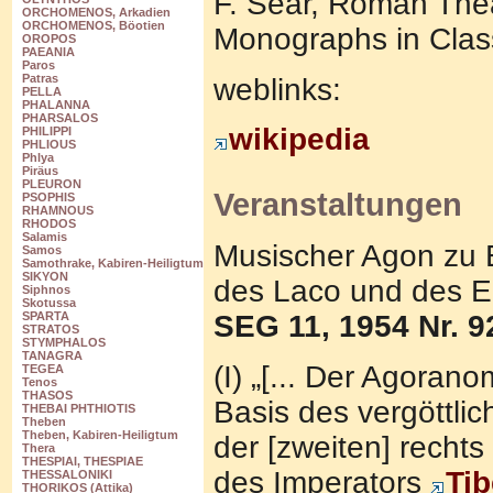
F. Sear, Roman Thea
ORCHOMENOS, Arkadien
ORCHOMENOS, Böotien
Monographs in Class
OROPOS
PAEANIA
Paros
Patras
weblinks:
PELLA
PHALANNA
PHARSALOS
wikipedia
PHILIPPI
PHLIOUS
Phlya
Piräus
PLEURON
Veranstaltungen
PSOPHIS
RHAMNOUS
RHODOS
Salamis
Musischer Agon zu 
Samos
Samothrake, Kabiren-Heiligtum
SIKYON
des Laco und des E
Siphnos
Skotussa
SEG 11, 1954 Nr. 9
SPARTA
STRATOS
STYMPHALOS
TANAGRA
(I) „[... Der Agorano
TEGEA
Tenos
THASOS
Basis des vergöttli
THEBAI PHTHIOTIS
Theben
Theben, Kabiren-Heiligtum
der [zweiten] rechts
Thera
THESPIAI, THESPIAE
des Imperators
Ti
THESSALONIKI
THORIKOS (Attika)