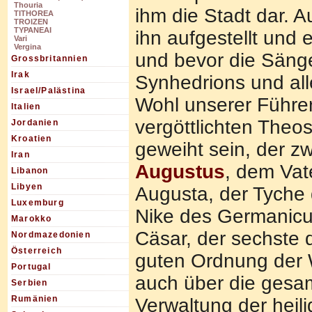
Thouria
ihm die Stadt dar. A
TITHOREA
TROIZEN
TYPANEAI
ihn aufgestellt und
Vari
Vergina
und bevor die Säng
Grossbritannien
Irak
Synhedrions und all
Israel/Palästina
Wohl unserer Führer
Italien
vergöttlichten Theo
Jordanien
Kroatien
geweiht sein, der z
Iran
Augustus
, dem Vate
Libanon
Libyen
Augusta, der Tyche 
Luxemburg
Nike des Germanicus
Marokko
Cäsar, der sechste d
Nordmazedonien
Österreich
guten Ordnung der W
Portugal
auch über die gesa
Serbien
Rumänien
Verwaltung der hei