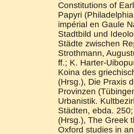
Constitutions of Ea
Papyri (Philadelphia
impérial en Gaule N
Stadtbild und Ideol
Städte zwischen Re
Strothmann, Augustu
ff.; K. Harter-Uibop
Koina des griechisch
(Hrsg.), Die Praxis
Provinzen (Tübingen
Urbanistik. Kultbezi
Städten, ebda. 250; 
(Hrsg.), The Greek t
Oxford studies in a