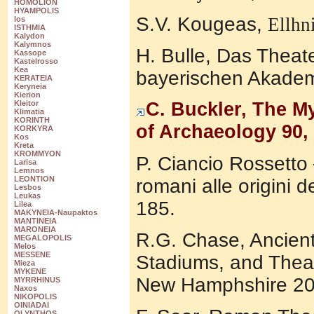
HOMOLION
HYAMPOLIS
S.V. Kougeas,
Ellhn
Ios
ISTHMIA
Kalydon
Kalymnos
H. Bulle, Das Theat
Kassope
Kastelrosso
Kea
bayerischen Akadem
KERATEIA
Keryneia
Kierion
C. Buckler, The M
Kleitor
Klimatia
KORINTH
of Archaeology 90,
KORKYRA
Kos
Kreta
KROMMYON
P. Ciancio Rossetto –
Larisa
Lemnos
LEONTION
romani alle origini 
Lesbos
Leukas
185.
Lilea
MAKYNEIA-Naupaktos
MANTINEIA
MARONEIA
G. Chase, Ancient
R.
MEGALOPOLIS
Melos
MESSENE
Stadiums, and Theat
Mieza
MYKENE
New Hamphshire 20
MYRRHINUS
Naxos
NIKOPOLIS
OINIADAI
OLYNTHOS