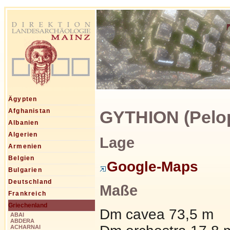
Ägypten
GYTHION (Pelo
Afghanistan
Albanien
Algerien
Lage
Armenien
Belgien
Google-Maps
Bulgarien
Deutschland
Maße
Frankreich
Griechenland
Dm cavea 73,5 m
ABAI
ABDERA
ACHARNAI