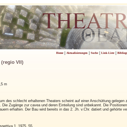
|
|
|
|
Home
Aktualisierungen
Suche
Link-Liste
Bibliog
(regio VII)
,5 m
m des schlecht erhaltenen Theaters scheint auf einer Anschüttung gelegen 
de. Die Zugänge zur cavea und deren Einteilung sind unbekannt. Die Positione
uern erhalten. Der Bau wird bereits in das 2. Jh. v.Chr. datiert und gehörte v
pettiva 1, 1975, 55.