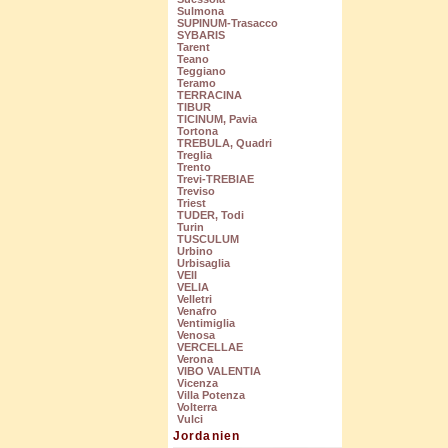
Sulmona
SUPINUM-Trasacco
SYBARIS
Tarent
Teano
Teggiano
Teramo
TERRACINA
TIBUR
TICINUM, Pavia
Tortona
TREBULA, Quadri
Treglia
Trento
Trevi-TREBIAE
Treviso
Triest
TUDER, Todi
Turin
TUSCULUM
Urbino
Urbisaglia
VEII
VELIA
Velletri
Venafro
Ventimiglia
Venosa
VERCELLAE
Verona
VIBO VALENTIA
Vicenza
Villa Potenza
Volterra
Vulci
Jordanien