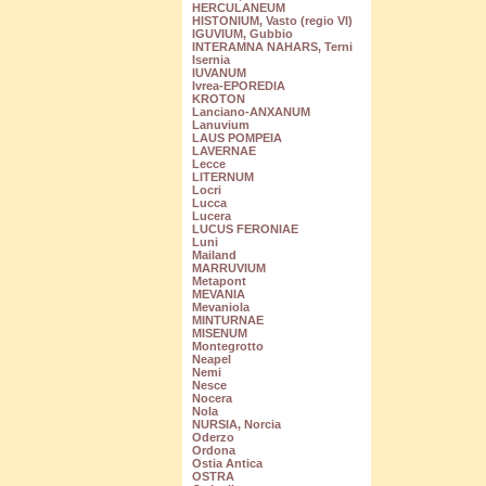
HERCULANEUM
HISTONIUM, Vasto (regio VI)
IGUVIUM, Gubbio
INTERAMNA NAHARS, Terni
Isernia
IUVANUM
Ivrea-EPOREDIA
KROTON
Lanciano-ANXANUM
Lanuvium
LAUS POMPEIA
LAVERNAE
Lecce
LITERNUM
Locri
Lucca
Lucera
LUCUS FERONIAE
Luni
Mailand
MARRUVIUM
Metapont
MEVANIA
Mevaniola
MINTURNAE
MISENUM
Montegrotto
Neapel
Nemi
Nesce
Nocera
Nola
NURSIA, Norcia
Oderzo
Ordona
Ostia Antica
OSTRA