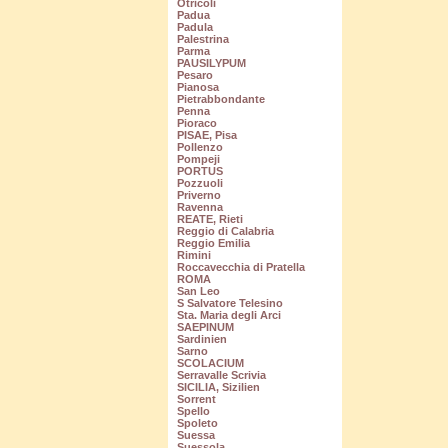
Otricoli
Padua
Padula
Palestrina
Parma
PAUSILYPUM
Pesaro
Pianosa
Pietrabbondante
Penna
Pioraco
PISAE, Pisa
Pollenzo
Pompeji
PORTUS
Pozzuoli
Priverno
Ravenna
REATE, Rieti
Reggio di Calabria
Reggio Emilia
Rimini
Roccavecchia di Pratella
ROMA
San Leo
S Salvatore Telesino
Sta. Maria degli Arci
SAEPINUM
Sardinien
Sarno
SCOLACIUM
Serravalle Scrivia
SICILIA, Sizilien
Sorrent
Spello
Spoleto
Suessa
Suessola