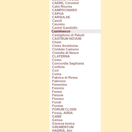
CAERE, Cerveteri
Calvi Risorta
CAMPOCHIARO
CAPUA
CARSULAE
Casoli
Cassino
Castel Gandolfo
Castelsecco
Castiglione di Paludi
CASTRUM NOVUM
Chieti
Civita Ansidonia
Cividate Camuno
Civitella di Nesce
CLATERNA
Como
Concordia Sagittaria
Corfinio
Cori
Cuma
Fabrica di Roma
Falerone
Ferentino
Ferento
Fermo
Fiesole
Florenz
Fondi
Formia
FORUM CLODII
Fossa, AVEIA
GABII
Genua
Gioiosa Ionica
GRUMENTUM
HADRIA, Atri