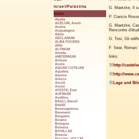
Israel/Palästina
G. Maetzke, Il s
Italien
P. Ciancio Rosset
Abella
ACELUM, Asolo
G. Maetzke, Caste
Acerra
Rencontre d'étude
Acqualagna
Adria
AECLANUM
G. Tosi, Gli edif
ALBA FUCENS
Alife
F. Sear, Roman T
ALTINUM
Amelia
links:
AMITERNUM
Antium
Aosta
http://castel
AQUAE CUTILIAE
Aquileia
http://www.ca
Aquino
Arezzo
Lage und Bil
Ascoli
Assisi
ATESTE, Este
AUFINUM
Avellino
BAULI, Bacoli
BAIAE
Benevagienna
Benevent
Bergamo
Boiano
Bologna
Bolsena
BOVILLAE
Brescia
Buccino, VOLCEI