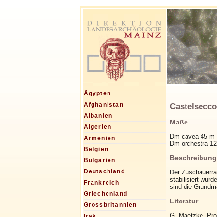
Ägypten
Castelsecco 
Afghanistan
Albanien
Maße
Algerien
Dm cavea 45 m
Armenien
Dm orchestra 12
Belgien
Beschreibung
Bulgarien
Deutschland
Der Zuschauerrau
stabilisiert wur
Frankreich
sind die Grundma
Griechenland
Literatur
Grossbritannien
G. Maetzke, Pros
Irak