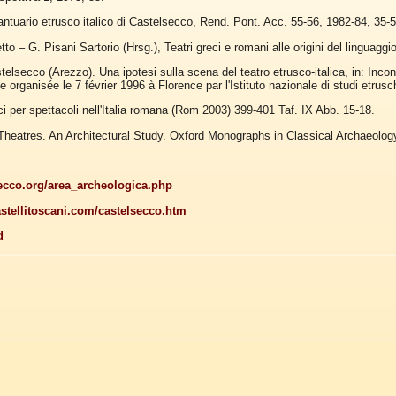
antuario etrusco italico di Castelsecco, Rend. Pont. Acc. 55-56, 1982-84, 35-5
to – G. Pisani Sartorio (Hrsg.), Teatri greci e romani alle origini del linguagg
lsecco (Arezzo). Una ipotesi sulla scena del teatro etrusco-italica, in: Incon
 organisée le 7 février 1996 à Florence par l'Istituto nazionale di studi etrusc
ici per spettacoli nell'Italia romana (Rom 2003) 399-401 Taf. IX Abb. 15-18.
heatres. An Architectural Study. Oxford Monographs in Classical Archaeolog
secco.org/area_archeologica.php
stellitoscani.com/castelsecco.htm
d