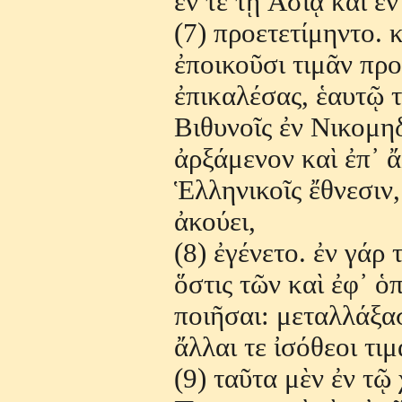
ἔ
ν τε τ
ῇ Ἀ
σί
ᾳ
κα
ὶ ἐ
ν
(7) προετετίμηντο. 
ἐ
ποικο
ῦ
σι τιμ
ᾶ
ν προ
ἐ
πικαλέσας,
ἑ
αυτ
ῷ
τ
Βιθυνο
ῖ
ς
ἐ
ν Νικομη
ἀ
ρξάμενον κα
ὶ ἐ
π
᾽ ἄ
Ἑ
λληνικο
ῖ
ς
ἔ
θνεσιν
ἀ
κούει,
(8)
ἐ
γένετο.
ἐ
ν γάρ τ
ὅ
στις τ
ῶ
ν κα
ὶ ἐ
φ
᾽ ὁ
ποι
ῆ
σαι: μεταλλάξασ
ἄ
λλαι τε
ἰ
σόθεοι τιμ
(9) τα
ῦ
τα μ
ὲ
ν
ἐ
ν τ
ῷ