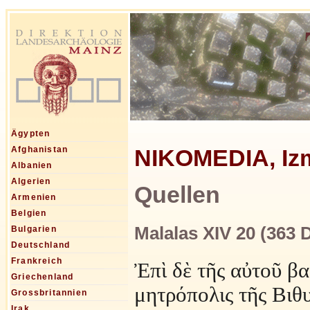
Ägypten
NIKOMEDIA, Izmi
Afghanistan
Albanien
Algerien
Quellen
Armenien
Belgien
Malalas XIV 20 (363 
Bulgarien
Deutschland
Frankreich
Ἐπὶ δὲ τῆς αὐτοῦ β
Griechenland
μητρόπολις τῆς Βιθ
Grossbritannien
Irak