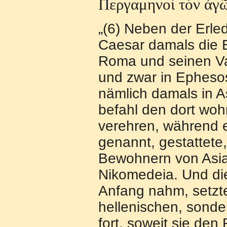
Περγαμηνο
ὶ
τ
ὸ
ν
ἀ
γ
„(6) Neben der Erle
Caesar damals die E
Roma und seinen Vat
und zwar in Ephes
nämlich damals in As
befahl den dort wo
verehren, während 
genannt, gestattete
Bewohnern von Asi
Nikomedeia. Und dies
Anfang nahm, setzte
hellenischen, sonde
fort, soweit sie den