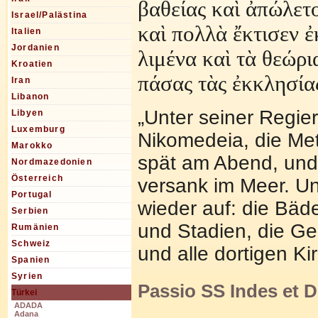
βαθείας καὶ ἀπώλετο
Israel/Palästina
καὶ πολλὰ ἔκτισεν ἐ
Italien
Jordanien
λιμένα καὶ τὰ θεώρι
Kroatien
πάσας τὰς ἐκκλησία
Iran
Libanon
„Unter seiner Regier
Libyen
Luxemburg
Nikomedeia, die Met
Marokko
spät am Abend, un
Nordmazedonien
Österreich
versank im Meer. Und
Portugal
wieder auf: die Bäd
Serbien
und Stadien, die Ge
Rumänien
Schweiz
und alle dortigen Ki
Spanien
Syrien
Passio SS Indes et 
Türkei
ADADA
Adana