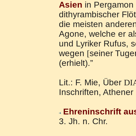
Asien
in Pergamon a
dithyrambischer Flö
die meisten anderen
Agone, welche er al
und Lyriker Rufus, 
wegen
[
seiner Tuge
(erhielt).”
Lit.: F. Mie, Über
D
I
Inschriften, Athener
Ehreninschrift au
3. Jh. n. Chr.