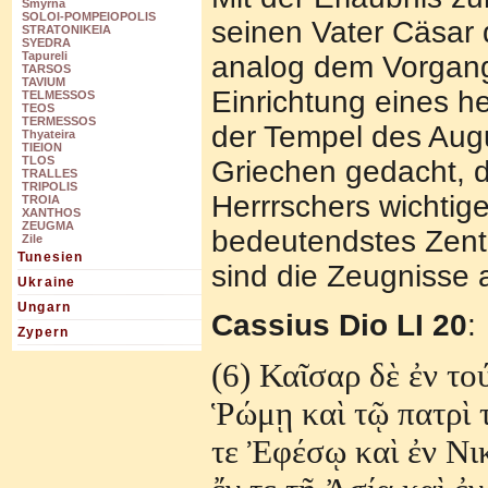
Smyrna
SOLOI-POMPEIOPOLIS
seinen Vater Cäsar 
STRATONIKEIA
SYEDRA
Tapureli
analog dem Vorgan
TARSOS
TAVIUM
Einrichtung eines he
TELMESSOS
TEOS
TERMESSOS
der Tempel des Augu
Thyateira
TIEION
TLOS
Griechen gedacht, 
TRALLES
TRIPOLIS
Herrrschers wichtig
TROIA
XANTHOS
ZEUGMA
bedeutendstes Zentr
Zile
Tunesien
sind die Zeugnisse
Ukraine
Ungarn
Cassius Dio LI 20
:
Zypern
(6) Κα
ῖ
σαρ δ
ὲ ἐ
ν το
Ῥ
ώμ
ῃ
κα
ὶ
τ
ῷ
πατρ
ὶ
τε
Ἐ
φέσ
ῳ
κα
ὶ ἐ
ν Νι