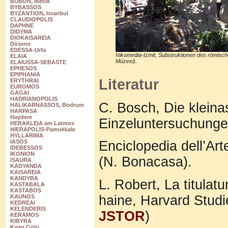
BUBON, Ibecik
BYBASSOS
BYZANTION, Istanbul
CLAUDIOPOLIS
DAPHNE
DIDYMA
DIOKAISAREIA
Dösene
EDESSA-Urfa
Nikomedia-Izmit, Substruktionen des römisch
ELAIA
Müzesi).
ELAIUSSA-SEBASTE
EPHESOS
EPIPHANIA
Literatur
ERYTHRAI
EUROMOS
GAGAI
HADRIANOPOLIS
C. Bosch, Die kleina
HALIKARNASSOS, Bodrum
HARPASA
Haydere
Einzeluntersuchungen 
HERAKLEIA am Latmos
HIERAPOLIS-Pamukkale
HYLLARIMA
IASOS
Enciclopedia dell’Ar
IDEBESSOS
IKONION
(N. Bonacasa).
ISAURA
KADYANDA
KAISAREIA
KANDYBA
L. Robert, La titulat
KASTABALA
KASTABOS
haine, Harvard Studie
KAUNOS
KEDREAI
KELENDERIS
JSTOR
)
KERAMOS
KIBYRA
Kıran Gölü