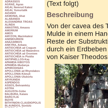
(Text folgt)
ADRASSOS
AGRAE, Agras
AIGAI, Nemrud Kalesi
AIGAI, Yumurtalik
Beschreibung
AIZANOI
AKMONIA, Ahat
ALABANDA
ALEXANDRIA TROAS
Von der cavea des T
ALINDA
AMASTRIS, Amasra
AMORIUM
Mulde in einem Hang
AMOS
AMYZON, Mazinkalesi
Reste der Substrukt
ANEMOURION
ANAZARBOS
ANKYRA, Ankara
durch ein Erdbeben 
ANTIOCHEIA ad Cragum
ANTIOCHEIA ad Maiandros
ANTIOCHEIA ad Orontem
von Kaiser Theodos
ANTIOCHEIA in Pisidia
ANTIPHELLOS-Kaş
APAMEIA KIBOTOS
APAMEIA-Mudanya
APHRODISIAS
APOLLONIA ad Rhyndakos
APOLLONIA-Kılınçli
APOLLONIA-Uluborlu
ARYKANDA
ASPENDOS
ASSOS, Behramköy
ASTRA
AUGUSTA-Gübe
BALBURA, Katara
BARGYLIA
BIZIYE
BITHYNION-CLAUDIOPOLIS
BLAUNDOS, Sünlülü