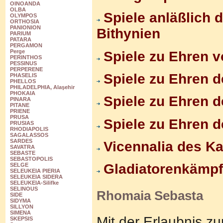
OINOANDA
OLBA
Spiele anläßlich
OLYMPOS
ORTHOSIA
PANIONION
Bithynien
PARIUM
PATARA
PERGAMON
Perge
Spiele zu Ehren
PERINTHOS
PESSINUS
PERPERENE
Spiele zu Ehren 
PHASELIS
PHELLOS
PHILADELPHIA, Alaşehir
PHOKAIA
Spiele zu Ehren d
PINARA
PITANE
PRIENE
PRUSA
Spiele zu Ehren 
PRUSIAS
RHODIAPOLIS
SAGALASSOS
SARDES
Vicennalia des Ka
SAVATRA
SEBASTE
SEBASTOPOLIS
Gladiatorenkämp
SELGE
SELEUKEIA PIERIA
SELEUKEIA SIDERA
SELEUKEIA-Silifke
SELINOUS
Rhomaia Sebasta
SIDE
SIDYMA
SILLYON
SIMENA
Mit der Erlaubnis 
SKEPSIS