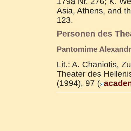
179a Nr. 276; K. We
Asia, Athens, and t
123.
Personen des The
Pantomime Alexand
Lit.: A. Chaniotis, 
Theater des Helleni
(1994), 97 (
acade