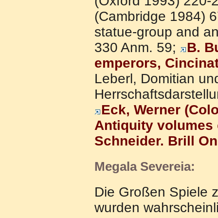
(Oxford 1993) 220-2
(Cambridge 1984) 67
statue-group and an
330 Anm. 59;
B. B
emperors, Cincinat
Leberl, Domitian un
Herrschaftsdarstel
Eck, Werner (Colo
Antiquity volumes 
Schneider. Brill O
Megala Severeia:
Die Großen Spiele 
wurden wahrscheinli