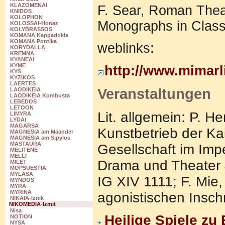
KLAZOMENAI
F. Sear, Roman Theat
KNIDOS
KOLOPHON
Monographs in Classi
KOLOSSAI-Honaz
KOLYBRASSOS
KOMANA Kappadokia
KOMANA Pontika
weblinks:
KORYDALLA
KREMNA
KYANEAI
KYME
http://www.mimarl
KYS
KYZIKOS
LAERTES
Veranstaltungen
LAODIKEIA
LAODIKEIA Kombusta
LEBEDOS
LETOON
Lit. allgemein: P. H
LIMYRA
LYDAI
MAGARSA
Kunstbetrieb der Kai
MAGNESIA am Mäander
MAGNESIA am Sipylos
MASTAURA
Gesellschaft im Im
MELITENE
MELLI
Drama und Theater 
MILET
MOPSUESTIA
MYLASA
IG XIV 1111; F. Mie
MYNDOS
MYRA
MYRINA
agonistischen Inschr
NIKAIA-Iznik
NIKOMEDIA-Izmit
Nisa
Heilige Spiele zu
NOTION
NYSA