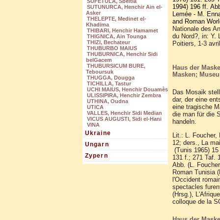
SUFETULA, Sbeitla
1994) 196 ff. Ab
SUTUNURCA, Henchir Ain el-
Asker
Lemée - M. Ennaï
THELEPTE, Medinet el-
and Roman World
Khadima
Nationale des An
THIBARI, Henchir Hamamet
du Nord?, in: Y.
THIGNICA, Ain Tounga
THIZI, Bechateur
Poitiers, 1-3 avr
THUBURBO MAIUS
THUBURNICA, Henchir Sidi
belGacem
THUBURSICUM BURE,
Haus der Maske
Teboursuk
Masken; Museu
THUGGA, Dougga
TICHILLA, Tastur
UCHI MAIUS, Henchir Douamès
Das Mosaik stel
ULISSIPIRA, Henchir Zembra
dar, der eine en
UTHINA, Oudna
eine tragische M
UTICA
VALLES, Henchir Sidi Median
die man für die 
VICUS AUGUSTI, Sidi el-Hani
handeln.
VINA
Ukraine
Lit.: L. Foucher
12; ders., La m
Ungarn
(Tunis 1965) 15 
Zypern
131 f.; 271 Taf.
Abb. (L. Foucher
Roman Tunisia (L
l'Occident romai
spectacles furen
(Hrsg.), L'Afriqu
colloque de la S
Haus der Maske