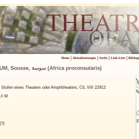
|
|
|
|
Home
Aktualisierungen
Suche
Link-Liste
Bibliog
HADRUMETUM, Sousse, ‏سوسة‎ (Africa proconsularis)
n Stufen eines Theaters oder Amphitheaters; CIL VIII 22912:
 // M
(?)