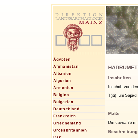
Ägypten
Afghanistan
Albanien
Inschriften
Algerien
Inschrift von de
Armenien
Belgien
T(iti) Iuni Sapi/di
Bulgarien
Deutschland
Maße
Frankreich
Dm cavea 75 m 
Griechenland
Grossbritannien
Beschreibung
Irak