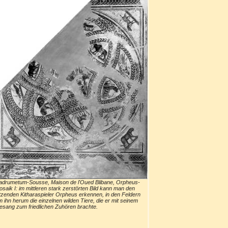
adrumetum-Sousse, Maison de l'Oued Blibane, Orpheus-
saik I: im mittleren stark zerstörten Bild kann man den
tzenden Kitharaspieler Orpheus erkennen, in den Feldern
 ihn herum die einzelnen wilden Tiere, die er mit seinem
sang zum friedlichen Zuhören brachte.