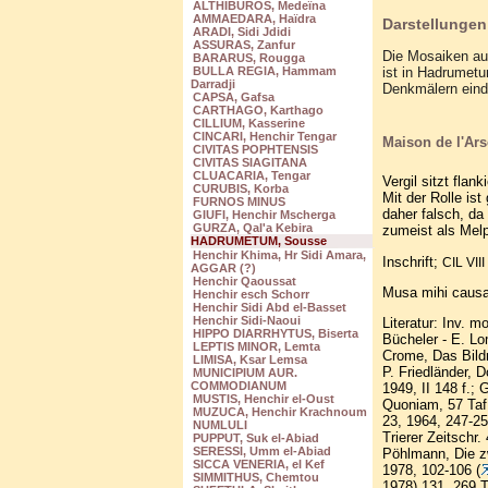
ALTHIBUROS, Medeïna
AMMAEDARA, Haïdra
Darstellungen
ARADI, Sidi Jdidi
ASSURAS, Zanfur
Die Mosaiken aus
BARARUS, Rougga
ist in Hadrumetu
BULLA REGIA, Hammam
Darradji
Denkmälern eindr
CAPSA, Gafsa
CARTHAGO, Karthago
CILLIUM, Kasserine
CINCARI, Henchir Tengar
Maison de l'Ars
CIVITAS POPHTENSIS
CIVITAS SIAGITANA
CLUACARIA, Tengar
Vergil sitzt flan
CURUBIS, Korba
Mit der Rolle ist
FURNOS MINUS
daher falsch, d
GIUFI, Henchir Mscherga
GURZA, Qal'a Kebira
zumeist als Mel
HADRUMETUM, Sousse
Henchir Khima, Hr Sidi Amara,
Inschrift;
CIL VIII
AGGAR (?)
Henchir Qaoussat
Musa mihi causa
Henchir esch Schorr
Henchir Sidi Abd el-Basset
Henchir Sidi-Naoui
Literatur:
Inv. mo
HIPPO DIARRHYTUS, Biserta
Bücheler - E. Lo
LEPTIS MINOR, Lemta
Crome, Das Bildn
LIMISA, Ksar Lemsa
P. Friedländer, 
MUNICIPIUM AUR.
COMMODIANUM
1949, II 148 f.; 
MUSTIS, Henchir el-Oust
Quoniam, 57 Taf.
MUZUCA, Henchir Krachnoum
23, 1964, 247-25
NUMLULI
Trierer Zeitschr
PUPPUT, Suk el-Abiad
SERESSI, Umm el-Abiad
Pöhlmann, Die z
SICCA VENERIA, el Kef
1978, 102-106 (
SIMMITHUS, Chemtou
1978) 131. 269 T