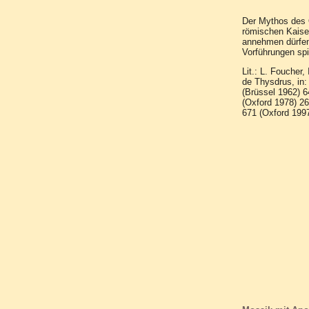
Der Mythos des O
römischen Kaiser
annehmen dürfen,
Vorführungen spi
Lit.: L. Foucher,
de Thysdrus, in:
(Brüssel 1962) 
(Oxford 1978) 26
671 (Oxford 1997