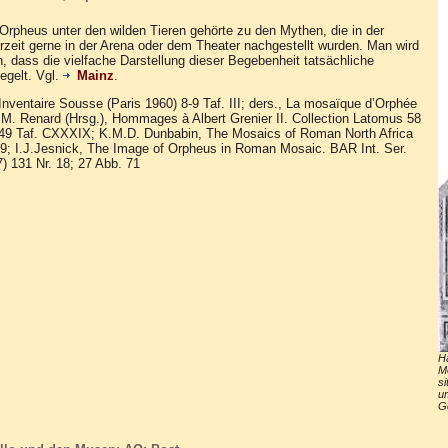
rpheus unter den wilden Tieren gehörte zu den Mythen, die in der
zeit gerne in der Arena oder dem Theater nachgestellt wurden. Man wird
 dass die vielfache Darstellung dieser Begebenheit tatsächliche
egelt. Vgl.
Mainz
.
 Inventaire Sousse (Paris 1960) 8-9 Taf. III; ders., La mosaïque d’Orphée
 M. Renard (Hrsg.), Hommages à Albert Grenier II.
Collection Latomus 58
649 Taf. CXXXIX;
K.M.D. Dunbabin, The Mosaics of Roman North Africa
9; I.J.Jesnick, The Image of Orpheus in Roman Mosaic. BAR Int. Ser.
) 131 Nr. 18; 27 Abb. 71
H
Mo
si
um
Ge