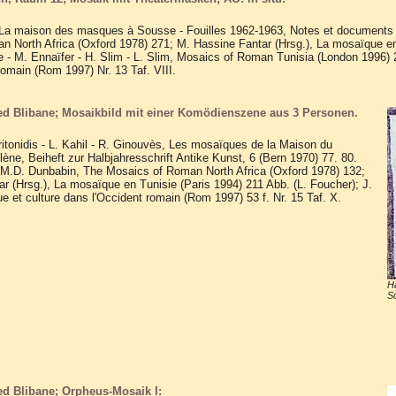
, La maison des masques à Sousse - Fouilles 1962-1963, Notes et documents 
 North Africa (Oxford 1978) 271; M. Hassine Fantar (Hrsg.), La mosaïque en 
- M. Ennaïfer - H. Slim - L. Slim, Mosaics of Roman Tunisia (London 1996) 
romain (Rom 1997) Nr. 13 Taf. VIII.
ed Blibane; Mosaikbild mit einer Komödienszene aus 3 Personen.
aritonidis - L. Kahil - R. Ginouvès, Les mosaïques de la Maison du
ène, Beiheft zur Halbjahresschrift Antike Kunst, 6 (Bern 1970) 77. 80.
.M.D. Dunbabin, The Mosaics of Roman North Africa (Oxford 1978) 132;
r (Hrsg.), La mosaïque en Tunisie (Paris 1994) 211 Abb. (L. Foucher); J.
 et culture dans l'Occident romain (Rom 1997) 53 f. Nr. 15 Taf. X.
H
Sc
ed Blibane; Orpheus-Mosaik I: