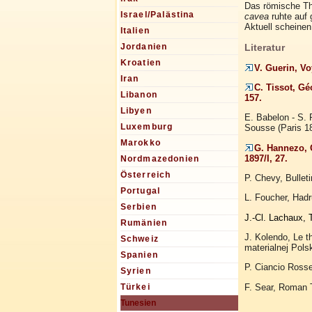
Das römische Th
Israel/Palästina
cavea
ruhte auf 
Aktuell scheinen
Italien
Literatur
Jordanien
Kroatien
V. Guerin, Vo
Iran
C. Tissot, Gé
Libanon
157.
Libyen
E. Babelon - S. R
Luxemburg
Sousse (Paris 18
Marokko
G. Hannezo, 
1897/I, 27.
Nordmazedonien
Österreich
P. Chevy, Bullet
Portugal
L. Foucher, Had
Serbien
J.-Cl. Lachaux, 
Rumänien
J. Kolendo, Le t
Schweiz
materialnej Pols
Spanien
P. Ciancio Rosset
Syrien
F. Sear, Roman T
Türkei
Tunesien