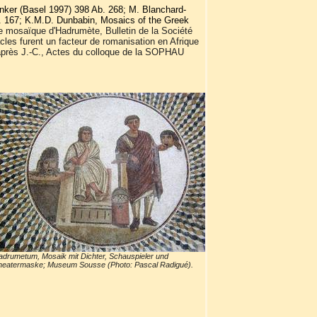
enker (Basel 1997) 398 Ab. 268; M. Blanchard-
b. 167; K.M.D. Dunbabin, Mosaics of the Greek
ne mosaïque d'Hadrumète, Bulletin de la Société
cles furent un facteur de romanisation en Afrique
le après J.-C., Actes du colloque de la SOPHAU
drumetum, Mosaik mit Dichter, Schauspieler und
heatermaske; Museum Sousse (Photo: Pascal Radigué).