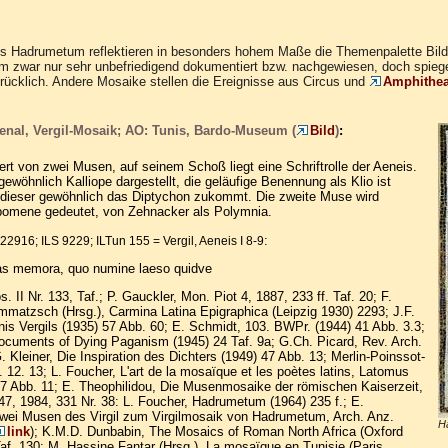
 Hadrumetum reflektieren in besonders hohem Maße die Themenpalette Bildun
m zwar nur sehr unbefriedigend dokumentiert bzw. nachgewiesen, doch spiegel
ücklich. Andere Mosaike stellen die Ereignisse aus Circus und
Amphithea
:
enal, Vergil-Mosaik; AO: Tunis, Bardo-Museum (
Bild
)
kiert von zwei Musen, auf seinem Schoß liegt eine Schriftrolle der Aeneis.
 gewöhnlich Kalliope dargestellt, die geläufige Benennung als Klio ist
a dieser gewöhnlich das Diptychon zukommt. Die zweite Muse wird
pomene gedeutet, von Zehnacker als Polymnia.
:
 22916; ILS 9229; ILTun 155 = Vergil, Aeneis I 8-9
s memora, quo numine laeso quidve
s. II Nr. 133, Taf.; P. Gauckler, Mon. Piot 4, 1887, 233 ff. Taf. 20; F.
mmatzsch (Hrsg.), Carmina Latina Epigraphica (Leipzig 1930) 2293; J.F.
is Vergils (1935) 57 Abb. 60; E. Schmidt, 103.
BWPr. (1944) 41 Abb. 3.3;
Documents of Dying Paganism (1945) 24 Taf. 9a; G.Ch.
Picard, Rev. Arch.
G. Kleiner, Die Inspiration des Dichters (1949) 47 Abb. 13; Merlin-Poinssot-
 12. 13; L. Foucher, L'art de la mosaïque et les poètes latins, Latomus
7 Abb. 11; E. Theophilidou, Die Musenmosaike der römischen Kaiserzeit,
. 47, 1984, 331 Nr. 38: L. Foucher, Hadrumetum (1964) 235 f.; E.
wei Musen des Virgil zum Virgilmosaik von Hadrumetum, A
rch. Anz.
H
link
); K.M.D. Dunbabin, The Mosaics of Roman North Africa (Oxford
af. 130; M. Hassine Fantar (Hrsg.), La mosaïque en Tunisie (Paris