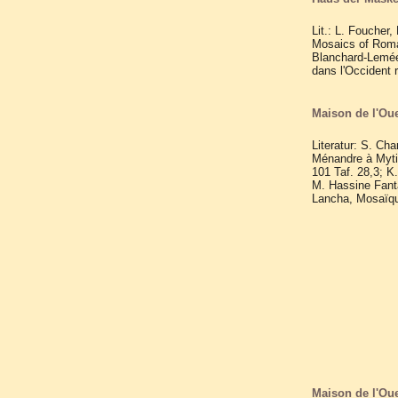
Lit.: L. Foucher
Mosaics of Roman
Blanchard-Lemée 
dans l'Occident 
Maison de l'Ou
Literatur: S. Ch
Ménandre à Mytil
101 Taf. 28,3; K
M. Hassine Fanta
Lancha, Mosaïque
Maison de l'Ou