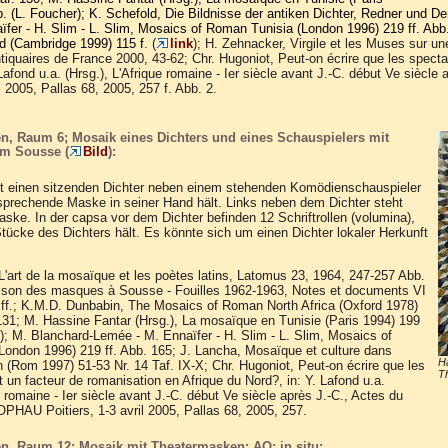
b. (L. Foucher); K. Schefold, Die Bildnisse der antiken Dichter, Redner und D
fer - H. Slim - L. Slim, Mosaics of Roman Tunisia (London 1996) 219 ff. Ab
 (Cambridge 1999) 115 f
. (
link
); H. Zehnacker, Virgile et les Muses sur u
tiquaires de France 2000, 43-62;
Chr. Hugoniot, Peut-on écrire que les specta
 Lafond u.a. (Hrsg.), L'Afrique romaine - Ier siècle avant J.-C. début Ve sièc
il 2005, Pallas 68, 2005, 257 f. Abb. 2.
n, Raum 6; Mosaik eines Dichters und eines Schauspielers mit
m Sousse (
Bild
):
lt einen sitzenden Dichter neben einem stehenden Komödienschauspieler
tsprechende Maske in seiner Hand hält. Links neben dem Dichter steht
aske. In der capsa vor dem Dichter befinden 12 Schriftrollen (volumina),
Stücke des Dichters hält. Es könnte sich um einen Dichter lokaler Herkunft
, L'art de la mosaïque et les poètes latins, Latomus 23, 1964, 247-257 Abb.
aison des masques à Sousse - Fouilles 1962-1963, Notes et documents VI
ff.; K.M.D. Dunbabin, The Mosaics of Roman North Africa (Oxford 1978)
 131; M. Hassine Fantar (Hrsg.), La mosaïque en Tunisie (Paris 1994) 199
); M. Blanchard-Lemée - M. Ennaïfer - H. Slim - L. Slim, Mosaics of
ondon 1996) 219 ff. Abb. 165; J. Lancha, Mosaïque et culture dans
Ha
n (Rom 1997) 51-53 Nr. 14 Taf. IX-X; Chr. Hugoniot, Peut-on écrire que les
T
t un facteur de romanisation en Afrique du Nord?, in: Y. Lafond u.a.
e romaine - Ier siècle avant J.-C. début Ve siècle après J.-C., Actes du
OPHAU Poitiers, 1-3 avril 2005, Pallas 68, 2005, 257.
n, Raum 12; Mosaik mit Theatermasken; AO: in situ: