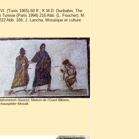
VI (Tunis 1965) 60 ff.; K.M.D. Dunbabin, The
Tunisie (Paris 1994) 216 Abb. (L. Foucher); M.
222 Abb. 166; J. Lancha, Mosaïque et culture
adrumetum-Sousse, Maison de l'Oued Blibane,
hauspieler-Mosaik.