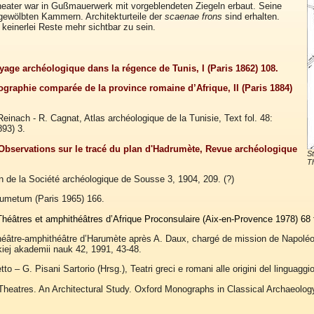
eater war in Gußmauerwerk mit vorgeblendeten Ziegeln erbaut. Seine
gewölbten Kammern. Architekturteile der
scaenae frons
sind erhalten.
 keinerlei Reste mehr sichtbar zu sein.
yage archéologique dans la régence de Tunis, I (Paris 1862) 108.
ographie comparée de la province romaine d’Afrique, II (Paris 1884)
einach - R. Cagnat, Atlas archéologique de la Tunisie, Text fol. 48:
93) 3.
Observations sur le tracé du plan d'Hadrumète, Revue archéologique
S
Th
in de la Société archéologique de Sousse 3, 1904, 209. (?)
rumetum (Paris 1965) 166.
Théâtres et amphithéâtres d’Afrique Proconsulaire (Aix-en-Provence 1978) 68 
héâtre-amphithéâtre d’Harumète après A. Daux, chargé de mission de Napoléon I
kiej akademii nauk 42, 1991, 43-48.
to – G. Pisani Sartorio (Hrsg.), Teatri greci e romani alle origini del linguagg
heatres. An Architectural Study. Oxford Monographs in Classical Archaeolog