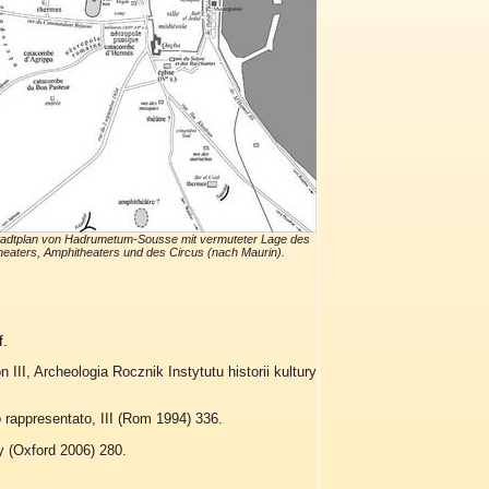
tadtplan von Hadrumetum-Sousse mit vermuteter Lage des
eaters, Amphitheaters und des Circus (nach Maurin).
f.
II, Archeologia Rocznik Instytutu historii kultury
io rappresentato, III (Rom 1994) 336.
y (Oxford 2006) 280.