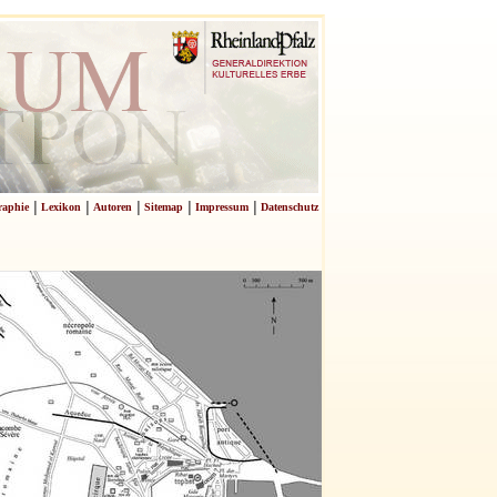
|
|
|
|
|
raphie
Lexikon
Autoren
Sitemap
Impressum
Datenschutz