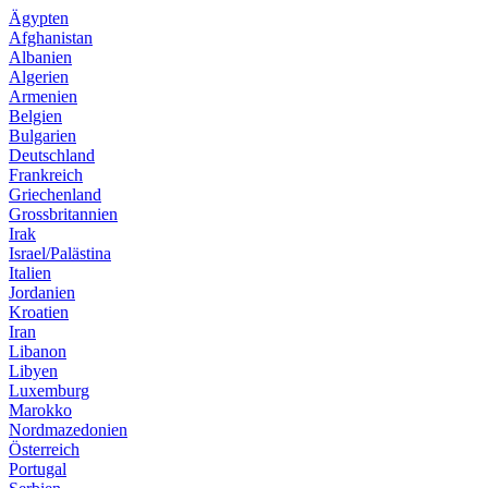
Ägypten
Afghanistan
Albanien
Algerien
Armenien
Belgien
Bulgarien
Deutschland
Frankreich
Griechenland
Grossbritannien
Irak
Israel/Palästina
Italien
Jordanien
Kroatien
Iran
Libanon
Libyen
Luxemburg
Marokko
Nordmazedonien
Österreich
Portugal