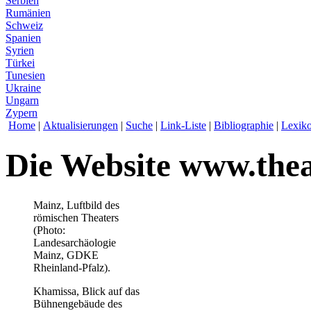
Serbien
Rumänien
Schweiz
Spanien
Syrien
Türkei
Tunesien
Ukraine
Ungarn
Zypern
Home
|
Aktualisierungen
|
Suche
|
Link-Liste
|
Bibliographie
|
Lexik
Die Website www.the
Mainz, Luftbild des
römischen Theaters
(Photo:
Landesarchäologie
Mainz, GDKE
Rheinland-Pfalz).
Khamissa, Blick auf das
Bühnengebäude des