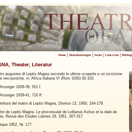
|
|
|
|
Home
Aktualisierungen
Suche
Link-Liste
Bibliog
A, Theater, Literatur
atro augusteo di Leptis Magna secondo le ultime scoperte e un iscrizione
o e neo-puniche, in: Africa Italiana VI (Rom 1935) 92-103.
Anzeiger 1938-39, 551 f.
Anzeiger 1939-41, 716 ff.
tettura del teatro di Leptis Magna, Dioniso 13, 1950, 164-178.
tre de Leptis Magna. Le proconsulat de Lollianus Avitus et la date de
lée, Revue des Etudes Latines 29, 1951, 307-317.
ique 1952, Nr. 177.