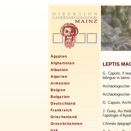
Ägypten
LEPTIS MAGN
Afghanistan
Albanien
G. Caputo, Il te
Algerien
bilingue in latin
Armenien
Archäologischer 
Belgien
Archäologischer 
Bulgarien
G. Caputo, Archi
Deutschland
Frankreich
J. Guey, Au théâ
l’apologie d’Apu
Griechenland
L’Année épigraph
Grossbritannien
Irak