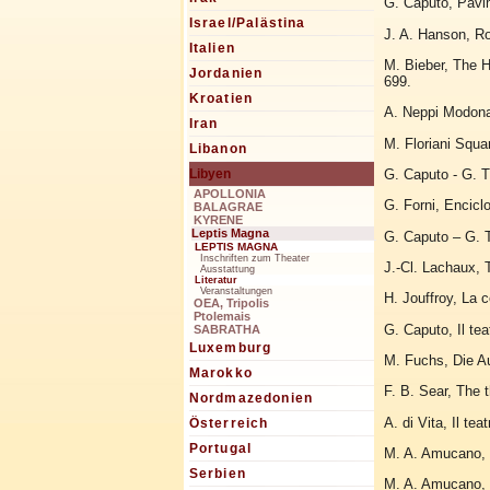
G. Caputo, Pavim
Israel/Palästina
J. A. Hanson, Ro
Italien
M. Bieber, The H
Jordanien
699.
Kroatien
A. Neppi Modona, 
Iran
M. Floriani Squa
Libanon
G. Caputo - G. T
Libyen
APOLLONIA
G. Forni, Encicl
BALAGRAE
KYRENE
Leptis Magna
G. Caputo – G. T
LEPTIS MAGNA
Inschriften zum Theater
J.-Cl. Lachaux, 
Ausstattung
Literatur
Veranstaltungen
H. Jouffroy, La c
OEA, Tripolis
Ptolemais
G. Caputo, Il te
SABRATHA
Luxemburg
M. Fuchs, Die Au
Marokko
F. B. Sear, The 
Nordmazedonien
A. di Vita, Il te
Österreich
Portugal
M. A. Amucano, 
Serbien
M. A. Amucano, I