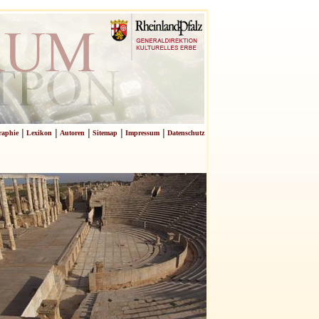
|
|
|
|
|
raphie
Lexikon
Autoren
Sitemap
Impressum
Datenschutz