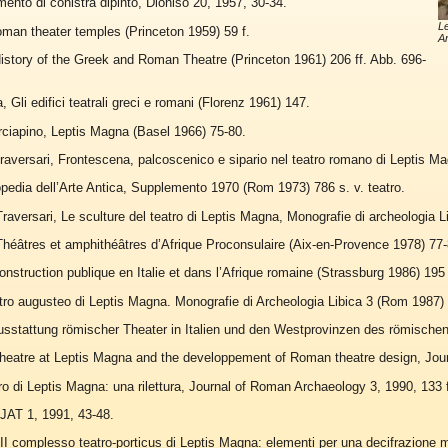
ento di conistra dipinto, Dioniso 20, 1957, 30-34.
Le
man theater temples (Princeton 1959) 59 f.
Ar
istory of the Greek and Roman Theatre (Princeton 1961) 206 ff. Abb. 696-
Gli edifici teatrali greci e romani (Florenz 1961) 147.
rciapino, Leptis Magna (Basel 1966) 75-80.
raversari, Frontescena, palcoscenico e sipario nel teatro romano di Leptis Ma
opedia dell’Arte Antica, Supplemento 1970 (Rom 1973) 786 s. v. teatro.
raversari, Le sculture del teatro di Leptis Magna, Monografie di archeologia 
Théâtres et amphithéâtres d’Afrique Proconsulaire (Aix-en-Provence 1978) 77-
onstruction publique en Italie et dans l’Afrique romaine (Strassburg 1986) 195 
atro augusteo di Leptis Magna. Monografie di Archeologia Libica 3 (Rom 1987)
sstattung römischer Theater in Italien und den Westprovinzen des römischen 
theatre at Leptis Magna and the developpement of Roman theatre design, Jour
atro di Leptis Magna: una rilettura, Journal of Roman Archaeology 3, 1990, 133 f
JAT 1, 1991, 43-48.
I complesso teatro-porticus di Leptis Magna: elementi per una decifrazione mod