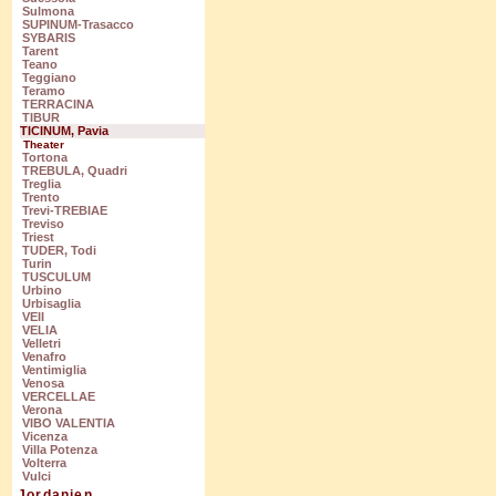
Sulmona
SUPINUM-Trasacco
SYBARIS
Tarent
Teano
Teggiano
Teramo
TERRACINA
TIBUR
TICINUM, Pavia
Theater
Tortona
TREBULA, Quadri
Treglia
Trento
Trevi-TREBIAE
Treviso
Triest
TUDER, Todi
Turin
TUSCULUM
Urbino
Urbisaglia
VEII
VELIA
Velletri
Venafro
Ventimiglia
Venosa
VERCELLAE
Verona
VIBO VALENTIA
Vicenza
Villa Potenza
Volterra
Vulci
Jordanien