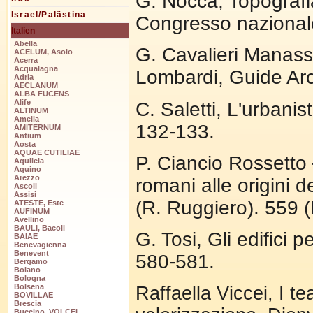
G. Nocca, Topografia 
Israel/Palästina
Congresso nazional
Italien
Abella
G. Cavalieri Manasse
ACELUM, Asolo
Acerra
Acqualagna
Lombardi, Guide Arc
Adria
AECLANUM
ALBA FUCENS
Alife
C. Saletti, L'urban
ALTINUM
Amelia
132-133.
AMITERNUM
Antium
Aosta
AQUAE CUTILIAE
P. Ciancio Rossetto –
Aquileia
Aquino
Arezzo
romani alle origini 
Ascoli
Assisi
(R. Ruggiero). 559 (H
ATESTE, Este
AUFINUM
Avellino
BAULI, Bacoli
G. Tosi, Gli edifici 
BAIAE
Benevagienna
Benevent
580-581.
Bergamo
Boiano
Bologna
Bolsena
Raffaella Viccei, I t
BOVILLAE
Brescia
Buccino, VOLCEI