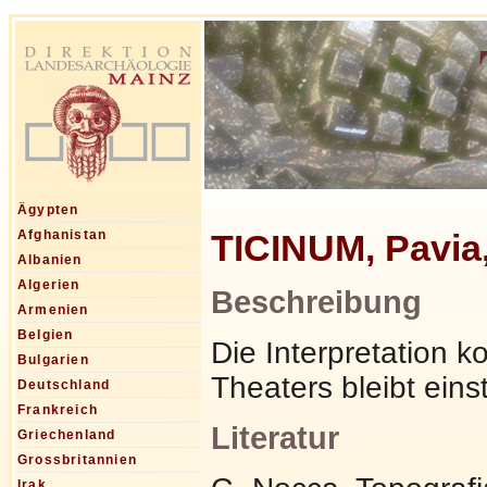
Ägypten
TICINUM, Pavia
Afghanistan
Albanien
Algerien
Beschreibung
Armenien
Belgien
Die Interpretation 
Bulgarien
Theaters bleibt eins
Deutschland
Frankreich
Literatur
Griechenland
Grossbritannien
Irak