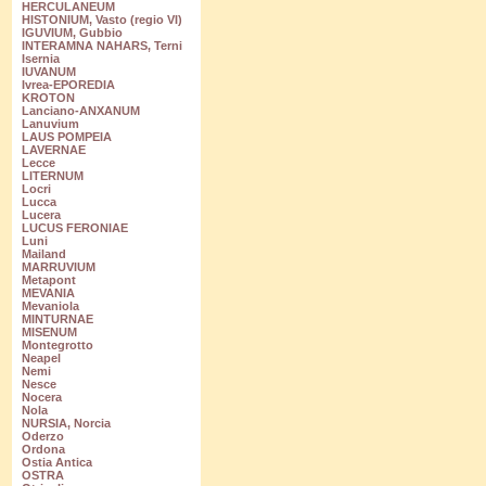
HERCULANEUM
HISTONIUM, Vasto (regio VI)
IGUVIUM, Gubbio
INTERAMNA NAHARS, Terni
Isernia
IUVANUM
Ivrea-EPOREDIA
KROTON
Lanciano-ANXANUM
Lanuvium
LAUS POMPEIA
LAVERNAE
Lecce
LITERNUM
Locri
Lucca
Lucera
LUCUS FERONIAE
Luni
Mailand
MARRUVIUM
Metapont
MEVANIA
Mevaniola
MINTURNAE
MISENUM
Montegrotto
Neapel
Nemi
Nesce
Nocera
Nola
NURSIA, Norcia
Oderzo
Ordona
Ostia Antica
OSTRA