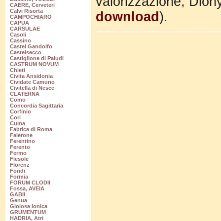
valorizzazione, Dion
CAERE, Cerveteri
Calvi Risorta
download
).
CAMPOCHIARO
CAPUA
CARSULAE
Casoli
Cassino
Castel Gandolfo
Castelsecco
Castiglione di Paludi
CASTRUM NOVUM
Chieti
Civita Ansidonia
Cividate Camuno
Civitella di Nesce
CLATERNA
Como
Concordia Sagittaria
Corfinio
Cori
Cuma
Fabrica di Roma
Falerone
Ferentino
Ferento
Fermo
Fiesole
Florenz
Fondi
Formia
FORUM CLODII
Fossa, AVEIA
GABII
Genua
Gioiosa Ionica
GRUMENTUM
HADRIA, Atri