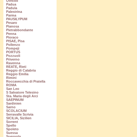
Otricoli
Padua
Padula
Palestrina
Parma
PAUSILYPUM
Pesaro
Pianosa
Pietrabbondante
Penna
Pioraco
PISAE, Pisa
Pollenzo
Pompeji
PORTUS
Pozzuoli
Priverno
Ravenna
REATE, Rieti
Reggio di Calabria
Reggio Emilia
Rimini
Roccavecchia di Pratella
ROMA
San Leo
S Salvatore Telesino
Sta. Maria degli Arci
SAEPINUM
Sardinien
Sarno
SCOLACIUM
Serravalle Scrivia
SICILIA, Sizilien
Sorrent
Spello
Spoleto
Suessa
Suessola