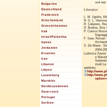
und war 
Bulgarien
Literatur
Deutschland
Frankreich
L. M. Ugolini, A
N. G. L. Hammon
Griechenland
R. Cabanes, Rec
Grossbritannien
D. Budina, Iliria
P. Ciancio Rosset
Irak
linguagg
Israel/Palästina
F. Sear, Roman T
Archaeol
Italien
S. De Maria - Sh
Jordanien
2004-20
Ludovica Xavier 
Kroatien
e Macedon
Iran
Settentr
studi La
Libanon
weblinks:
Libyen
http://www.p
http://www.p
Luxemburg
option=
Marokko
Nordmazedonien
Österreich
Portugal
Serbien