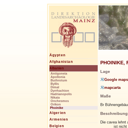
Ägypten
PHOINIKE, F
Afghanistan
Albanien
Lage
Antigoneia
Apollonia
Google maps
Buthrotum
Byllis
mapcarta
Dimal
Dyrrhachion
Hadrianopolis
Maße
Nikaia
Onchesmos
Br Bühnengebäu
Orikon
Phoinike
Algerien
Beschreibung
Armenien
Die cavea lehnt a
Belgien
ist nich