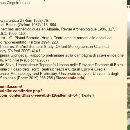
aus Ziegeln erbaut.
Ph
lbania antica 2 (Rom 1932) 76.
d, Epirus (Oxford 1967) 113. 664.
herches archéologiques en Albanie, Revue Archéologique 1986, 117.
 16,1, 1986, 119.
to – G. Pisani Sartorio (Hrsg.), Teatri greci e romani alle origini del
io rappresentato, I (Rom 1994) 220.
heatres. An Architectural Study. Oxford Monographs in Classical
ogy (Oxford 2006) 414 f.
presa Gjongecaj, Rapporto preliminare sulla campagna di scavi e ricerche
,
06
Phoinike IV (Bologna 2007)
de Silva, Urbanistica e Topografa Urbana nelle Province Romane di Epiro
ia : il caso degli edifci teatrali: teatri e Città in Epiro e Grecia
ionale, Archaeology and Prehistory. Université de Lyon; Università degli
 Sapienza (Rome 2019) 266-288 (
academia.edu
)
Ph
hoinike.com/
hoinike.com/index.php?
com_content&task=view&id=116&Itemid=84
(Theater)