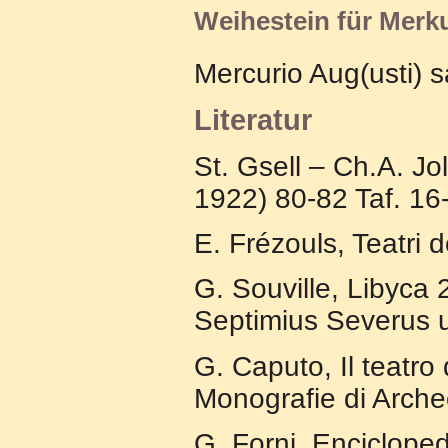
Weihestein für Merku
Mercurio Aug(usti) 
Literatur
St. Gsell – Ch.A. J
1922) 80-82 Taf. 16
E. Frézouls, Teatri d
G. Souville, Libyca 
Septimius Severus u
G. Caputo, Il teatro 
Monografie di Arche
G. Forni, Enciclope