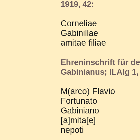
1919, 42:
Corneliae
Gabinillae
amitae filiae
Ehreninschrift für d
Gabinianus; ILAlg 1,
M(arco) Flavio
Fortunato
Gabiniano
[a]mita[e]
nepoti