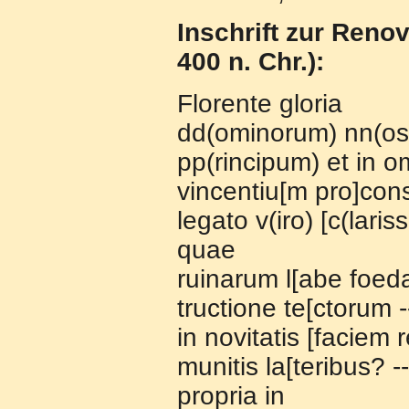
Inschrift zur Renov
400 n. Chr.):
Florente gloria
dd(ominorum) nn(ost
pp(rincipum) et in 
vincentiu[m pro]consu
legato v(iro) [c(lar
quae
ruinarum l[abe foed
tructione te[ctorum 
in novitatis [faciem 
munitis la[teribus? -
propria in