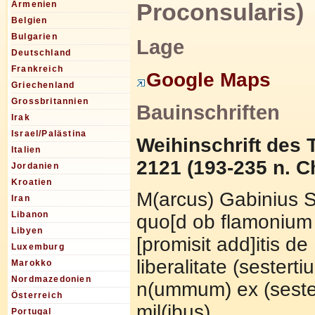
Proconsularis)
Armenien
Belgien
Bulgarien
Lage
Deutschland
Frankreich
Google Maps
Griechenland
Grossbritannien
Bauinschriften
Irak
Israel/Palästina
Weihinschrift des T
Italien
2121 (193-235 n. Ch
Jordanien
Kroatien
M(arcus) Gabinius 
Iran
Libanon
quo[d ob flamonium 
Libyen
[promisit add]itis de
Luxemburg
liberalitate (sesterti
Marokko
Nordmazedonien
n(ummum) ex (sest
Österreich
mil(ibus)
Portugal