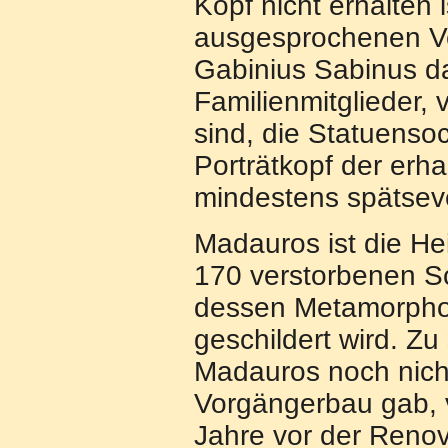
Kopf nicht erhalten 
ausgesprochenen Ve
Gabinius Sabinus da
Familienmitglieder,
sind, die Statuensoc
Porträtkopf der erha
mindestens spätseve
Madauros ist die H
170 verstorbenen Sc
dessen Metamorphos
geschildert wird. Zu
Madauros noch nicht
Vorgängerbau gab, v
Jahre vor der Reno