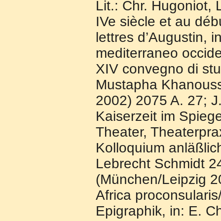
Lit.: Chr. Hugoniot, 
IVe siècle et au déb
lettres d’Augustin, 
mediterraneo occiden
XIV convegno di stu
Mustapha Khanoussi,
2002) 2075 A. 27; J
Kaiserzeit im Spiege
Theater, Theaterprax
Kolloquium anläßlic
Lebrecht Schmidt 24
(München/Leipzig 20
Africa proconsularis
Epigraphik, in: E. C