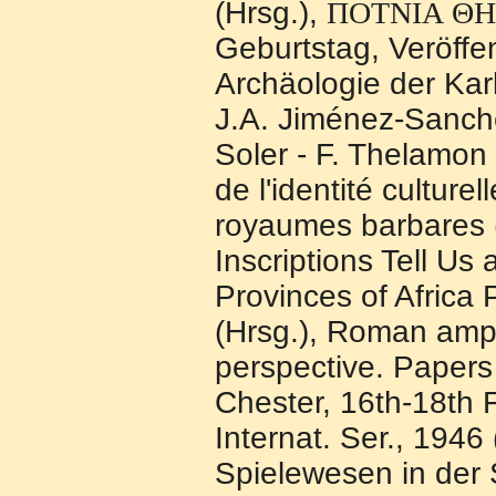
(Hrsg.),
ΠΟΤΝΙΑ
ΘΗ
Geburtstag, Veröffen
Archäologie der Kar
J.A. Jiménez-Sanche
Soler - F. Thelamon
de l'identité culture
royaumes barbares 
Inscriptions Tell U
Provinces of Africa 
(Hrsg.), Roman amph
perspective. Papers 
Chester, 16th-18th F
Internat. Ser., 194
Spielewesen in der S