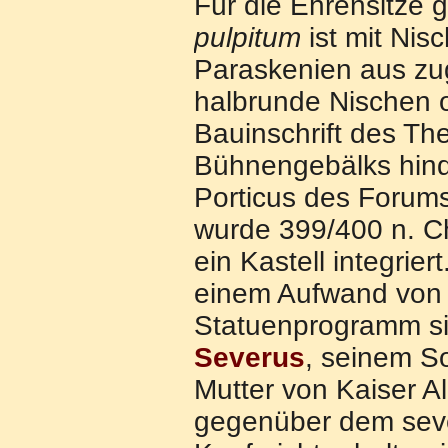
Für die Ehrensitze g
pulpitum
ist mit Nis
Paraskenien aus zu
halbrunde Nischen o
Bauinschrift des Th
Bühnengebälks hindu
Porticus des Forums.
wurde 399/400 n. Chr
ein Kastell integrie
einem Aufwand von 
Statuenprogramm sig
Severus
, seinem 
Mutter von Kaiser A
gegenüber dem seve