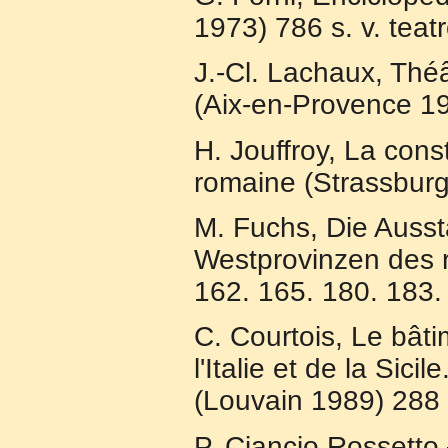
1973) 786 s. v. teatr
J.-Cl. Lachaux, Thé
(Aix-en-Provence 1
H. Jouffroy, La const
romaine (Strassburg
M. Fuchs, Die Ausst
Westprovinzen des 
162. 165. 180. 183.
C. Courtois, Le bât
l'Italie et de la Sic
(Louvain 1989) 288 
P. Ciancio Rossetto –