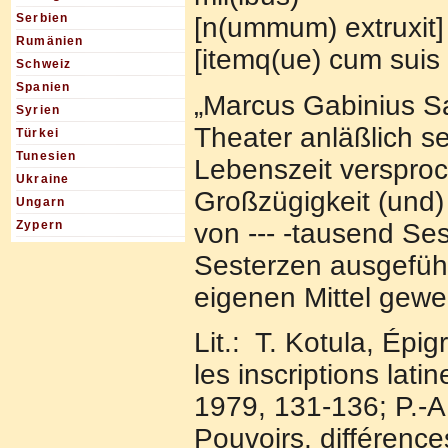
Serbien
[n(ummum) extruxit] 
Rumänien
[itemq(ue) cum suis 
Schweiz
Spanien
„Marcus Gabinius S
Syrien
Theater anläßlich s
Türkei
Tunesien
Lebenszeit verspro
Ukraine
Großzügigkeit (und)
Ungarn
von --- -tausend Se
Zypern
Sesterzen ausgeführ
eigenen Mittel gewei
Lit.: T. Kotula, Épig
les inscriptions lat
1979, 131-136; P.-A
Pouvoirs, différence