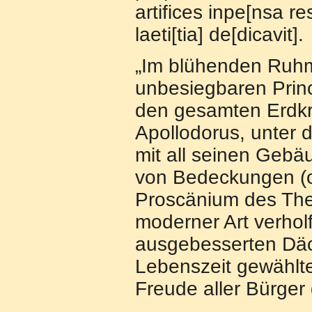
artifices inpe[nsa re
laeti[tia] de[dicavit].
„Im blühenden Ruhm
unbesiegbaren Princ
den gesamten Erdkre
Apollodorus, unter d
mit all seinen Gebä
von Bedeckungen (od
Proscänium des The
moderner Art verhol
ausgebesserten Däch
Lebenszeit gewählte 
Freude aller Bürger 