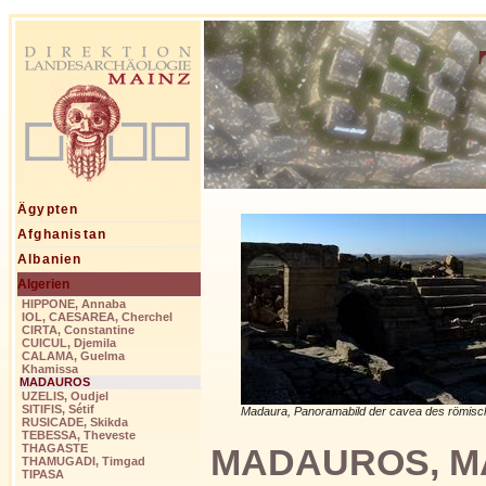
Ägypten
Afghanistan
Albanien
Algerien
HIPPONE, Annaba
IOL, CAESAREA, Cherchel
CIRTA, Constantine
CUICUL, Djemila
CALAMA, Guelma
Khamissa
MADAUROS
UZELIS, Oudjel
SITIFIS, Sétif
Madaura, Panoramabild der cavea des römisc
RUSICADE, Skikda
TEBESSA, Theveste
MADAUROS, MA
THAGASTE
THAMUGADI, Timgad
TIPASA