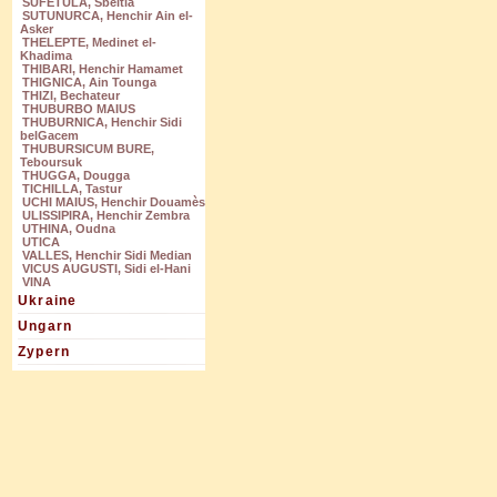
SUFETULA, Sbeitla
SUTUNURCA, Henchir Ain el-
Asker
THELEPTE, Medinet el-
Khadima
THIBARI, Henchir Hamamet
THIGNICA, Ain Tounga
THIZI, Bechateur
THUBURBO MAIUS
THUBURNICA, Henchir Sidi
belGacem
THUBURSICUM BURE,
Teboursuk
THUGGA, Dougga
TICHILLA, Tastur
UCHI MAIUS, Henchir Douamès
ULISSIPIRA, Henchir Zembra
UTHINA, Oudna
UTICA
VALLES, Henchir Sidi Median
VICUS AUGUSTI, Sidi el-Hani
VINA
Ukraine
Ungarn
Zypern