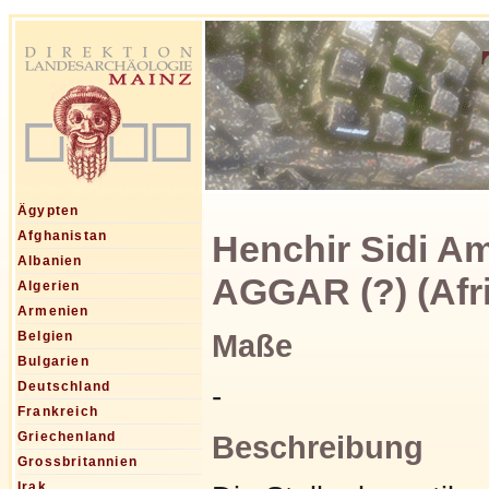
Ägypten
Henchir Sidi Am
Afghanistan
Albanien
AGGAR (?) (Afr
Algerien
Armenien
Maße
Belgien
Bulgarien
Deutschland
-
Frankreich
Griechenland
Beschreibung
Grossbritannien
Irak