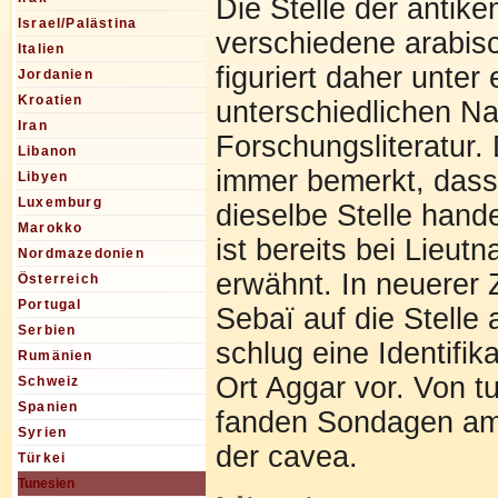
Die Stelle der antike
Israel/Palästina
verschiedene arabi
Italien
figuriert daher unte
Jordanien
Kroatien
unterschiedlichen N
Iran
Forschungsliteratur.
Libanon
immer bemerkt, dass
Libyen
Luxemburg
dieselbe Stelle hand
Marokko
ist bereits bei Lieut
Nordmazedonien
erwähnt. In neuerer 
Österreich
Portugal
Sebaï auf die Stell
Serbien
schlug eine Identifik
Rumänien
Ort Aggar vor. Von t
Schweiz
Spanien
fanden Sondagen am T
Syrien
der cavea.
Türkei
Tunesien