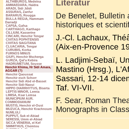
Literatur
ALTHIBUROS, Medeïna
AMMAEDARA, Haïdra
ARADI, Sidi Jdidi
ASSURAS, Zanfur
De Benelet, Bulletin
BARARUS, Rougga
BULLA REGIA, Hammam
historiques et scient
Darradji
CAPSA, Gafsa
CARTHAGO, Karthago
CILLIUM, Kasserine
J.-Cl. Lachaux, Thé
CINCARI, Henchir Tengar
CIVITAS POPHTENSIS
CIVITAS SIAGITANA
(Aix-en-Provence 19
CLUACARIA, Tengar
CURUBIS, Korba
FURNOS MINUS
GIUFI, Henchir Mscherga
L. Ladjimi-Sebaï, Un
GURZA, Qal'a Kebira
HADRUMETUM, Sousse
Mastino (Hrsg.), L'A
Henchir Khima, Hr Sidi Amara,
AGGAR (?)
Henchir Qaoussat
Sassari, 12-14 dice
Henchir esch Schorr
Henchir Sidi Abd el-Basset
Henchir Sidi-Naoui
Taf. VI-VII.
HIPPO DIARRHYTUS, Biserta
LEPTIS MINOR, Lemta
LIMISA, Ksar Lemsa
F. Sear, Roman Theat
MUNICIPIUM AUR.
COMMODIANUM
MUSTIS, Henchir el-Oust
Monographs in Class
MUZUCA, Henchir Krachnoum
NUMLULI
PUPPUT, Suk el-Abiad
SERESSI, Umm el-Abiad
SICCA VENERIA, el Kef
SIMMITHUS, Chemtou