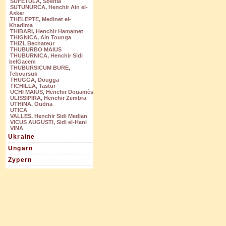
SUFETULA, Sbeitla
SUTUNURCA, Henchir Ain el-
Asker
THELEPTE, Medinet el-
Khadima
THIBARI, Henchir Hamamet
THIGNICA, Ain Tounga
THIZI, Bechateur
THUBURBO MAIUS
THUBURNICA, Henchir Sidi
belGacem
THUBURSICUM BURE,
Teboursuk
THUGGA, Dougga
TICHILLA, Tastur
UCHI MAIUS, Henchir Douamès
ULISSIPIRA, Henchir Zembra
UTHINA, Oudna
UTICA
VALLES, Henchir Sidi Median
VICUS AUGUSTI, Sidi el-Hani
VINA
Ukraine
Ungarn
Zypern