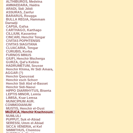
ALTHIBUROS, Medeïna
AMMAEDARA, Haïdra
ARADI, Sidi Jdidi
ASSURAS, Zanfur
BARARUS, Rougga
BULLA REGIA, Hammam
Darradji
CAPSA, Gafsa
CARTHAGO, Karthago
CILLIUM, Kasserine
CINCARI, Henchir Tengar
CIVITAS POPHTENSIS
CIVITAS SIAGITANA
CLUACARIA, Tengar
CURUBIS, Korba
FURNOS MINUS
GIUFI, Henchir Mscherga
GURZA, Qal'a Kebira
HADRUMETUM, Sousse
Henchir Khima, Hr Sidi Amara,
AGGAR (?)
Henchir Qaoussat
Henchir esch Schorr
Henchir Sidi Abd el-Basset
Henchir Sidi-Naoui
HIPPO DIARRHYTUS, Biserta
LEPTIS MINOR, Lemta
LIMISA, Ksar Lemsa
MUNICIPIUM AUR.
COMMODIANUM
MUSTIS, Henchir el-Oust
MUZUCA, Henchir Krachnoum
NUMLULI
PUPPUT, Suk el-Abiad
SERESSI, Umm el-Abiad
SICCA VENERIA, el Kef
SIMMITHUS, Chemtou