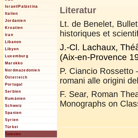
Israel/Palästina
Literatur
Italien
Jordanien
Lt. de Benelet, Bull
Kroatien
historiques et scient
Iran
Libanon
J.-Cl. Lachaux, Thé
Libyen
(Aix-en-Provence 19
Luxemburg
Marokko
P. Ciancio Rossetto –
Nordmazedonien
Österreich
romani alle origini d
Portugal
Serbien
F. Sear, Roman Theat
Rumänien
Monographs on Class
Schweiz
Spanien
Syrien
Türkei
Tunesien