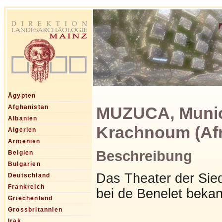
Ägypten
MUZUCA, Munic
Afghanistan
Albanien
Krachnoum (Afr
Algerien
Armenien
Beschreibung
Belgien
Bulgarien
Das Theater der Sied
Deutschland
Frankreich
bei de Benelet bekann
Griechenland
Grossbritannien
Irak