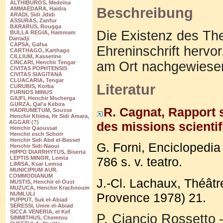
ALTHIBUROS, Medeïna
Beschreibung
AMMAEDARA, Haïdra
ARADI, Sidi Jdidi
ASSURAS, Zanfur
BARARUS, Rougga
Die Existenz des The
BULLA REGIA, Hammam
Darradji
CAPSA, Gafsa
Ehreninschrift hervor
CARTHAGO, Karthago
CILLIUM, Kasserine
am Ort nachgewiese
CINCARI, Henchir Tengar
CIVITAS POPHTENSIS
CIVITAS SIAGITANA
CLUACARIA, Tengar
Literatur
CURUBIS, Korba
FURNOS MINUS
GIUFI, Henchir Mscherga
GURZA, Qal'a Kebira
R. Cagnat, Rapport 
HADRUMETUM, Sousse
Henchir Khima, Hr Sidi Amara,
AGGAR (?)
des missions scientifi
Henchir Qaoussat
Henchir esch Schorr
Henchir Sidi Abd el-Basset
G. Forni, Enciclopedi
Henchir Sidi-Naoui
HIPPO DIARRHYTUS, Biserta
786 s. v. teatro.
LEPTIS MINOR, Lemta
LIMISA, Ksar Lemsa
MUNICIPIUM AUR.
COMMODIANUM
J.-Cl. Lachaux, Théâtr
MUSTIS, Henchir el-Oust
MUZUCA, Henchir Krachnoum
Provence 1978) 21.
NUMLULI
PUPPUT, Suk el-Abiad
SERESSI, Umm el-Abiad
SICCA VENERIA, el Kef
P. Ciancio Rossetto –
SIMMITHUS, Chemtou