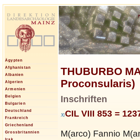
Ägypten
THUBURBO MAIU
Afghanistan
Albanien
Proconsularis)
Algerien
Armenien
Inschriften
Belgien
Bulgarien
Deutschland
CIL VIII 853 = 123
Frankreich
Griechenland
M(arco) Fannio M(arci
Grossbritannien
Irak