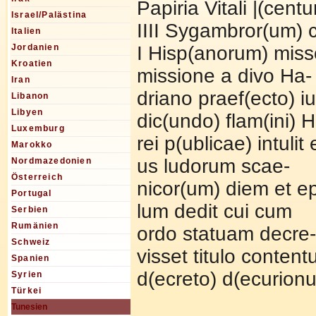
Papiria Vitali |(centu
Israel/Palästina
IIII Sygambror(um) c
Italien
I Hisp(anorum) mis
Jordanien
Kroatien
missione a divo Ha-
Iran
driano praef(ecto) iu
Libanon
Libyen
dic(undo) flam(ini)
Luxemburg
rei p(ublicae) intulit 
Marokko
us ludorum scae-
Nordmazedonien
Österreich
nicor(um) diem et e
Portugal
lum dedit cui cum
Serbien
Rumänien
ordo statuam decre-
Schweiz
visset titulo content
Spanien
d(ecreto) d(ecurion
Syrien
Türkei
Tunesien