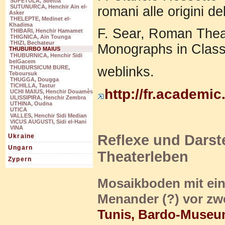
SUFETULA, Sbeitla
SUTUNURCA, Henchir Ain el-
romani alle origini d
Asker
THELEPTE, Medinet el-
Khadima
F. Sear, Roman Theat
THIBARI, Henchir Hamamet
THIGNICA, Ain Tounga
THIZI, Bechateur
Monographs in Class
THUBURBO MAIUS
THUBURNICA, Henchir Sidi
belGacem
weblinks.
THUBURSICUM BURE,
Teboursuk
THUGGA, Dougga
TICHILLA, Tastur
http://fr.academic
UCHI MAIUS, Henchir Douamès
ULISSIPIRA, Henchir Zembra
UTHINA, Oudna
UTICA
VALLES, Henchir Sidi Median
VICUS AUGUSTI, Sidi el-Hani
VINA
Reflexe und Darst
Ukraine
Ungarn
Theaterleben
Zypern
Mosaikboden mit ein
Menander (?) vor z
Tunis, Bardo-Muse