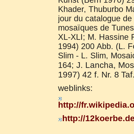
Khader, Thuburbo Ma
jour du catalogue de
mosaïques de Tunesie
XL-XLI; M. Hassine F
1994) 200 Abb. (L. F
Slim - L. Slim, Mosa
J. Lancha, Mos
164;
1997) 42 f. Nr. 8 Taf
weblinks:
http://fr.wikiped
http://12koerbe.