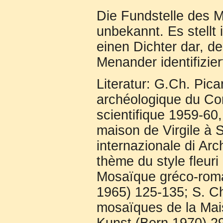
Die Fundstelle des 
unbekannt. Es stellt 
einen Dichter dar, de
Menander identifizier
Literatur: G.Ch. Pica
archéologique du Com
scientifique 1959-60
maison de Virgile à S
internazionale di Arc
thème du style fleuri
Mosaïque gréco-roma
1965) 125-135; S. Cha
mosaïques de la Mais
Kunst (Bern 1970) 29