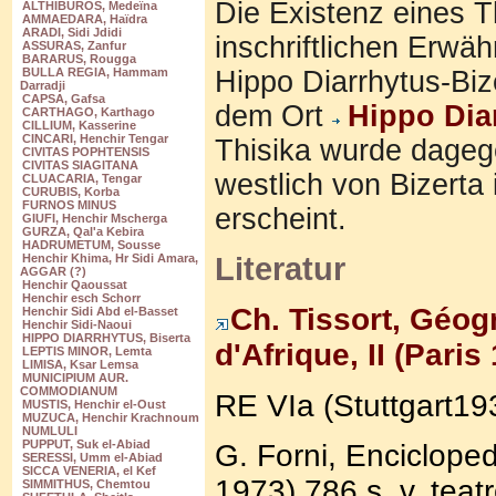
Die Existenz eines T
ALTHIBUROS, Medeïna
AMMAEDARA, Haïdra
ARADI, Sidi Jdidi
inschriftlichen Erwä
ASSURAS, Zanfur
BARARUS, Rougga
Hippo Diarrhytus-Bi
BULLA REGIA, Hammam
Darradji
CAPSA, Gafsa
dem Ort
Hippo Dia
CARTHAGO, Karthago
CILLIUM, Kasserine
CINCARI, Henchir Tengar
Thisika wurde dageg
CIVITAS POPHTENSIS
CIVITAS SIAGITANA
westlich von Bizerta 
CLUACARIA, Tengar
CURUBIS, Korba
FURNOS MINUS
erscheint.
GIUFI, Henchir Mscherga
GURZA, Qal'a Kebira
HADRUMETUM, Sousse
Literatur
Henchir Khima, Hr Sidi Amara,
AGGAR (?)
Henchir Qaoussat
Henchir esch Schorr
Ch. Tissort, Géog
Henchir Sidi Abd el-Basset
Henchir Sidi-Naoui
HIPPO DIARRHYTUS, Biserta
d'Afrique, II (Pari
LEPTIS MINOR, Lemta
LIMISA, Ksar Lemsa
MUNICIPIUM AUR.
COMMODIANUM
RE VIa (Stuttgart193
MUSTIS, Henchir el-Oust
MUZUCA, Henchir Krachnoum
NUMLULI
PUPPUT, Suk el-Abiad
G. Forni, Enciclope
SERESSI, Umm el-Abiad
SICCA VENERIA, el Kef
1973) 786 s. v. teatr
SIMMITHUS, Chemtou