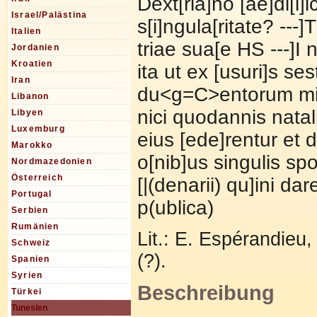
Dext[ria]no [ae]di[l]i
Israel/Palästina
s[i]ngula[ritate? ---]T
Italien
triae sua[e HS ---]I
Jordanien
Kroatien
ita ut ex [usuri]s se
Iran
du<g=C>entorum mil(
Libanon
nici quodannis natal
Libyen
Luxemburg
eius [ede]rentur et d
Marokko
o[nib]us singulis sp
Nordmazedonien
Österreich
[|(denarii) qu]ini d
Portugal
p(ublica)
Serbien
Rumänien
Lit.: E. Espérandieu
Schweiz
(?).
Spanien
Syrien
Beschreibung
Türkei
Tunesien