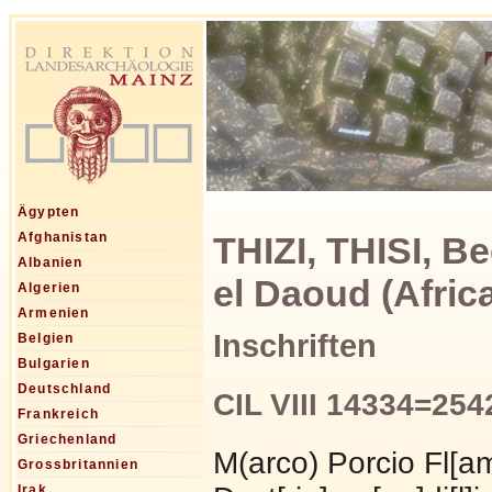
Ägypten
THIZI, THISI, B
Afghanistan
Albanien
el Daoud (Afric
Algerien
Armenien
Inschriften
Belgien
Bulgarien
Deutschland
CIL VIII 14334=254
Frankreich
Griechenland
M(arco) Porcio Fl[ami]
Grossbritannien
Irak