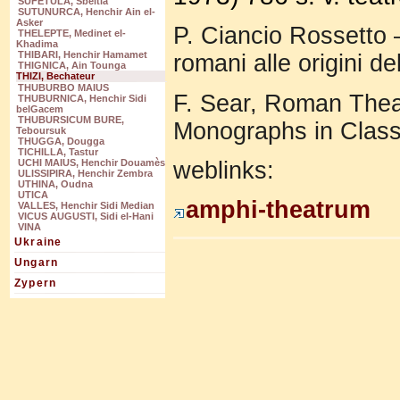
SUFETULA, Sbeitla
SUTUNURCA, Henchir Ain el-
Asker
P. Ciancio Rossetto –
THELEPTE, Medinet el-
Khadima
THIBARI, Henchir Hamamet
romani alle origini d
THIGNICA, Ain Tounga
THIZI, Bechateur
THUBURBO MAIUS
F. Sear, Roman Theat
THUBURNICA, Henchir Sidi
belGacem
THUBURSICUM BURE,
Monographs in Class
Teboursuk
THUGGA, Dougga
TICHILLA, Tastur
weblinks:
UCHI MAIUS, Henchir Douamès
ULISSIPIRA, Henchir Zembra
UTHINA, Oudna
UTICA
amphi-theatrum
VALLES, Henchir Sidi Median
VICUS AUGUSTI, Sidi el-Hani
VINA
Ukraine
Ungarn
Zypern