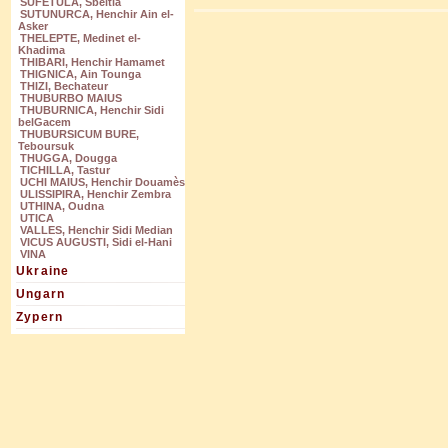
SUFETULA, Sbeitla
SUTUNURCA, Henchir Ain el-
Asker
THELEPTE, Medinet el-
Khadima
THIBARI, Henchir Hamamet
THIGNICA, Ain Tounga
THIZI, Bechateur
THUBURBO MAIUS
THUBURNICA, Henchir Sidi
belGacem
THUBURSICUM BURE,
Teboursuk
THUGGA, Dougga
TICHILLA, Tastur
UCHI MAIUS, Henchir Douamès
ULISSIPIRA, Henchir Zembra
UTHINA, Oudna
UTICA
VALLES, Henchir Sidi Median
VICUS AUGUSTI, Sidi el-Hani
VINA
Ukraine
Ungarn
Zypern