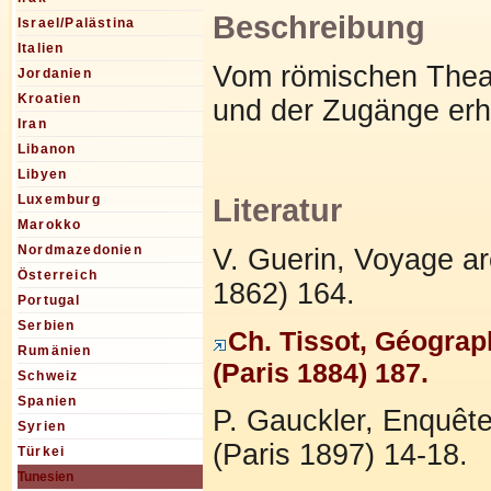
Beschreibung
Israel/Palästina
Italien
Vom römischen Theat
Jordanien
Kroatien
und der Zugänge erh
Iran
Libanon
Libyen
Luxemburg
Literatur
Marokko
Nordmazedonien
V. Guerin, Voyage ar
Österreich
1862) 164.
Portugal
Serbien
Ch. Tissot, Géograp
Rumänien
(Paris 1884) 187.
Schweiz
Spanien
P. Gauckler, Enquête 
Syrien
(Paris 1897) 14-18.
Türkei
Tunesien