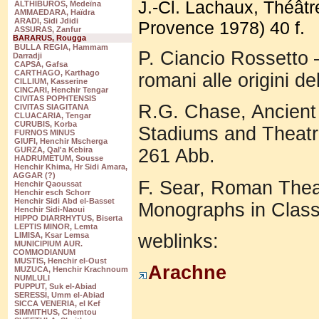
J.-Cl. Lachaux, Théâtr
ALTHIBUROS, Medeïna
AMMAEDARA, Haïdra
ARADI, Sidi Jdidi
Provence 1978) 40 f.
ASSURAS, Zanfur
BARARUS, Rougga
BULLA REGIA, Hammam
P. Ciancio Rossetto –
Darradji
CAPSA, Gafsa
CARTHAGO, Karthago
romani alle origini d
CILLIUM, Kasserine
CINCARI, Henchir Tengar
CIVITAS POPHTENSIS
R.G. Chase, Ancient
CIVITAS SIAGITANA
CLUACARIA, Tengar
CURUBIS, Korba
Stadiums and Theatr
FURNOS MINUS
GIUFI, Henchir Mscherga
GURZA, Qal'a Kebira
261 Abb.
HADRUMETUM, Sousse
Henchir Khima, Hr Sidi Amara,
AGGAR (?)
F. Sear, Roman Theat
Henchir Qaoussat
Henchir esch Schorr
Henchir Sidi Abd el-Basset
Monographs in Class
Henchir Sidi-Naoui
HIPPO DIARRHYTUS, Biserta
LEPTIS MINOR, Lemta
weblinks:
LIMISA, Ksar Lemsa
MUNICIPIUM AUR.
COMMODIANUM
MUSTIS, Henchir el-Oust
Arachne
MUZUCA, Henchir Krachnoum
NUMLULI
PUPPUT, Suk el-Abiad
SERESSI, Umm el-Abiad
SICCA VENERIA, el Kef
SIMMITHUS, Chemtou