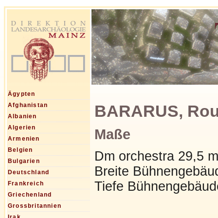
Ägypten
BARARUS, Rougg
Afghanistan
Albanien
Algerien
Maße
Armenien
Belgien
Dm orchestra 29,5 
Bulgarien
Breite Bühnengebäu
Deutschland
Tiefe Bühnengebäud
Frankreich
Griechenland
Grossbritannien
Irak