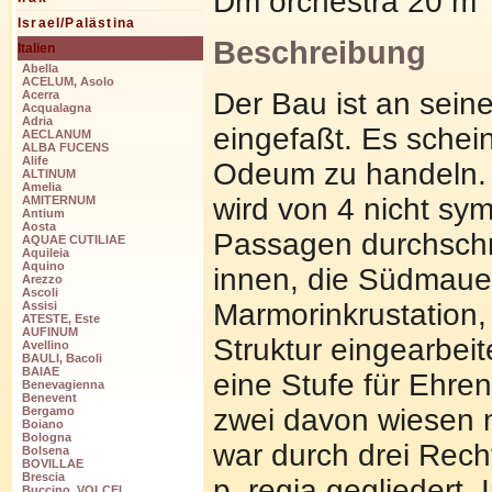
Dm orchestra 20 m
Israel/Palästina
Beschreibung
Italien
Abella
ACELUM, Asolo
Der Bau ist an seine
Acerra
Acqualagna
Adria
eingefaßt. Es schei
AECLANUM
ALBA FUCENS
Alife
Odeum zu handeln. 
ALTINUM
Amelia
wird von 4 nicht sy
AMITERNUM
Antium
Aosta
Passagen durchschni
AQUAE CUTILIAE
Aquileia
Aquino
innen, die Südmaue
Arezzo
Ascoli
Marmorinkrustation,
Assisi
ATESTE, Este
AUFINUM
Struktur eingearbeit
Avellino
BAULI, Bacoli
BAIAE
eine Stufe für Ehren
Benevagienna
Benevent
zwei davon wiesen n
Bergamo
Boiano
Bologna
war durch drei Recht
Bolsena
BOVILLAE
Brescia
p. regia gegliedert. 
Buccino, VOLCEI