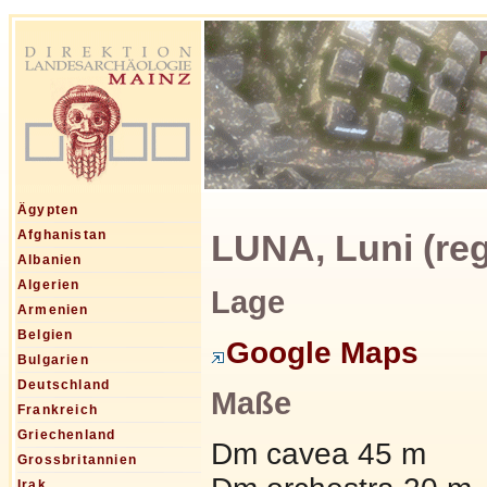
Ägypten
LUNA, Luni (reg
Afghanistan
Albanien
Algerien
Lage
Armenien
Belgien
Google Maps
Bulgarien
Deutschland
Maße
Frankreich
Griechenland
Dm cavea 45 m
Grossbritannien
Irak