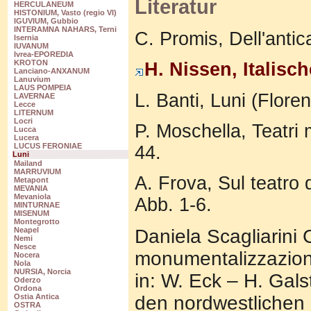
Literatur
HERCULANEUM
HISTONIUM, Vasto (regio VI)
IGUVIUM, Gubbio
INTERAMNA NAHARS, Terni
C. Promis, Dell'antic
Isernia
IUVANUM
Ivrea-EPOREDIA
KROTON
H. Nissen, Italisc
Lanciano-ANXANUM
Lanuvium
LAUS POMPEIA
L. Banti, Luni (Flore
LAVERNAE
Lecce
LITERNUM
Locri
P. Moschella, Teatri 
Lucca
Lucera
LUCUS FERONIAE
44.
Luni
Mailand
MARRUVIUM
A. Frova, Sul teatro d
Metapont
MEVANIA
Mevaniola
Abb. 1-6.
MINTURNAE
MISENUM
Montegrotto
Daniela Scagliarini C
Neapel
Nemi
Nesce
monumentalizzazione 
Nocera
Nola
NURSIA, Norcia
in: W. Eck – H. Galst
Oderzo
Ordona
den nordwestlichen
Ostia Antica
OSTRA