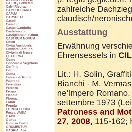
CAERE, Cerveteri
zahlreiche Dachziege
Calvi Risorta
CAMPOCHIARO
CAPUA
claudisch/neronische
CARSULAE
Casoli
Cassino
Castel Gandolfo
Ausstattung
Castelsecco
Castiglione di Paludi
CASTRUM NOVUM
Chieti
Erwähnung verschied
Civita Ansidonia
Cividate Camuno
Ehrensessels in
CIL
Civitella di Nesce
CLATERNA
Como
Concordia Sagittaria
Corfinio
Cori
Lit.: H. Solin, Graffi
Cuma
Fabrica di Roma
Bianchi - M. Vermaser
Falerone
Ferentino
Ferento
ne'Impero Romano, A
Fermo
Fiesole
Florenz
settembre 1973 (Le
Fondi
Formia
Patroness and Moth
FORUM CLODII
Fossa, AVEIA
GABII
27, 2008,
115-162; 
Genua
Gioiosa Ionica
GRUMENTUM
HADRIA, Atri