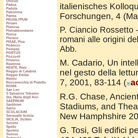
Otricoli
italienisches Kolloqu
Padua
Padula
Palestrina
Forschungen, 4 (Mai
Parma
PAUSILYPUM
Pesaro
Pianosa
P. Ciancio Rossetto –
Pietrabbondante
Penna
romani alle origini d
Pioraco
PISAE, Pisa
Pollenzo
Abb.
Pompeji
PORTUS
Pozzuoli
M. Cadario, Un intel
Priverno
Ravenna
REATE, Rieti
nel gesto della lett
Reggio di Calabria
Reggio Emilia
Rimini
7, 2001, 83-114 (
a
Roccavecchia di Pratella
ROMA
San Leo
S Salvatore Telesino
R.G. Chase, Ancient
Sta. Maria degli Arci
SAEPINUM
Stadiums, and Theat
Sardinien
Sarno
SCOLACIUM
New Hamphshire 20
Serravalle Scrivia
SICILIA, Sizilien
Sorrent
Spello
G. Tosi, Gli edifici 
Spoleto
Suessa
Suessola