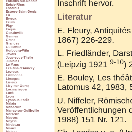
Inschrift hervor.
Entrains-sur-Nohain
Epiais-Rhus
Essarois
Estrées-Saint-Denis
Literatur
Eu
Evreux
Feurs
Fluy
E. Fleury, Antiquit
Fréjus
Genainville
Gennes
1867) 226-229.
Grand
Granges
Guilleville
L. Friedländer, Dar
Horbourg-Wihr
Javols
Jouy-sous-Thelle
9-10
Jublains
(Leipzig 1921
) 
Le Mans
Les-fins-d'Annecy
Levroux
E. Bouley, Les théâ
Lillebonne
Limoges
Lisieux
Latomus 42, 1983, 
Lizy-sur-Ourcq
Locmariaquer
Luxé
Lyon
U. Niffeler, Römisc
Lyons-la-Forêt
Mâlain
Mandeure
Veröffentlichungen 
Marray-sur-Guilleville
Marseille
1988) 151 Nr. 121.
Mauves
Meyzieu
Mirebeau
Meaux
Moingt