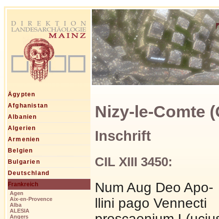
Ägypten
Nizy-le-Comte (
Afghanistan
Albanien
Algerien
Inschrift
Armenien
Belgien
CIL XIII 3450:
Bulgarien
Deutschland
Num Aug Deo Apo-
Frankreich
Agen
llini pago Vennecti
Aix-en-Provence
Alba
ALESIA
proscaenium L(uciu
Angers