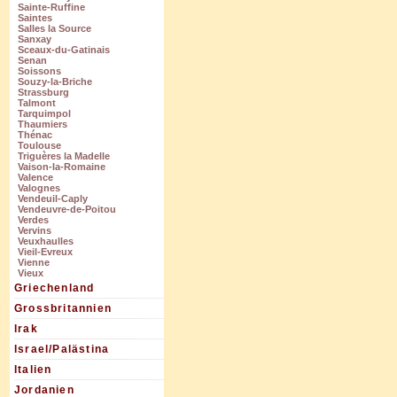
Sainte-Ruffine
Saintes
Salles la Source
Sanxay
Sceaux-du-Gatinais
Senan
Soissons
Souzy-la-Briche
Strassburg
Talmont
Tarquimpol
Thaumiers
Thénac
Toulouse
Triguères la Madelle
Vaison-la-Romaine
Valence
Valognes
Vendeuil-Caply
Vendeuvre-de-Poitou
Verdes
Vervins
Veuxhaulles
Vieil-Evreux
Vienne
Vieux
Griechenland
Grossbritannien
Irak
Israel/Palästina
Italien
Jordanien