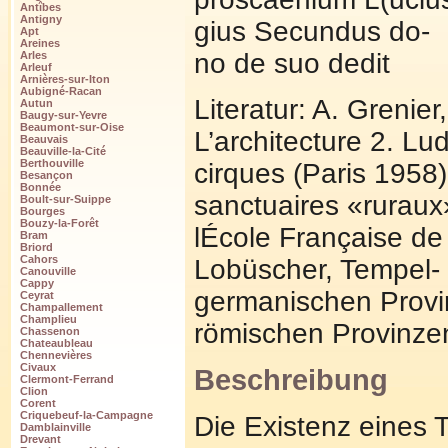
Antîbes
Antigny
gius Secundus do-
Apt
Areines
no de suo dedit
Arles
Arleuf
Arnières-sur-Iton
Aubigné-Racan
Literatur: A. Grenier
Autun
Baugy-sur-Yevre
Beaumont-sur-Oise
L’architecture 2. Lu
Beauvais
Beauville-la-Cité
Berthouville
cirques (Paris 1958
Besançon
Bonnée
sanctuaires «ruraux»
Boult-sur-Suippe
Bourges
Bouzy-la-Forêt
lÉcole Française de
Bram
Briord
Cahors
Lobüscher, Tempel- 
Canouville
Cappy
germanischen Provin
Ceyrat
Champallement
Champlieu
römischen Provinze
Chassenon
Chateaubleau
Chennevières
Civaux
Beschreibung
Clermont-Ferrand
Clion
Corent
Criquebeuf-la-Campagne
Die Existenz eines T
Damblainville
Drevant