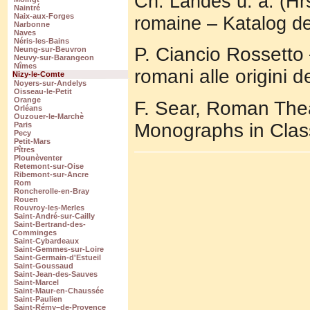
Ch. Landes u. a. (Hr
Naintré
Naix-aux-Forges
romaine – Katalog de
Narbonne
Naves
Néris-les-Bains
P. Ciancio Rossetto –
Neung-sur-Beuvron
Neuvy-sur-Barangeon
Nîmes
romani alle origini 
Nizy-le-Comte
Noyers-sur-Andelys
Oisseau-le-Petit
Orange
F. Sear, Roman Thea
Orléans
Ouzouer-le-Marchè
Monographs in Class
Paris
Pecy
Petit-Mars
Pîtres
Plounèventer
Retemont-sur-Oise
Ribemont-sur-Ancre
Rom
Roncherolle-en-Bray
Rouen
Rouvroy-les-Merles
Saint-André-sur-Cailly
Saint-Bertrand-des-
Comminges
Saint-Cybardeaux
Saint-Gemmes-sur-Loire
Saint-Germain-d'Estueil
Saint-Goussaud
Saint-Jean-des-Sauves
Saint-Marcel
Saint-Maur-en-Chaussée
Saint-Paulien
Saint-Rémy–de-Provence