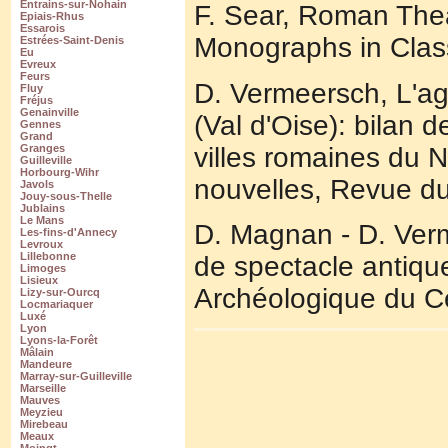
Entrains-sur-Nohain
F. Sear, Roman Thea
Epiais-Rhus
Essarois
Monographs in Class
Estrées-Saint-Denis
Eu
Evreux
Feurs
D. Vermeersch, L'a
Fluy
Fréjus
Genainville
(Val d'Oise): bilan 
Gennes
Grand
villes romaines du 
Granges
Guilleville
Horbourg-Wihr
nouvelles, Revue du
Javols
Jouy-sous-Thelle
Jublains
Le Mans
D. Magnan - D. Verm
Les-fins-d'Annecy
Levroux
Lillebonne
de spectacle antiqu
Limoges
Lisieux
Archéologique du Ce
Lizy-sur-Ourcq
Locmariaquer
Luxé
Lyon
Lyons-la-Forêt
Mâlain
Mandeure
Marray-sur-Guilleville
Marseille
Mauves
Meyzieu
Mirebeau
Meaux