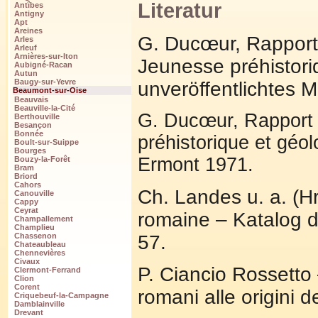
Literatur
Antîbes
Antigny
Apt
Areines
G. Ducœur, Rapport 
Arles
Arleuf
Arnières-sur-Iton
Jeunesse préhistori
Aubigné-Racan
Autun
Baugy-sur-Yevre
unveröffentlichtes 
Beaumont-sur-Oise
Beauvais
Beauville-la-Cité
G. Ducœur, Rapport 
Berthouville
Besançon
Bonnée
préhistorique et géo
Boult-sur-Suippe
Bourges
Ermont 1971.
Bouzy-la-Forêt
Bram
Briord
Cahors
Ch. Landes u. a. (H
Canouville
Cappy
Ceyrat
romaine – Katalog d
Champallement
Champlieu
57.
Chassenon
Chateaubleau
Chennevières
Civaux
P. Ciancio Rossetto –
Clermont-Ferrand
Clion
Corent
romani alle origini 
Criquebeuf-la-Campagne
Damblainville
Drevant