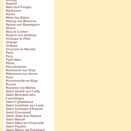
Moingt
Naintré
Naix-aux-Forges
Narbonne
Naves
Néris-les-Bains
Neung-sur-Beuvron
Neuvy-sur-Barangeon
Nîmes
Nizy-le-Comte
Noyers-sur-Andelys
Oisseau-le-Petit
Orange
Orléans
Ouzouer-le-Marchè
Paris
Pecy
Petit-Mars
Pîtres
Plounèventer
Retemont-sur-Oise
Ribemont-sur-Ancre
Rom
Roncherolle-en-Bray
Rouen
Rouvroy-les-Merles
Saint-André-sur-Cailly
Saint-Bertrand-des-
Comminges
Saint-Cybardeaux
Saint-Gemmes-sur-Loire
Saint-Germain-d'Estueil
Saint-Goussaud
Saint-Jean-des-Sauves
Saint-Marcel
Saint-Maur-en-Chaussée
Saint-Paulien
Saint-Rémy–de-Provence