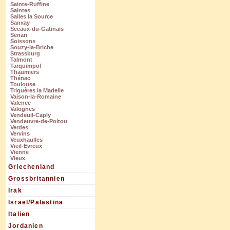
Sainte-Ruffine
Saintes
Salles la Source
Sanxay
Sceaux-du-Gatinais
Senan
Soissons
Souzy-la-Briche
Strassburg
Talmont
Tarquimpol
Thaumiers
Thénac
Toulouse
Triguères la Madelle
Vaison-la-Romaine
Valence
Valognes
Vendeuil-Caply
Vendeuvre-de-Poitou
Verdes
Vervins
Veuxhaulles
Vieil-Evreux
Vienne
Vieux
Griechenland
Grossbritannien
Irak
Israel/Palästina
Italien
Jordanien