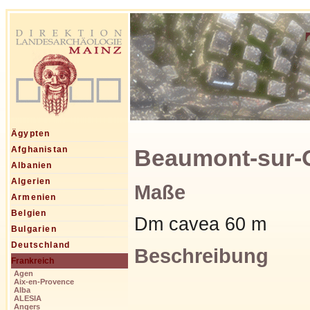
Ägypten
Beaumont-sur-O
Afghanistan
Albanien
Algerien
Maße
Armenien
Belgien
Dm cavea 60 m
Bulgarien
Deutschland
Beschreibung
Frankreich
Agen
Aix-en-Provence
Alba
ALESIA
Angers