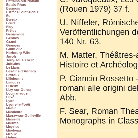
Entrains-sur-Nohain
Epiais-Rhus
(Rouen 1979) 37 f.
Essarois
Estrées-Saint-Denis
Eu
Evreux
U. Niffeler, Römisch
Feurs
Fluy
Veröffentlichungen d
Fréjus
Genainville
Gennes
140 Nr. 63.
Grand
Granges
Guilleville
M. Matter, Théâtres-
Horbourg-Wihr
Javols
Jouy-sous-Thelle
Histoire et Archéolog
Jublains
Le Mans
Les-fins-d'Annecy
Levroux
P. Ciancio Rossetto –
Lillebonne
Limoges
romani alle origini d
Lisieux
Lizy-sur-Ourcq
Locmariaquer
Abb.
Luxé
Lyon
Lyons-la-Forêt
Mâlain
F. Sear, Roman Theat
Mandeure
Marray-sur-Guilleville
Monographs in Class
Marseille
Mauves
Meyzieu
Mirebeau
Meaux
Moingt