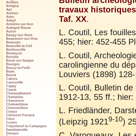
Bulletin archéolog
Antîbes
Antigny
travaux historiques
Apt
Areines
Taf. XX
.
Arles
Arleuf
Arnières-sur-Iton
Aubigné-Racan
L. Coutil, Les fouill
Autun
Baugy-sur-Yevre
Beaumont-sur-Oise
455; hier: 452-455 P
Beauvais
Beauville-la-Cité
Berthouville
L. Coutil, Archeologi
Besançon
Bonnée
Boult-sur-Suippe
carolingienne du dép
Bourges
Bouzy-la-Forêt
Bram
Louviers (1898) 128-
Briord
Cahors
Canouville
L. Coutil, Bulletin d
Cappy
Ceyrat
Champallement
1912-13, 55 ff.; hier
Champlieu
Chassenon
Chateaubleau
L. Friedländer, Dars
Chennevières
Civaux
Clermont-Ferrand
9-10
Clion
(Leipzig 1921
) 2
Corent
Criquebeuf-la-Campagne
Damblainville
C. Varoqueaux, Les é
Drevant