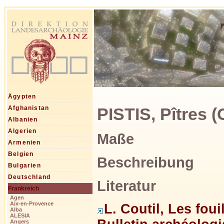
Ägypten
PISTIS, Pîtres 
Afghanistan
Albanien
Algerien
Maße
Armenien
Belgien
Beschreibung
Bulgarien
Deutschland
Literatur
Frankreich
Agen
Aix-en-Provence
L. Coutil, Les foui
Alba
ALESIA
Angers