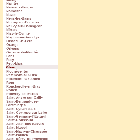
Naintré
Naix-aux-Forges
Narbonne
Naves
Néris-les-Bains
Neung-sur-Beuvron
Neuvy-sur-Barangeon
Nîmes
Nizy-le-Comte
Noyers-sur-Andelys
Oisseau-le-Petit
Orange
Orléans
Ouzouer-le-Marchè
Paris
Pecy
Petit-Mars
Pîtres
Plounèventer
Retemont-sur-Oise
Ribemont-sur-Ancre
Rom
Roncherolle-en-Bray
Rouen
Rouvroy-les-Merles
Saint-André-sur-Cailly
Saint-Bertrand-des-
Comminges
Saint-Cybardeaux
Saint-Gemmes-sur-Loire
Saint-Germain-d'Estueil
Saint-Goussaud
Saint-Jean-des-Sauves
Saint-Marcel
Saint-Maur-en-Chaussée
Saint-Paulien
Saint-Rémy–de-Provence