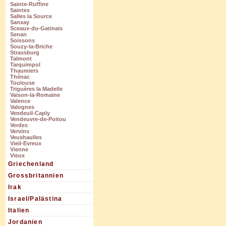
Sainte-Ruffine
Saintes
Salles la Source
Sanxay
Sceaux-du-Gatinais
Senan
Soissons
Souzy-la-Briche
Strassburg
Talmont
Tarquimpol
Thaumiers
Thénac
Toulouse
Triguères la Madelle
Vaison-la-Romaine
Valence
Valognes
Vendeuil-Caply
Vendeuvre-de-Poitou
Verdes
Vervins
Veuxhaulles
Vieil-Evreux
Vienne
Vieux
Griechenland
Grossbritannien
Irak
Israel/Palästina
Italien
Jordanien