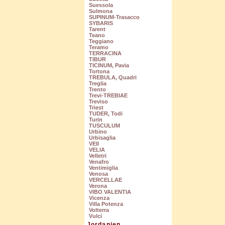
Suessola
Sulmona
SUPINUM-Trasacco
SYBARIS
Tarent
Teano
Teggiano
Teramo
TERRACINA
TIBUR
TICINUM, Pavia
Tortona
TREBULA, Quadri
Treglia
Trento
Trevi-TREBIAE
Treviso
Triest
TUDER, Todi
Turin
TUSCULUM
Urbino
Urbisaglia
VEII
VELIA
Velletri
Venafro
Ventimiglia
Venosa
VERCELLAE
Verona
VIBO VALENTIA
Vicenza
Villa Potenza
Volterra
Vulci
Jordanien