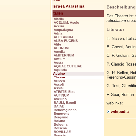
Israel/Palästina
Beschreibung
Italien
Das Theater ist 
Abella
reticulatum
erbau
ACELUM, Asolo
Acerra
Literatur
Acqualagna
Adria
AECLANUM
H. Nissen, Itali
ALBA FUCENS
Alife
E. Grossi, Aqui
ALTINUM
Amelia
C. F. Giuliani, S
AMITERNUM
Antium
Aosta
P. Ciancio Rosset
AQUAE CUTILIAE
Aquileia
G. R. Bellini, No
Aquino
Ferentino-Cassi
Theater
Arezzo
Ascoli
G. Tosi, Gli edif
Assisi
ATESTE, Este
F. Sear, Roman T
AUFINUM
Avellino
weblinks:
BAULI, Bacoli
BAIAE
Benevagienna
wikipedia
Benevent
Bergamo
Boiano
Bologna
Bolsena
BOVILLAE
Brescia