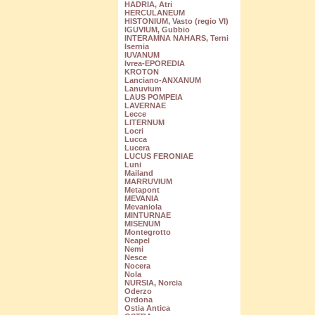
HADRIA, Atri
HERCULANEUM
HISTONIUM, Vasto (regio VI)
IGUVIUM, Gubbio
INTERAMNA NAHARS, Terni
Isernia
IUVANUM
Ivrea-EPOREDIA
KROTON
Lanciano-ANXANUM
Lanuvium
LAUS POMPEIA
LAVERNAE
Lecce
LITERNUM
Locri
Lucca
Lucera
LUCUS FERONIAE
Luni
Mailand
MARRUVIUM
Metapont
MEVANIA
Mevaniola
MINTURNAE
MISENUM
Montegrotto
Neapel
Nemi
Nesce
Nocera
Nola
NURSIA, Norcia
Oderzo
Ordona
Ostia Antica