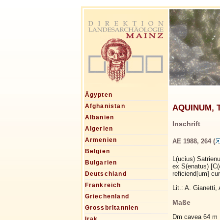
Ägypten
AQUINUM, Th
Afghanistan
Albanien
Inschrift
Algerien
Armenien
AE 1988, 264 (
Belgien
L(ucius) Satrienus
Bulgarien
ex S(enatus) [C(
reficiend[um] cu
Deutschland
Frankreich
Lit.: A. Gianetti
Griechenland
Maße
Grossbritannien
Dm cavea 64 m
Irak