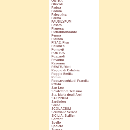
OSTRA
Otricoli
Padua
Padula
Palestrina
Parma
PAUSILYPUM
Pesaro
Pianosa
Pietrabbondante
Penna
Pioraco
PISAE, Pisa
Pollenzo
Pompeji
PORTUS
Pozzuoli
Priverno
Ravenna
REATE, Rieti
Reggio di Calabria
Reggio Emilia
Rimini
Roccavecchia di Pratella
ROMA
San Leo
S Salvatore Telesino
Sta. Maria degli Arci
SAEPINUM
Sardinien
Sarno
SCOLACIUM
Serravalle Scrivia
SICILIA, Sizilien
Sorrent
Spello
Spoleto
Suessa