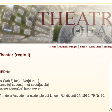
|
|
|
|
Home
Aktualisierungen
Suche
Link-Liste
Bibliog
eater (regio I)
EDH
):
 C(ai) f(ilius) L Vet[tius ---]
onsulto) scaena]m et spect[acula]
ravere idemq(ue) [pob(avere)]
, Atti della Accademia nazionale dei Lincei, Rendiconti 24, 1969, 79 Nr. 30.
Aq