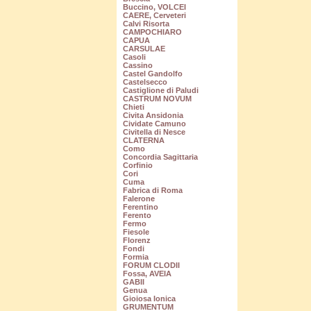
Buccino, VOLCEI
CAERE, Cerveteri
Calvi Risorta
CAMPOCHIARO
CAPUA
CARSULAE
Casoli
Cassino
Castel Gandolfo
Castelsecco
Castiglione di Paludi
CASTRUM NOVUM
Chieti
Civita Ansidonia
Cividate Camuno
Civitella di Nesce
CLATERNA
Como
Concordia Sagittaria
Corfinio
Cori
Cuma
Fabrica di Roma
Falerone
Ferentino
Ferento
Fermo
Fiesole
Florenz
Fondi
Formia
FORUM CLODII
Fossa, AVEIA
GABII
Genua
Gioiosa Ionica
GRUMENTUM