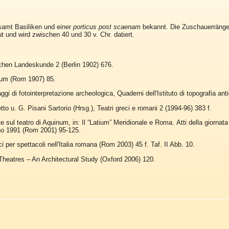
samt Basiliken und einer
porticus post scaenam
bekannt. Die Zuschauerränge
t und wird zwischen 40 und 30 v. Chr. datiert.
schen Landeskunde 2 (Berlin 1902) 676.
num (Rom 1907) 85.
aggi di fotointerpretazione archeologica, Quaderni dell'Istituto di topografia an
to u. G. Pisani Sartorio (Hrsg.), Teatri greci e romani 2 (1994-96) 383 f.
te sul teatro di Aquinum, in: Il “Latium” Meridionale e Roma. Atti della giornata
no 1991 (Rom 2001) 95-125.
ici per spettacoli nell'Italia romana (Rom 2003) 45 f. Taf. II Abb. 10.
heatres – An Architectural Study (Oxford 2006) 120.