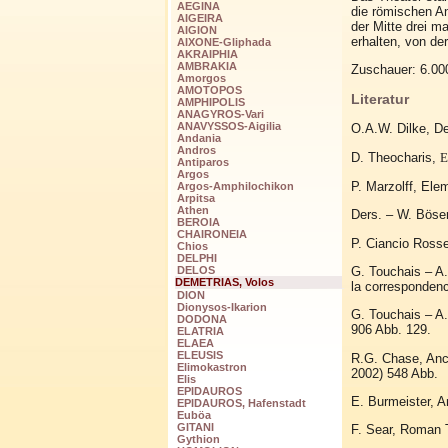
AEGINA
die römischen A
AIGEIRA
der Mitte drei 
AIGION
erhalten, von der
AIXONE-Gliphada
AKRAIPHIA
AMBRAKIA
Zuschauer: 6.00
Amorgos
AMOTOPOS
Literatur
AMPHIPOLIS
ANAGYROS-Vari
ANAVYSSOS-Aigilia
O.A.W. Dilke, De
Andania
Andros
D. Theocharis,
E
Antiparos
Argos
P. Marzolff, Ele
Argos-Amphilochikon
Arpitsa
Athen
Ders. – W. Böser
BEROIA
CHAIRONEIA
P. Ciancio Rosset
Chios
DELPHI
G. Touchais – A.
DELOS
DEMETRIAS, Volos
la correspondenc
DION
Dionysos-Ikarion
G. Touchais – A.
DODONA
906 Abb. 129.
ELATRIA
ELAEA
ELEUSIS
R.G. Chase, Anc
Elimokastron
2002) 548 Abb.
Elis
EPIDAUROS
E. Burmeister, A
EPIDAUROS, Hafenstadt
Euböa
GITANI
F. Sear, Roman T
Gythion