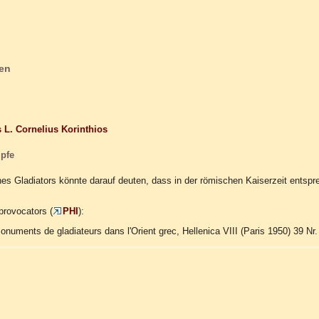
en
 L. Cornelius Korinthios
pfe
es Gladiators könnte darauf deuten, dass in der römischen Kaiserzeit ents
provocators (
PHI
):
Monuments de gladiateurs dans l'Orient grec, Hellenica VIII (Paris 1950) 39 Nr