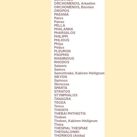
ORCHOMENOS, Arkadien
ORCHOMENOS, Böotien
OROPOS
PAEANIA
Paros
Patras
PELLA
PHALANNA
PHARSALOS
PHILIPPI
PHLIOUS
Phlya
Piräus
PLEURON
PSOPHIS
RHAMNOUS
RHODOS
Salamis
Samos
Samothrake, Kabiren-Heiligtum
SIKYON
Siphnos
Skotussa
SPARTA
STRATOS
STYMPHALOS
TANAGRA
TEGEA
Tenos
THASOS
THEBAI PHTHIOTIS
Theben
Theben, Kabiren-Heiligtum
Thera
THESPIAI, THESPIAE
THESSALONIKI
THORIKOS (Attika)