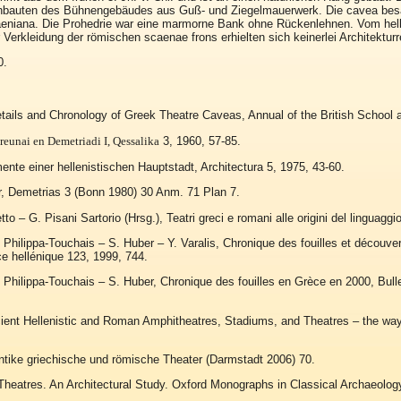
nbauten des Bühnengebäudes aus Guß- und Ziegelmauerwerk. Die cavea besaß 
maeniana. Die Prohedrie war eine marmorne Bank ohne Rückenlehnen. Vom hel
 Verkleidung der römischen scaenae frons erhielten sich keinerlei Architekturr
0.
tails and Chronology of Greek Theatre Caveas, Annual of the British School a
reunai en Demetriadi I, Qessalika
3, 1960, 57-85.
mente einer hellenistischen Hauptstadt, Architectura 5, 1975, 43-60.
, Demetrias 3 (Bonn 1980) 30 Anm. 71 Plan 7.
to – G. Pisani Sartorio (Hrsg.), Teatri greci e romani alle origini del linguagg
 Philippa-Touchais – S. Huber – Y. Varalis, Chronique des fouilles et découve
e hellénique 123, 1999, 744.
 Philippa-Touchais – S. Huber, Chronique des fouilles en Grèce en 2000, Bull
ient Hellenistic and Roman Amphitheatres, Stadiums, and Theatres – the wa
ntike griechische und römische Theater (Darmstadt 2006) 70.
heatres. An Architectural Study. Oxford Monographs in Classical Archaeolog