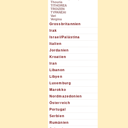
Thouria
TITHOREA
TROIZEN
TYPANEAI
Vari
Vergina
Grossbritannien
Irak
Israel/Palästina
Italien
Jordanien
Kroatien
Iran
Libanon
Libyen
Luxemburg
Marokko
Nordmazedonien
Österreich
Portugal
Serbien
Rumänien