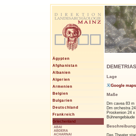
Ägypten
DEMETRIAS, 
Afghanistan
Albanien
Lage
Algerien
Google maps
Armenien
Belgien
Maße
Bulgarien
Dm cavea 83 m
Deutschland
Dm orchestra 24
Proskenion 24 x
Frankreich
Bühnengebäude 
Griechenland
Beschreibung
ABAI
ABDERA
ACHARNAI
Das Theater sta