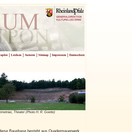
|
|
|
|
|
raphie
Lexikon
Autoren
Sitemap
Impressum
Datenschutz
metrias, Theater (Photo H. R. Goette)
. Diese Bauphase besteht aus Quadermauerwerk,