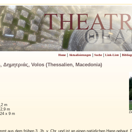
|
|
|
|
Home
Aktualisierungen
Suche
Link-Liste
Bibliog
Δημητριάς, Volos (Thessalien, Macedonia)
,2 m
 2,9 m
De
24 x 9 m
mmt aus dem frühen 3. Jh. v. Chr. und ist an einen natürlichen Hang gebaut