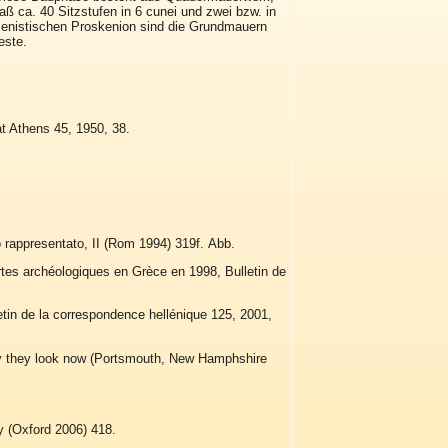
ca. 40 Sitzstufen in 6 cunei und zwei bzw. in
lenistischen Proskenion sind die Grundmauern
este.
t Athens 45, 1950, 38.
io rappresentato, II (Rom 1994) 319f.
Abb.
rtes archéologiques en Grèce en 1998, Bulletin de
etin de la correspondence hellénique 125, 2001,
y they look now (Portsmouth, New Hamphshire
y (Oxford 2006) 418.