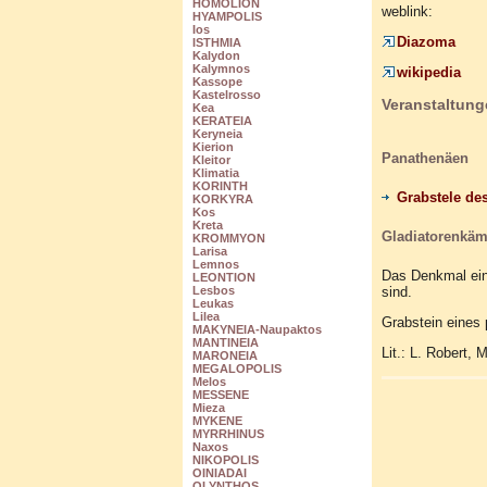
HOMOLION
weblink:
HYAMPOLIS
Ios
Diazoma
ISTHMIA
Kalydon
Kalymnos
wikipedia
Kassope
Kastelrosso
Veranstaltung
Kea
KERATEIA
Keryneia
Kierion
Panathenäen
Kleitor
Klimatia
KORINTH
Grabstele des
KORKYRA
Kos
Kreta
Gladiatorenkäm
KROMMYON
Larisa
Lemnos
Das Denkmal ein
LEONTION
sind.
Lesbos
Leukas
Lilea
Grabstein eines 
MAKYNEIA-Naupaktos
MANTINEIA
Lit.: L. Robert, 
MARONEIA
MEGALOPOLIS
Melos
MESSENE
Mieza
MYKENE
MYRRHINUS
Naxos
NIKOPOLIS
OINIADAI
OLYNTHOS