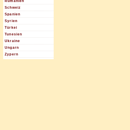
Rumänien
Schweiz
Spanien
Syrien
Türkei
Tunesien
Ukraine
Ungarn
Zypern