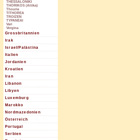
THESSALONIKI
THORIKOS (Attika)
Thouria
TITHOREA
TROIZEN
TYPANEAI
Vari
Vergina
Grossbritannien
Irak
Israel/Palästina
Italien
Jordanien
Kroatien
Iran
Libanon
Libyen
Luxemburg
Marokko
Nordmazedonien
Österreich
Portugal
Serbien