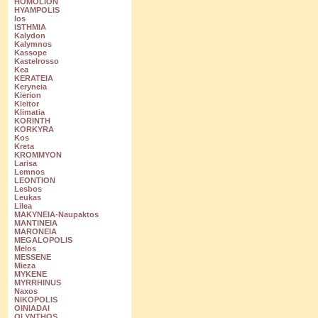
HOMOLION
HYAMPOLIS
Ios
ISTHMIA
Kalydon
Kalymnos
Kassope
Kastelrosso
Kea
KERATEIA
Keryneia
Kierion
Kleitor
Klimatia
KORINTH
KORKYRA
Kos
Kreta
KROMMYON
Larisa
Lemnos
LEONTION
Lesbos
Leukas
Lilea
MAKYNEIA-Naupaktos
MANTINEIA
MARONEIA
MEGALOPOLIS
Melos
MESSENE
Mieza
MYKENE
MYRRHINUS
Naxos
NIKOPOLIS
OINIADAI
OLYNTHOS