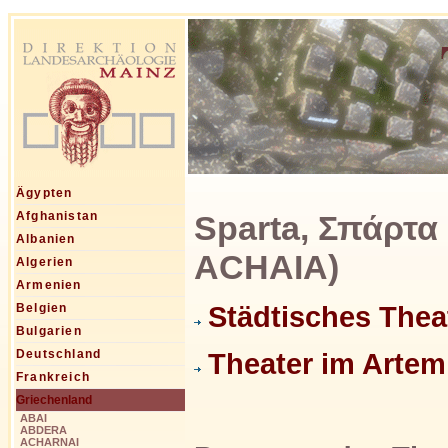
Ägypten
Sparta, Σπάρτα
Afghanistan
Albanien
ACHAIA)
Algerien
Armenien
Städtisches Thea
Belgien
Bulgarien
Deutschland
Theater im Artem
Frankreich
Griechenland
ABAI
ABDERA
ACHARNAI