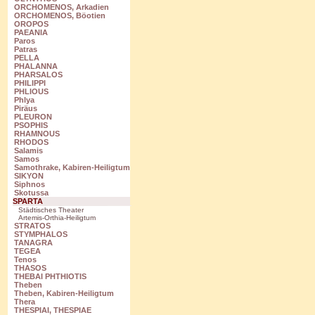
ORCHOMENOS, Arkadien
ORCHOMENOS, Böotien
OROPOS
PAEANIA
Paros
Patras
PELLA
PHALANNA
PHARSALOS
PHILIPPI
PHLIOUS
Phlya
Piräus
PLEURON
PSOPHIS
RHAMNOUS
RHODOS
Salamis
Samos
Samothrake, Kabiren-Heiligtum
SIKYON
Siphnos
Skotussa
SPARTA
Städtisches Theater
Artemis-Orthia-Heiligtum
STRATOS
STYMPHALOS
TANAGRA
TEGEA
Tenos
THASOS
THEBAI PHTHIOTIS
Theben
Theben, Kabiren-Heiligtum
Thera
THESPIAI, THESPIAE