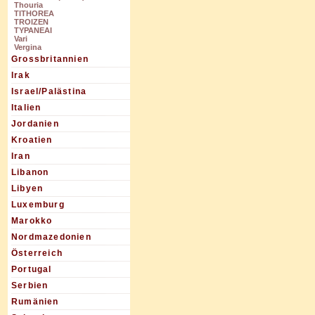
Thouria
TITHOREA
TROIZEN
TYPANEAI
Vari
Vergina
Grossbritannien
Irak
Israel/Palästina
Italien
Jordanien
Kroatien
Iran
Libanon
Libyen
Luxemburg
Marokko
Nordmazedonien
Österreich
Portugal
Serbien
Rumänien