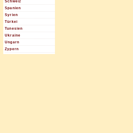
Schweiz
Spanien
Syrien
Türkei
Tunesien
Ukraine
Ungarn
Zypern