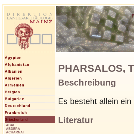
Ägypten
PHARSALOS, Th
Afghanistan
Albanien
Algerien
Beschreibung
Armenien
Belgien
Es besteht allein ei
Bulgarien
Deutschland
Frankreich
Literatur
Griechenland
ABAI
ABDERA
ACHARNAI