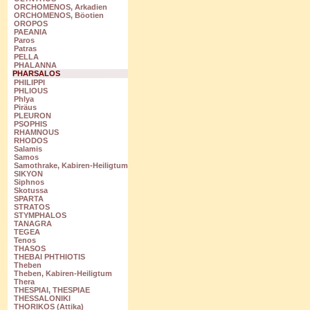
ORCHOMENOS, Arkadien
ORCHOMENOS, Böotien
OROPOS
PAEANIA
Paros
Patras
PELLA
PHALANNA
PHARSALOS
PHILIPPI
PHLIOUS
Phlya
Piräus
PLEURON
PSOPHIS
RHAMNOUS
RHODOS
Salamis
Samos
Samothrake, Kabiren-Heiligtum
SIKYON
Siphnos
Skotussa
SPARTA
STRATOS
STYMPHALOS
TANAGRA
TEGEA
Tenos
THASOS
THEBAI PHTHIOTIS
Theben
Theben, Kabiren-Heiligtum
Thera
THESPIAI, THESPIAE
THESSALONIKI
THORIKOS (Attika)