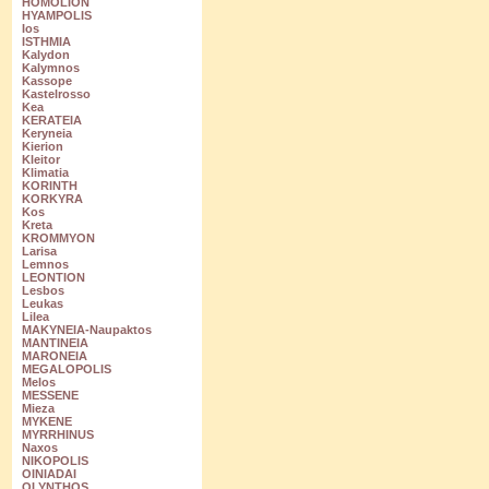
HOMOLION
HYAMPOLIS
Ios
ISTHMIA
Kalydon
Kalymnos
Kassope
Kastelrosso
Kea
KERATEIA
Keryneia
Kierion
Kleitor
Klimatia
KORINTH
KORKYRA
Kos
Kreta
KROMMYON
Larisa
Lemnos
LEONTION
Lesbos
Leukas
Lilea
MAKYNEIA-Naupaktos
MANTINEIA
MARONEIA
MEGALOPOLIS
Melos
MESSENE
Mieza
MYKENE
MYRRHINUS
Naxos
NIKOPOLIS
OINIADAI
OLYNTHOS