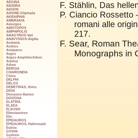
AEGINA
F. Stählin, Das helle
AIGEIRA
AIGION
P. Ciancio Rossetto –
AIXONE-Gliphada
AKRAIPHIA
AMBRAKIA
romani alle origi
Amorgos
AMOTOPOS
217.
AMPHIPOLIS
ANAGYROS-Vari
ANAVYSSOS-Aigilia
F. Sear, Roman Thea
Andania
Andros
Antiparos
Monographs in C
Argos
Argos-Amphilochikon
Arpitsa
Athen
BEROIA
CHAIRONEIA
Chios
DELPHI
DELOS
DEMETRIAS, Volos
DION
Dionysos-Ikarion
DODONA
ELATRIA
ELAEA
ELEUSIS
Elimokastron
Elis
EPIDAUROS
EPIDAUROS, Hafenstadt
Euböa
GITANI
Gythion