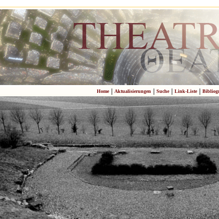
|
|
|
|
Home
Aktualisierungen
Suche
Link-Liste
Bibliog