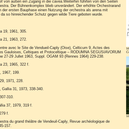
ief von außen ein Zugang in die cavea.Weiterhin führten von den Seiten
estra. Der Bühnenkomplex blieb unverändert. Der erhöhte Orchestrarand
 in der ersten Bauphase einen Nutzung der orchestra als arena mit
 da so hinreichender Schutz gegen wilde Tiere geboten wurde.
ia 19, 1961, 305.
ia 21, 1963, 272.
ntre avec le Site de Vendueil-Caply (Oise), Celticum 9, Actes des
Ve
des Gauloises, Celtiques et Protoceltique – RODUMNA SEGUSIAVORUM
C
 27-29 Jullet 1963, Suppl. OGAM 93 (Rennes 1964) 229-238.
ia 23, 1965, 322 f.
5, 1967, 199.
 29, 1971, 228.
 Gallia 31, 1973, 338-340.
307-310.
lia 37, 1979, 319 f.
279 f.
Ve
hestra du grand théâtre de Vendeuil-Caply, Revue archéologique de
45-157.