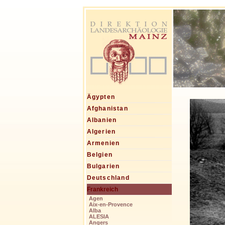
Ägypten
Afghanistan
Albanien
Algerien
Armenien
Belgien
Bulgarien
Deutschland
Frankreich
Agen
Aix-en-Provence
Alba
ALESIA
Angers