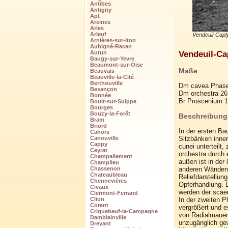
Antîbes
Antigny
Apt
Areines
Arles
Arleuf
Vendeuil-Caply
Arnières-sur-Iton
Aubigné-Racan
Vendeuil-Ca
Autun
Baugy-sur-Yevre
Beaumont-sur-Oise
Maße
Beauvais
Beauville-la-Cité
Berthouville
Dm cavea Phase 
Besançon
Dm orchestra 26
Bonnée
Br Proscenium 
Boult-sur-Suippe
Bourges
Bouzy-la-Forêt
Beschreibung
Bram
Briord
In der ersten Ba
Cahors
Sitzbänken inner
Canouville
Cappy
cunei unterteilt
Ceyrat
orchestra durch 
Champallement
außen ist in der
Champlieu
anderen Wänden. 
Chassenon
Chateaubleau
Reliefdarstellun
Chennevières
Opferhandlung. D
Civaux
werden der scae
Clermont-Ferrand
In der zweiten P
Clion
Corent
vergrößert und e
Criquebeuf-la-Campagne
von Radialmauern
Damblainville
unzugänglich gew
Drevant