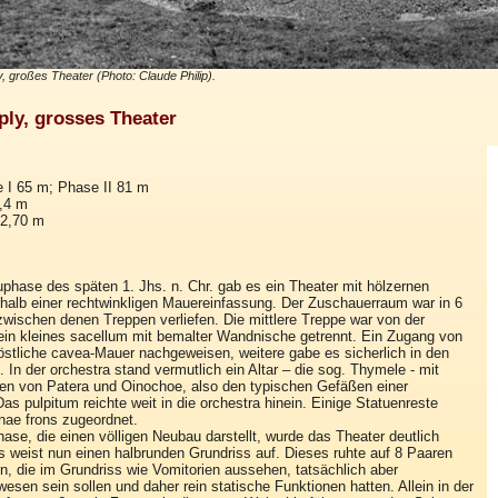
, großes Theater (Photo: Claude Philip).
ply, grosses Theater
I 65 m; Phase II 81 m
,4 m
12,70 m
uphase des späten 1. Jhs. n. Chr. gab es ein Theater mit hölzernen
halb einer rechtwinkligen Mauereinfassung. Der Zuschauerraum war in 6
, zwischen denen Treppen verliefen. Die mittlere Treppe war von der
ein kleines sacellum mit bemalter Wandnische getrennt. Ein Zugang von
 östliche cavea-Mauer nachgeweisen, weitere gabe es sicherlich in den
In der orchestra stand vermutlich ein Altar – die sog. Thymele - mit
gen von Patera und Oinochoe, also den typischen Gefäßen einer
as pulpitum reichte weit in die orchestra hinein. Einige Statuenreste
nae frons zugeordnet.
hase, die einen völligen Neubau darstellt, wurde das Theater deutlich
s weist nun einen halbrunden Grundriss auf. Dieses ruhte auf 8 Paaren
, die im Grundriss wie Vomitorien aussehen, tatsächlich aber
esen sein sollen und daher rein statische Funktionen hatten. Allein in der