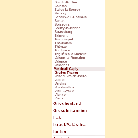
Sainte-Ruffine
Saintes
Salles la Source
Sanxay
Sceaux-du-Gatinais
Senan
Soissons
Souzy-la-Briche
Strassburg
Talmont
Tarquimpol
Thaumiers
Thénac
Toulouse
Triguères la Madelle
Vaison-la-Romaine
Valence
Valognes
Vendeuil-Caply
Großes Theater
Vendeuvre-de-Poitou
Verdes
Vervins
Veuxhaulles
Vieil-Evreux
Vienne
Vieux
Griechenland
Grossbritannien
Irak
Israel/Palästina
Italien