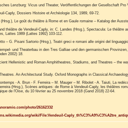
isches Lenzburg: Vicus und Theater, Veröffentlichungen der Gesellschaft Pro 
uil-Caply, Dossiers Histoire et Archéologie 134, 1989, 69-72.
 (Hrsg.), Le goût du théâtre à Rome et en Gaule romaine – Katalog der Ausst
and théâtre de Vendeuil-Caply, in: C. Landes (Hrsg.), Spectacula: Le théâtre 
es, Lattes 1989 (Lattes 1992) 103-112.
to – G. Pisani Sartorio (Hrsg.), Teatri greci e romani alle origini del linguag
empel- und Theaterbau in den Tres Galliae und den germanischen Provinzen, 
hden 2002) 18.
cient Hellenistic and Roman Amphitheatres, Stadiums, and Theatres – the w
heatres. An Architectural Study. Oxford Monographs in Classical Archaeolog
Bontemps - A. Brun - F. Ferreira – M. Mauger – M. Ribolet - A. Taiuti, La redéc
erreira (Hrsg.), Scènes antiques: de Rome à Vendeuil-Caply, les théâtres roma
que de l'Oise, du 10 février au 25 novembre 2018 (Gand 2018) 22-64.
anoramio.com/photo/26162332
ns.wikimedia.org/wiki/File:Vendeuil-Caply_th%C3%A9%C3%A2tre_antiq