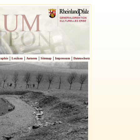
|
|
|
|
|
raphie
Lexikon
Autoren
Sitemap
Impressum
Datenschutz