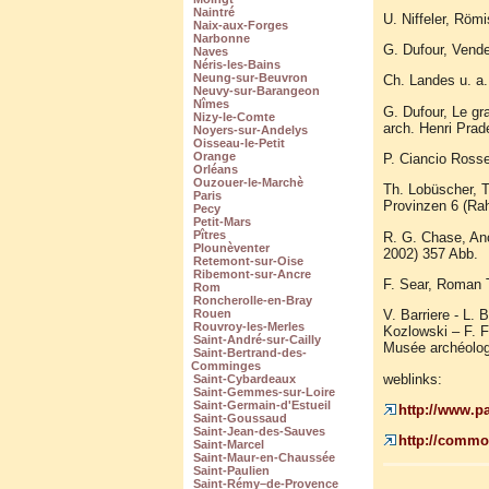
Naintré
U. Niffeler, Röm
Naix-aux-Forges
Narbonne
G. Dufour, Vende
Naves
Néris-les-Bains
Neung-sur-Beuvron
Ch. Landes u. a.
Neuvy-sur-Barangeon
Nîmes
G. Dufour, Le gr
Nizy-le-Comte
arch. Henri Prad
Noyers-sur-Andelys
Oisseau-le-Petit
Orange
P. Ciancio Rosset
Orléans
Ouzouer-le-Marchè
Th. Lobüscher, T
Paris
Provinzen 6 (Ra
Pecy
Petit-Mars
Pîtres
R. G. Chase, An
Plounèventer
2002) 357 Abb.
Retemont-sur-Oise
Ribemont-sur-Ancre
F. Sear, Roman T
Rom
Roncherolle-en-Bray
V. Barriere - L. 
Rouen
Rouvroy-les-Merles
Kozlowski – F. F
Saint-André-sur-Cailly
Musée archéologi
Saint-Bertrand-des-
Comminges
weblinks:
Saint-Cybardeaux
Saint-Gemmes-sur-Loire
Saint-Germain-d'Estueil
http://www.p
Saint-Goussaud
Saint-Jean-des-Sauves
http://commo
Saint-Marcel
Saint-Maur-en-Chaussée
Saint-Paulien
Saint-Rémy–de-Provence