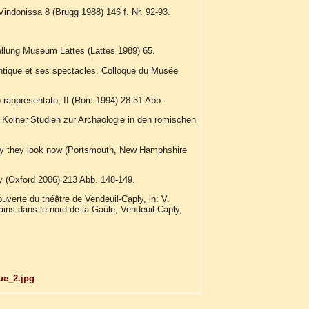
Vindonissa 8 (Brugg 1988) 146 f. Nr. 92-93.
ellung Museum Lattes (Lattes 1989) 65.
antique et ses spectacles. Colloque du Musée
gio rappresentato, II (Rom 1994) 28-31 Abb.
Kölner Studien zur Archäologie in den römischen
ay they look now (Portsmouth, New Hamphshire
y (Oxford 2006) 213 Abb. 148-149.
ouverte du théâtre de Vendeuil-Caply, in: V.
ins dans le nord de la Gaule, Vendeuil-Caply,
ue_2.jpg