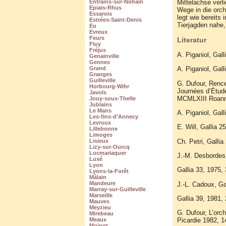
Mittelachse verl
Entrains-sur-Nohain
Epiais-Rhus
Wege in die orch
Essarois
legt wie bereits
Estrées-Saint-Denis
Tierjagden nahe,
Eu
Evreux
Feurs
Literatur
Fluy
Fréjus
A. Piganiol, Gall
Genainville
Gennes
A. Piganiol, Gall
Grand
Granges
Guilleville
G. Dufour, Rence
Horbourg-Wihr
Journées d’Étu
Javols
MCMLXIII Roanne
Jouy-sous-Thelle
Jublains
Le Mans
A. Piganiol, Gall
Les-fins-d'Annecy
Levroux
E. Will, Gallia 2
Lillebonne
Limoges
Ch. Petri, Gallia
Lisieux
Lizy-sur-Ourcq
Locmariaquer
J.-M. Desbordes,
Luxé
Lyon
Gallia 33, 1975,
Lyons-la-Forêt
Mâlain
Mandeure
J.-L. Cadoux, Gal
Marray-sur-Guilleville
Marseille
Gallia 39, 1981, 
Mauves
Meyzieu
G. Dufour, L’orc
Mirebeau
Picardie 1982, 1
Meaux
Moingt