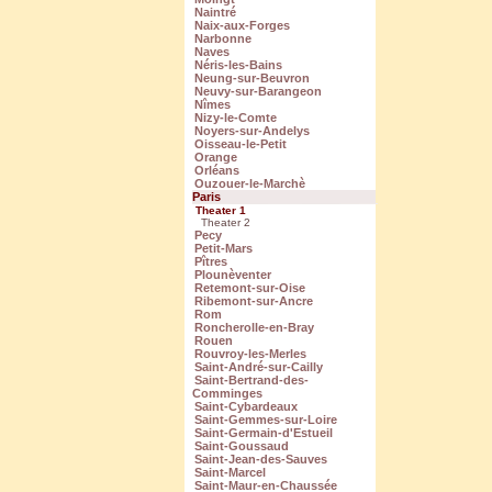
Naintré
Naix-aux-Forges
Narbonne
Naves
Néris-les-Bains
Neung-sur-Beuvron
Neuvy-sur-Barangeon
Nîmes
Nizy-le-Comte
Noyers-sur-Andelys
Oisseau-le-Petit
Orange
Orléans
Ouzouer-le-Marchè
Paris
Theater 1
Theater 2
Pecy
Petit-Mars
Pîtres
Plounèventer
Retemont-sur-Oise
Ribemont-sur-Ancre
Rom
Roncherolle-en-Bray
Rouen
Rouvroy-les-Merles
Saint-André-sur-Cailly
Saint-Bertrand-des-
Comminges
Saint-Cybardeaux
Saint-Gemmes-sur-Loire
Saint-Germain-d'Estueil
Saint-Goussaud
Saint-Jean-des-Sauves
Saint-Marcel
Saint-Maur-en-Chaussée