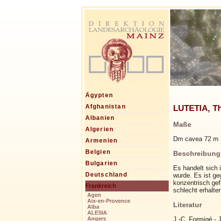
Ägypten
LUTETIA, Th
Afghanistan
Albanien
Maße
Algerien
Dm cavea 72 m
Armenien
Belgien
Beschreibung
Bulgarien
Es handelt sich
Deutschland
wurde. Es ist g
konzentrisch gef
Frankreich
schlecht erhalte
Agen
Aix-en-Provence
Literatur
Alba
ALESIA
J.-C. Formigé - 
Angers