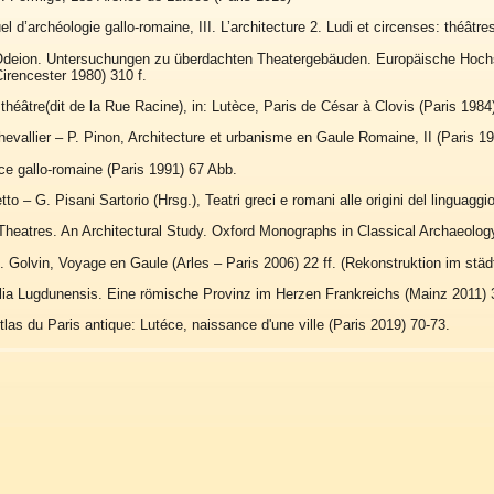
l d’archéologie gallo-romaine, III. L’architecture 2. Ludi et circenses: théâtre
Odeion. Untersuchungen zu überdachten Theatergebäuden. Europäische Hochs
Cirencester 1980) 310 f.
 théâtre(dit de la Rue Racine), in: Lutèce, Paris de César à Clovis (Paris 1984
evallier – P. Pinon, Architecture et urbanisme en Gaule Romaine, II (Paris 19
ce gallo-romaine (Paris 1991) 67 Abb.
to – G. Pisani Sartorio (Hrsg.), Teatri greci e romani alle origini del linguag
heatres. An Architectural Study. Oxford Monographs in Classical Archaeolog
. Golvin, Voyage en Gaule (Arles – Paris 2006) 22 ff. (Rekonstruktion im stä
llia Lugdunensis. Eine römische Provinz im Herzen Frankreichs (Mainz 2011) 
tlas du Paris antique: Lutéce, naissance d'une ville (Paris 2019) 70-73.