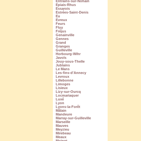
Entrains-sur-Nohain
Epiais-Rhus
Essarois
Estrées-Saint-Denis
Eu
Evreux
Feurs
Fluy
Fréjus
Genainville
Gennes
Grand
Granges
Guilleville
Horbourg-Wihr
Javols
Jouy-sous-Thelle
Jublains
Le Mans
Les-fins-d'Annecy
Levroux
Lillebonne
Limoges
Lisieux
Lizy-sur-Ourcq
Locmariaquer
Luxé
Lyon
Lyons-la-Forêt
Mâlain
Mandeure
Marray-sur-Guilleville
Marseille
Mauves
Meyzieu
Mirebeau
Meaux
Moingt