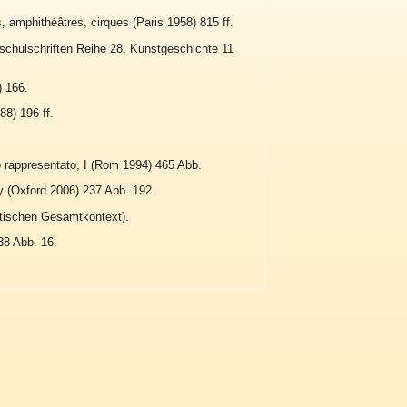
s, amphithéâtres, cirques (Paris 1958) 815 ff.
chulschriften Reihe 28, Kunstgeschichte 11
) 166.
88) 196 ff.
gio rappresentato, I (Rom 1994) 465 Abb.
y (Oxford 2006) 237 Abb. 192.
dtischen Gesamtkontext).
38 Abb. 16.