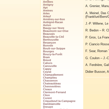
Antîbes
Antigny
A. Grenier, Manue
Apt
Areines
A. Meinel, Das 
Arles
(Frankfurt/Bern/
Arleuf
Arnières-sur-Iton
Aubigné-Racan
J.-P. Willene, Le
Autun
Baugy-sur-Yevre
R. Bedon – R. Ch
Beaumont-sur-Oise
Beauvais
Beauville-la-Cité
P. Gros, La Fran
Berthouville
Besançon
P. Ciancio Rosset
Bonnée
Boult-sur-Suippe
F. Sear, Roman T
Bourges
Bouzy-la-Forêt
Bram
G. Coulon – J.-C
Briord
Cahors
A. Ferdrière, Ga
Canouville
Cappy
Didier Busson, A
Ceyrat
Champallement
Champlieu
Chassenon
Chateaubleau
Chennevières
Civaux
Clermont-Ferrand
Clion
Corent
Criquebeuf-la-Campagne
Damblainville
Drevant