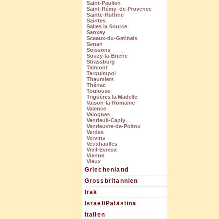
Saint-Paulien
Saint-Rémy–de-Provence
Sainte-Ruffine
Saintes
Salles la Source
Sanxay
Sceaux-du-Gatinais
Senan
Soissons
Souzy-la-Briche
Strassburg
Talmont
Tarquimpol
Thaumiers
Thénac
Toulouse
Triguères la Madelle
Vaison-la-Romaine
Valence
Valognes
Vendeuil-Caply
Vendeuvre-de-Poitou
Verdes
Vervins
Veuxhaulles
Vieil-Evreux
Vienne
Vieux
Griechenland
Grossbritannien
Irak
Israel/Palästina
Italien