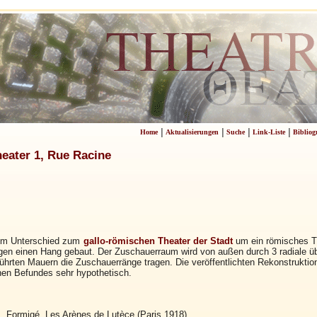
|
|
|
|
Home
Aktualisierungen
Suche
Link-Liste
Bibliog
eater 1, Rue Racine
 im Unterschied zum
gallo-römischen Theater der Stadt
um ein römisches Th
egen einen Hang gebaut. Der Zuschauerraum wird von außen durch 3 radiale 
ührten Mauern die Zuschauerränge tragen. Die veröffentlichten Rekonstrukt
nen Befundes sehr hypothetisch.
J. Formigé, Les Arènes de Lutèce (Paris 1918)