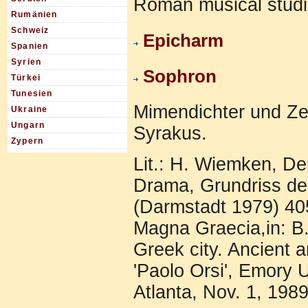
Roman musical studi
Rumänien
Schweiz
Epicharm
Spanien
Syrien
Sophron
Türkei
Tunesien
Mimendichter und Zei
Ukraine
Ungarn
Syrakus.
Zypern
Lit.: H. Wiemken, De
Drama, Grundriss de
(Darmstadt 1979) 405
Magna Graecia,in: B.
Greek city. Ancient 
'Paolo Orsi', Emory 
Atlanta, Nov. 1, 198