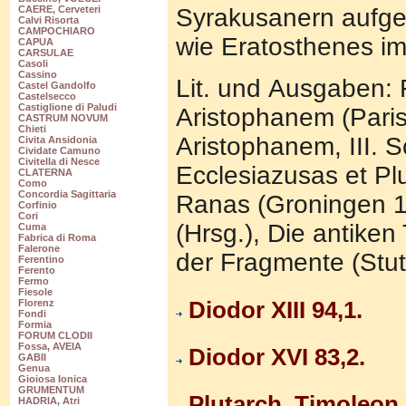
CAERE, Cerveteri
Syrakusanern aufge
Calvi Risorta
CAMPOCHIARO
wie Eratosthenes im
CAPUA
CARSULAE
Casoli
Cassino
Lit. und Ausgaben: 
Castel Gandolfo
Castelsecco
Castiglione di Paludi
Aristophanem (Paris
CASTRUM NOVUM
Chieti
Aristophanem, III. 
Civita Ansidonia
Cividate Camuno
Civitella di Nesce
Ecclesiazusas et Plu
CLATERNA
Como
Concordia Sagittaria
Ranas (Groningen 1
Corfinio
Cori
(Hrsg.), D
ie antiken
Cuma
Fabrica di Roma
Falerone
der Fragmente (Stut
Ferentino
Ferento
Fermo
Fiesole
Diodor XIII 94,1.
Florenz
Fondi
Formia
FORUM CLODII
Fossa, AVEIA
Diodor XVI 83,2.
GABII
Genua
Gioiosa Ionica
GRUMENTUM
Plutarch, Timoleon 
HADRIA, Atri