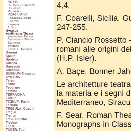
HENNA
4,4.
HERAKLEIA MINOA
HIPPANA
Monte Iato
MORGANTINA
F. Coarelli, Sicilia.
Palazzolo Acreide
Palermo
Segesta
247-255.
Solunt
Syrakus
rectilineares Theater
griechisches Theater
P. Ciancio Rossetto –
Gymnasiums-Theater
Taormina
Tyndaris
romani alle origini d
ZANKLE, Messina
Sorrent
(H.P. Isler).
Spello
Spoleto
Suessa
Suessola
A. Baçe, Bonner Jahr
Sulmona
SUPINUM-Trasacco
SYBARIS
Tarent
Le architetture teatra
Teano
Teggiano
la materia e i segni de
Teramo
TERRACINA
TIBUR
Mediterraneo, Sirac
TICINUM, Pavia
Tortona
TREBULA, Quadri
Treglia
F. Sear, Roman Theat
Trento
Trevi-TREBIAE
Monographs in Class
Treviso
Triest
TUDER, Todi