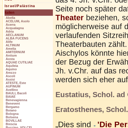
Israel/Palästina
Seite noch später da
Italien
Theater
beziehen, s
Abella
ACELUM, Asolo
möglicherweise auf d
Acerra
Acqualagna
Adria
verlaufenden Sitzrei
AECLANUM
ALBA FUCENS
Theaterbauten zählt.
Alife
ALTINUM
Amelia
Aischylos könnte hie
AMITERNUM
Antium
Aosta
der Bezug der Erwäh
AQUAE CUTILIAE
Aquileia
Jh. v.Chr. auf das re
Aquino
Arezzo
Ascoli
werden sich eher auf
Assisi
ATESTE, Este
AUFINUM
Avellino
Eustatius, Schol. ad
BAULI, Bacoli
BAIAE
Benevagienna
Benevent
Eratosthenes, Schol
Bergamo
Boiano
Bologna
Bolsena
BOVILLAE
„Dies sind
'Die Per
Brescia
Buccino, VOLCEI