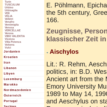
Turin
E. Pöhlmann, Epicha
TUSCULUM
Urbino
Urbisaglia
the 5th century, Gre
VEII
VELIA
166.
Velletri
Venafro
Ventimiglia
Venosa
Zeugnisse, Perso
VERCELLAE
Verona
VIBO VALENTIA
klassischer Zeit i
Vicenza
Villa Potenza
Volterra
Vulci
Aischylos
Jordanien
Kroatien
Lit.:
R. Rehm, Aeschy
Iran
Libanon
politics, in: B.D. We
Libyen
Ancient art from the
Luxemburg
Emory University Mus
Marokko
Nordmazedonien
1989 to May 14, 199
Österreich
and Aeschylus on sta
Portugal
Serbien