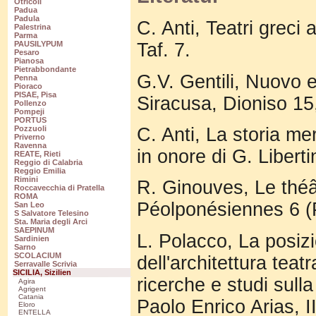
Otricoli
Padua
Padula
C. Anti, Teatri greci
Palestrina
Parma
PAUSILYPUM
Taf. 7.
Pesaro
Pianosa
Pietrabbondante
G.V. Gentili, Nuovo e
Penna
Pioraco
PISAE, Pisa
Siracusa, D
ioniso 15
Pollenzo
Pompeji
PORTUS
C. Anti, La storia mer
Pozzuoli
Priverno
Ravenna
in onore di G. Libert
REATE, Rieti
Reggio di Calabria
Reggio Emilia
Rimini
R. Ginouves, Le théâ
Roccavecchia di Pratella
ROMA
Péolponésiennes 6 (P
San Leo
S Salvatore Telesino
Sta. Maria degli Arci
SAEPINUM
L. Polacco, La posiz
Sardinien
Sarno
SCOLACIUM
dell'architettura tea
Serravalle Scrivia
SICILIA, Sizilien
ricerche e studi sull
Agira
Agrigent
Catania
Paolo Enrico Arias, I
Eloro
ENTELLA