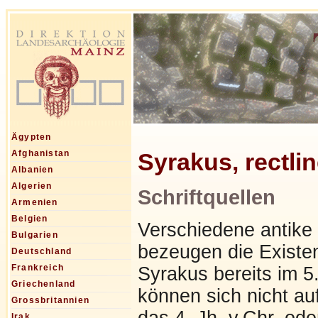
Ägypten
Syrakus, rectli
Afghanistan
Albanien
Algerien
Schriftquellen
Armenien
Belgien
Verschiedene antike 
Bulgarien
bezeugen die Existen
Deutschland
Frankreich
Syrakus bereits im 5.
Griechenland
können sich nicht au
Grossbritannien
das 4. Jh. v.Chr. od
Irak