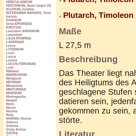
HERCULANEUM
HISTONIUM, Vasto (regio VI)
IGUVIUM, Gubbio
Plutarch, Timoleon 
INTERAMNA NAHARS, Terni
Isernia
IUVANUM
Ivrea-EPOREDIA
KROTON
Maße
Lanciano-ANXANUM
Lanuvium
LAUS POMPEIA
LAVERNAE
L 27,5 m
Lecce
LITERNUM
Locri
Beschreibung
Lucca
Lucera
LUCUS FERONIAE
Luni
Das Theater liegt na
Mailand
MARRUVIUM
Metapont
des Heiligtums des A
MEVANIA
Mevaniola
MINTURNAE
geschlagene Stufen s
MISENUM
Montegrotto
datieren sein, jedenf
Neapel
Nemi
Nesce
gekommen zu sein, a
Nocera
Nola
störte.
NURSIA, Norcia
Oderzo
Ordona
Ostia Antica
Literatur
OSTRA