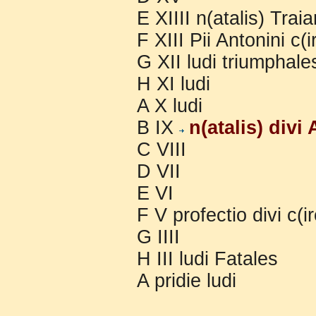
E XIIII n(atalis) Tra
F XIII Pii Antonini c
G XII ludi triumphales
H XI ludi
A X ludi
B IX
n(atalis) divi
C VIII
D VII
E VI
F V profectio divi c(
G IIII
H III ludi Fatales
A pridie ludi