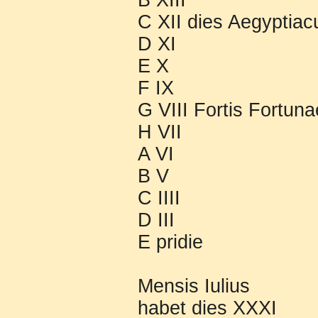
B XIII
C XII dies Aegyptiac
D XI
E X
F IX
G VIII Fortis Fortuna
H VII
A VI
B V
C IIII
D III
E pridie
Mensis Iulius
habet dies XXXI