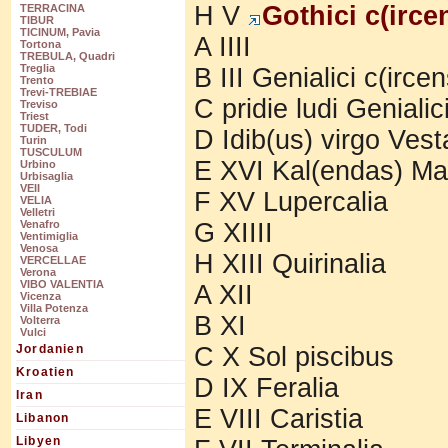
H V
Gothici c(irce
TERRACINA
TIBUR
TICINUM, Pavia
A IIII
Tortona
TREBULA, Quadri
Treglia
B III Genialici c(irce
Trento
Trevi-TREBIAE
C pridie ludi Genialic
Treviso
Triest
TUDER, Todi
D Idib(us) virgo Vest
Turin
TUSCULUM
E XVI Kal(endas) Mar
Urbino
Urbisaglia
VEII
F XV Lupercalia
VELIA
Velletri
G XIIII
Venafro
Ventimiglia
Venosa
H XIII Quirinalia
VERCELLAE
Verona
VIBO VALENTIA
A XII
Vicenza
Villa Potenza
B XI
Volterra
Vulci
C X Sol piscibus
Jordanien
Kroatien
D IX Feralia
Iran
E VIII Caristia
Libanon
Libyen