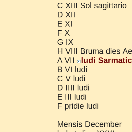
C XIII Sol sagittario
D XII
E XI
F X
G IX
H VIII Bruma dies A
A VII
ludi Sarmatic
B VI ludi
C V ludi
D IIII ludi
E III ludi
F pridie ludi
Mensis December