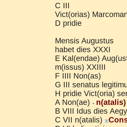
C III
Vict(orias) Marcoman
D pridie
Mensis Augustus
habet dies XXXI
E Kal(endae) Aug(us
m(issus) XXIIII
F IIII Non(as)
G III senatus legitim
H pridie Vict(oria) se
A Non(ae)
n(atalis
B VIII Idus dies Aeg
C VII n(atalis)
Cons