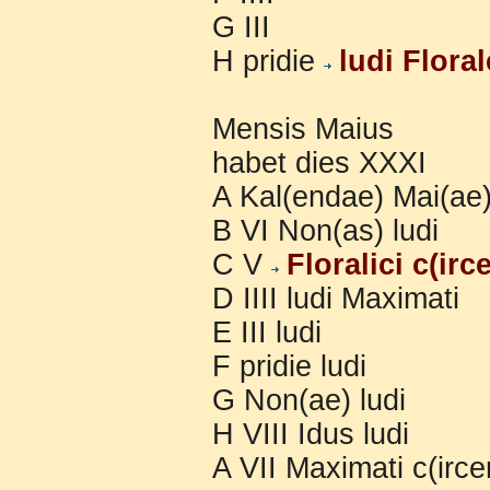
G III
H pridie
ludi Flora
Mensis Maius
habet dies XXXI
A Kal(endae) Mai(ae)
B VI Non(as) ludi
C V
Floralici c(irc
D IIII ludi Maximati
E III ludi
F pridie ludi
G Non(ae) ludi
H VIII Idus ludi
A VII Maximati c(irce