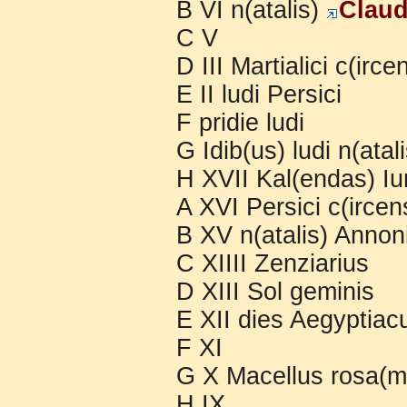
B VI n(atalis)
Claud
C V
D III Martialici c(irc
E II ludi Persici
F pridie ludi
G Idib(us) ludi n(atal
H XVII Kal(endas) Iun
A XVI Persici c(ircen
B XV n(atalis) Annon
C XIIII Zenziarius
D XIII Sol geminis
E XII dies Aegyptiac
F XI
G X Macellus rosa(m
H IX