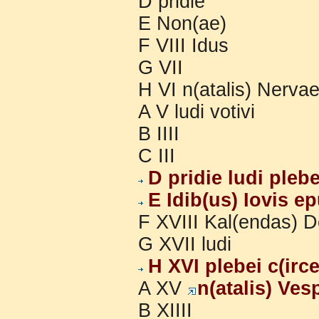
D pridie
E Non(ae)
F VIII Idus
G VII
H VI n(atalis) Nervae
A V ludi votivi
B IIII
C III
D pridie ludi pleb
E Idib(us) Iovis e
F XVIII Kal(endas) D
G XVII ludi
H XVI plebei c(irc
A XV
n(atalis) Ves
B XIIII