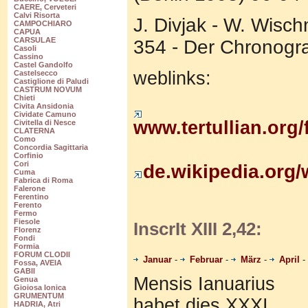
CAERE, Cerveteri
Calvi Risorta
J. Divjak - W. Wisc
CAMPOCHIARO
CAPUA
CARSULAE
354 - Der Chronogra
Casoli
Cassino
Castel Gandolfo
webl
inks:
Castelsecco
Castiglione di Paludi
CASTRUM NOVUM
Chieti
Civita Ansidonia
Cividate Camuno
www.tertullian.org
Civitella di Nesce
CLATERNA
Como
Concordia Sagittaria
Corfinio
Cori
de.wikipedia.org
Cuma
Fabrica di Roma
Falerone
Ferentino
Ferento
Fermo
Fiesole
InscrIt XIII 2,42:
Florenz
Fondi
Formia
FORUM CLODII
Januar
-
Februar
-
März
-
April
-
Fossa, AVEIA
GABII
Mensis Ianuarius
Genua
Gioiosa Ionica
GRUMENTUM
habet dies XXXI
HADRIA, Atri