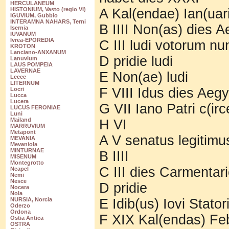
HERCULANEUM
A Kal(endae) Ian(uar
HISTONIUM, Vasto (regio VI)
IGUVIUM, Gubbio
INTERAMNA NAHARS, Terni
B IIII Non(as) dies 
Isernia
IUVANUM
Ivrea-EPOREDIA
C III ludi votorum nu
KROTON
Lanciano-ANXANUM
D pridie ludi
Lanuvium
LAUS POMPEIA
LAVERNAE
E Non(ae) ludi
Lecce
LITERNUM
F VIII Idus dies Aeg
Locri
Lucca
Lucera
G VII Iano Patri c(ir
LUCUS FERONIAE
Luni
Mailand
H VI
MARRUVIUM
Metapont
A V senatus legitimu
MEVANIA
Mevaniola
MINTURNAE
B IIII
MISENUM
Montegrotto
C III dies Carmentar
Neapel
Nemi
Nesce
D pridie
Nocera
Nola
E Idib(us) Iovi Stator
NURSIA, Norcia
Oderzo
Ordona
F XIX Kal(endas) Feb
Ostia Antica
OSTRA