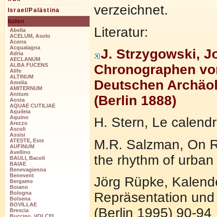
verzeichnet.
Israel/Palästina
Italien
Literatur:
Abella
ACELUM, Asolo
Acerra
Acqualagna
J. Strzygowski, J
Adria
AECLANUM
Chronographen vom
ALBA FUCENS
Alife
ALTINUM
Deutschen Archäolo
Amelia
AMITERNUM
Antium
(Berlin 1888)
Aosta
AQUAE CUTILIAE
Aquileia
Aquino
H. Stern, Le calendr
Arezzo
Ascoli
Assisi
M.R. Salzman, On R
ATESTE, Este
AUFINUM
Avellino
the rhythm of urban l
BAULI, Bacoli
BAIAE
Benevagienna
Benevent
Jörg Rüpke, Kalende
Bergamo
Boiano
Repräsentation und r
Bologna
Bolsena
BOVILLAE
(Berlin 1995) 90-94
Brescia
Buccino, VOLCEI