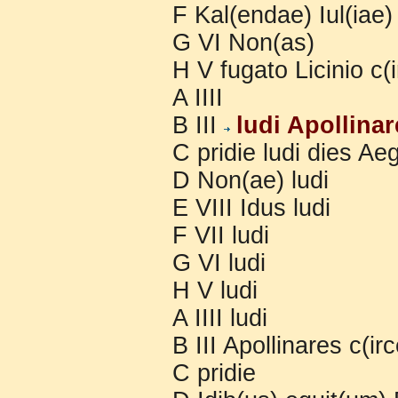
F Kal(endae) Iul(iae)
G VI Non(as)
H V fugato Licinio c(
A IIII
B III
ludi Apollinar
C pridie ludi dies Ae
D Non(ae) ludi
E VIII Idus ludi
F VII ludi
G VI ludi
H V ludi
A IIII ludi
B III Apollinares c(i
C pridie