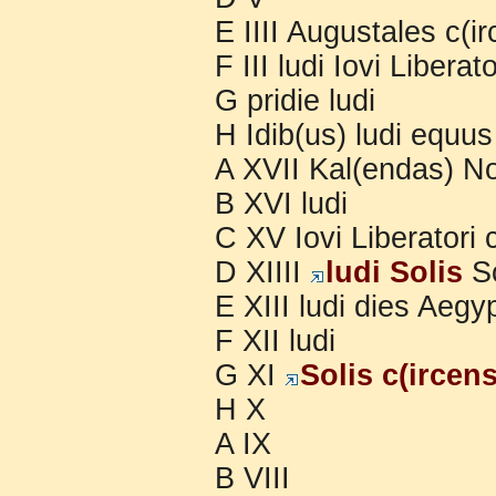
E IIII Augustales c(i
F III ludi Iovi Liberato
G pridie ludi
H Idib(us) ludi equus
A XVII Kal(endas) N
B XVI ludi
C XV Iovi Liberatori 
D XIIII
ludi Solis
So
E XIII ludi dies Aegy
F XII ludi
G XI
Solis c(ircen
H X
A IX
B VIII