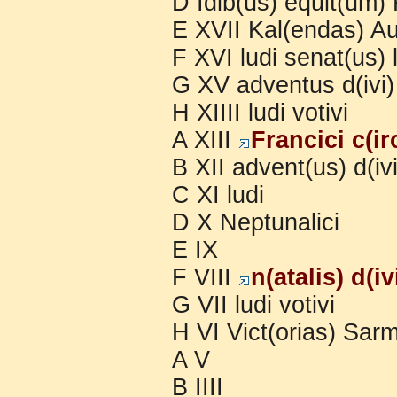
D Idib(us) equit(um
E XVII Kal(endas) Au
F XVI ludi senat(us) 
G XV adventus d(ivi)
H XIIII ludi votivi
A XIII
Francici c(i
B XII advent(us) d(iv
C XI ludi
D X Neptunalici
E IX
F VIII
n(atalis) d(i
G VII ludi votivi
H VI Vict(orias) Sarm
A V
B IIII