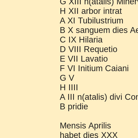
G XIII n(atalis) Miner
H XII arbor intrat
A XI Tubilustrium
B X sanguem dies A
C IX Hilaria
D VIII Requetio
E VII Lavatio
F VI Initium Caiani
G V
H IIII
A III n(atalis) divi C
B pridie
Mensis Aprilis
habet dies XXX