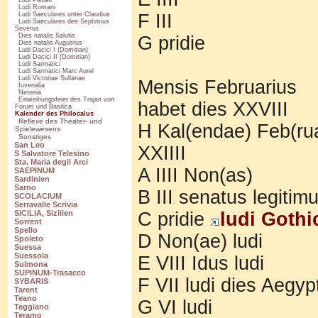
Ludi Plebeii
Ludi Romani
F III
Ludi Saeculares unter Claudius
Ludi Saeculares des Septimius
Severus
Dies natalis Salutis
G pridie
Dies natalis Augustus
Ludi Dacici I (Domitian)
Ludi Dacici II (Domitian)
Ludi Sarmatici
Ludi Sarmatici Marc Aurel
Ludi Victoriae Sullanae
Mensis Februarius
Iuvenalia
Neronia
Einweihungsfeier des Trajan von
habet dies XXVIII
Forum und Basilica
Kalender des Philocalus
Reflexe des Theater- und
H Kal(endae) Feb(ruar
Spielewesens
Sonstiges
San Leo
XXIIII
S Salvatore Telesino
Sta. Maria degli Arci
A IIII Non(as)
SAEPINUM
Sardinien
Sarno
B III senatus legitim
SCOLACIUM
Serravalle Scrivia
C pridie
ludi Gothi
SICILIA, Sizilien
Sorrent
Spello
D Non(ae) ludi
Spoleto
Suessa
Suessola
E VIII Idus ludi
Sulmona
SUPINUM-Trasacco
F VII ludi dies Aegyp
SYBARIS
Tarent
Teano
G VI ludi
Teggiano
Teramo