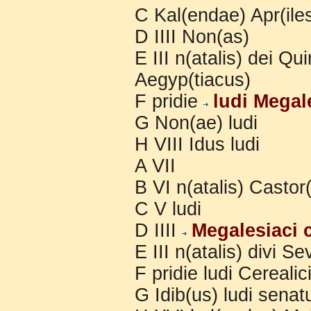
C Kal(endae) Apr(iles
D IIII Non(as)
E III n(atalis) dei Qu
Aegyp(tiacus)
F pridie
ludi Megal
G Non(ae) ludi
H VIII Idus ludi
A VII
B VI n(atalis) Castor(
C V ludi
D IIII
Megalesiaci 
E III n(atalis) divi S
F pridie ludi Cerealic
G Idib(us) ludi senat