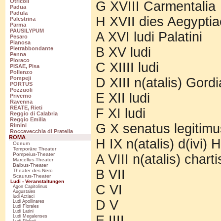
Otricoli
G XVIII Carmentalia
Padua
Padula
H XVII dies Aegypti
Palestrina
Parma
PAUSILYPUM
A XVI ludi Palatini
Pesaro
Pianosa
B XV ludi
Pietrabbondante
Penna
Pioraco
C XIIII ludi
PISAE, Pisa
Pollenzo
Pompeji
D XIII n(atalis) Gord
PORTUS
Pozzuoli
E XII ludi
Priverno
Ravenna
REATE, Rieti
F XI ludi
Reggio di Calabria
Reggio Emilia
G X senatus legitimu
Rimini
Roccavecchia di Pratella
ROMA
H IX n(atalis) d(ivi) 
Odeum
Temporäre Theater
Pompeius-Theater
A VIII n(atalis) charti
Marcellus-Theater
Balbus-Theater
B VII
Theater des Nero
Scaurus-Theater
Ludi - Veranstaltungen
C VI
Agon Capitolinus
Augustales
ludi Actiaci
D V
Ludi Apollinares
Ludi Florales
Ludi Latini
E IIII
Ludi Megalenses