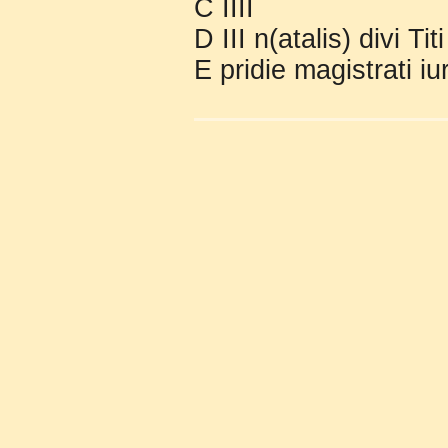
C IIII
D III n(atalis) divi Ti
E pridie magistrati iu