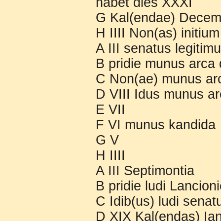
habet dies XXXI
G Kal(endae) Decem
H IIII Non(as) initiu
A III senatus legitim
B pridie munus arca 
C Non(ae) munus ar
D VIII Idus munus a
E VII
F VI munus kandida
G V
H IIII
A III Septimontia
B pridie ludi Lancioni
C Idib(us) ludi senat
D XIX Kal(endas) Ian