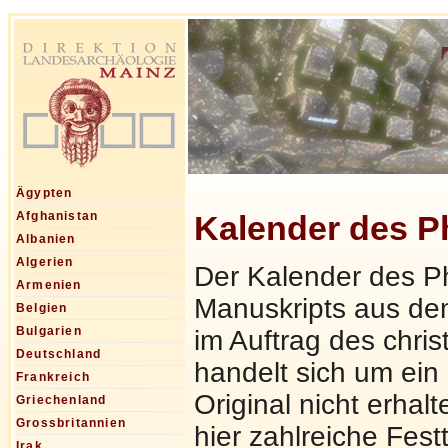
Ägypten
Kalender des P
Afghanistan
Albanien
Algerien
Der Kalender des Phil
Armenien
Manuskripts aus dem
Belgien
Bulgarien
im Auftrag des chris
Deutschland
handelt sich um ein
Frankreich
Original nicht erha
Griechenland
Grossbritannien
hier zahlreiche Fes
Irak