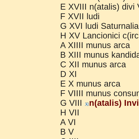
E XVIII n(atalis) divi
F XVII ludi
G XVI ludi Saturnalia
H XV Lancionici c(ir
A XIIII munus arca
B XIII munus kandid
C XII munus arca
D XI
E X munus arca
F VIIII munus consu
G VIII
n(atalis) Inv
H VII
A VI
B V