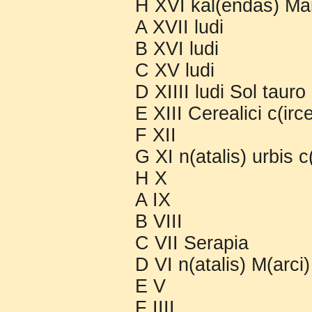
H XVI kal(endas) Mai
A XVII ludi
B XVI ludi
C XV ludi
D XIIII ludi Sol tauro
E XIII Cerealici c(ir
F XII
G XI n(atalis) urbis 
H X
A IX
B VIII
C VII Serapia
D VI n(atalis) M(arci
E V
F IIII