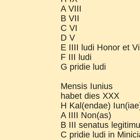
A VIII
B VII
C VI
D V
E IIII ludi Honor et V
F III ludi
G pridie ludi
Mensis Iunius
habet dies XXX
H Kal(endae) Iun(iae)
A IIII Non(as)
B III senatus legitim
C pridie ludi in Minici