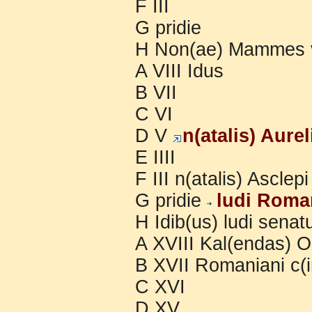
F III
G pridie
H Non(ae) Mammes 
A VIII Idus
B VII
C VI
D V
n(atalis) Aurel
E IIII
F III n(atalis) Asclepi
G pridie
ludi Rom
H Idib(us) ludi senat
A XVIII Kal(endas) Oc
B XVII Romaniani c(i
C XVI
D XV