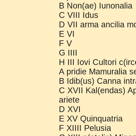
B Non(ae) Iunonalia
C VIII Idus
D VII arma ancilia m
E VI
F V
G IIII
H III Iovi Cultori c(i
A pridie Mamuralia s
B Idib(us) Canna intr
C XVII Kal(endas) Apr
ariete
D XVI
E XV Quinquatria
F XIIII Pelusia