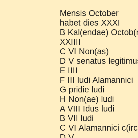
Mensis October
habet dies XXXI
B Kal(endae) Octob(re
XXIIII
C VI Non(as)
D V senatus legitimu
E IIII
F III ludi Alamannici
G pridie ludi
H Non(ae) ludi
A VIII Idus ludi
B VII ludi
C VI Alamannici c(ir
D V