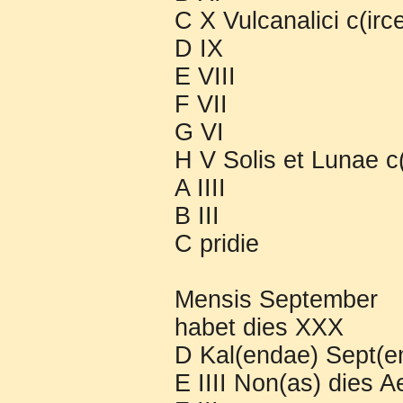
C X Vulcanalici c(irc
D IX
E VIII
F VII
G VI
H V Solis et Lunae c(
A IIII
B III
C pridie
Mensis September
habet dies XXX
D Kal(endae) Sept(e
E IIII Non(as) dies 