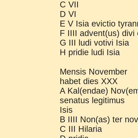
C VII
D VI
E V Isia evictio tyran
F IIII advent(us) divi
G III ludi votivi Isia
H pridie ludi Isia
Mensis November
habet dies XXX
A Kal(endae) Nov(emb
senatus legitimus
Isis
B IIII Non(as) ter n
C III Hilaria