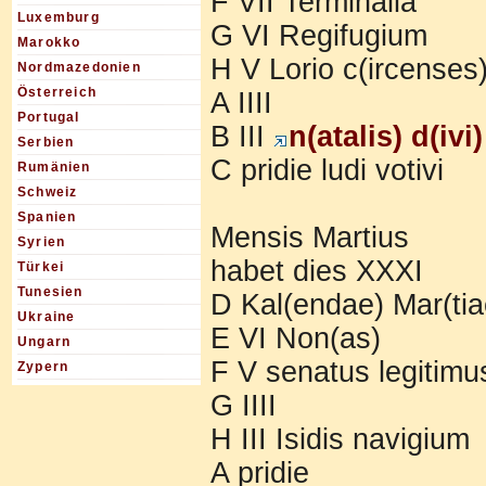
F VII Terminalia
Luxemburg
G VI Regifugium
Marokko
H V Lorio c(ircenses
Nordmazedonien
Österreich
A IIII
Portugal
B III
n(atalis) d(iv
Serbien
C pridie ludi votivi
Rumänien
Schweiz
Spanien
Mensis Martius
Syrien
habet dies XXXI
Türkei
Tunesien
D Kal(endae) Mar(tiae
Ukraine
E VI Non(as)
Ungarn
F V senatus legitimu
Zypern
G IIII
H III Isidis navigium
A pridie