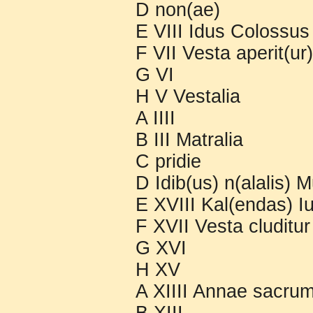
D non(ae)
E VIII Idus Colossus
F VII Vesta aperit(ur
G VI
H V Vestalia
A IIII
B III Matralia
C pridie
D Idib(us) n(alalis)
E XVIII Kal(endas) Iu
F XVII Vesta cluditur
G XVI
H XV
A XIIII Annae sacru