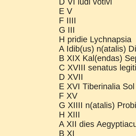
D VI ludi votivi
E V
F IIII
G III
H pridie Lychnapsia
A Idib(us) n(atalis) D
B XIX Kal(endas) Se
C XVIII senatus legi
D XVII
E XVI Tiberinalia Sol
F XV
G XIIII n(atalis) Prob
H XIII
A XII dies Aegyptiac
B XI