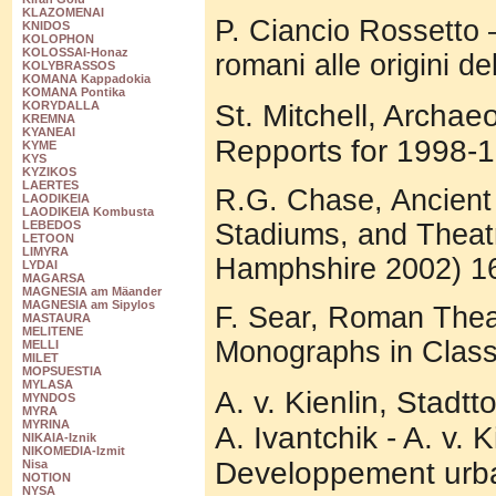
KLAZOMENAI
P. Ciancio Rossetto –
KNIDOS
KOLOPHON
KOLOSSAI-Honaz
romani alle origini d
KOLYBRASSOS
KOMANA Kappadokia
KOMANA Pontika
St. Mitchell, Archae
KORYDALLA
KREMNA
KYANEAI
Repports for 1998-
KYME
KYS
KYZIKOS
LAERTES
R.G. Chase, Ancient
LAODIKEIA
LAODIKEIA Kombusta
Stadiums, and Theat
LEBEDOS
LETOON
LIMYRA
Hamphshire 2002) 1
LYDAI
MAGARSA
MAGNESIA am Mäander
MAGNESIA am Sipylos
F. Sear, Roman Theat
MASTAURA
MELITENE
Monographs in Class
MELLI
MILET
MOPSUESTIA
MYLASA
A. v. Kienlin, Stadt
MYNDOS
MYRA
MYRINA
A. Ivantchik - A. v. K
NIKAIA-Iznik
NIKOMEDIA-Izmit
Developpement urbai
Nisa
NOTION
NYSA