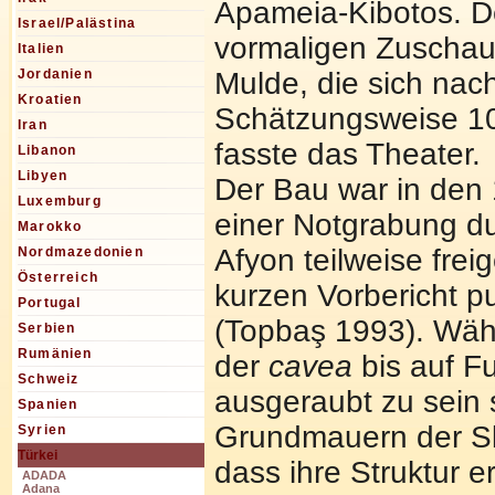
Apameia-Kibotos. De
Israel/Palästina
vormaligen Zuschaue
Italien
Mulde, die sich nac
Jordanien
Kroatien
Schätzungsweise 1
Iran
fasste das Theater.
Libanon
Libyen
Der Bau war in den 
Luxemburg
einer Notgrabung 
Marokko
Afyon teilweise frei
Nordmazedonien
Österreich
kurzen Vorbericht pu
Portugal
(Topbaş 1993). Wä
Serbien
Rumänien
der
cavea
bis auf 
Schweiz
ausgeraubt zu sein 
Spanien
Grundmauern der Sk
Syrien
Türkei
dass ihre Struktur 
ADADA
Adana