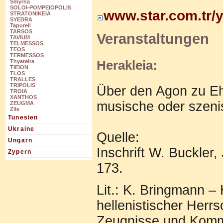
Smyrna
SOLOI-POMPEIOPOLIS
www.star.com.tr/y
STRATONIKEIA
SYEDRA
Tapureli
TARSOS
Veranstaltungen
TAVIUM
TELMESSOS
TEOS
TERMESSOS
Herakleia:
Thyateira
TIEION
TLOS
TRALLES
TRIPOLIS
Über den Agon zu Ehr
TROIA
XANTHOS
musische oder szeni
ZEUGMA
Zile
Tunesien
Ukraine
Quelle:
Ungarn
Inschrift W. Buckler,
Zypern
173.
Lit.: K. Bringmann –
hellenistischer Herrs
Zeugnisse und Komme