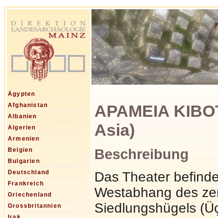
Ägypten
APAMEIA KIBOT
Afghanistan
Albanien
Asia)
Algerien
Armenien
Beschreibung
Belgien
Bulgarien
Deutschland
Das Theater befinde
Frankreich
Westabhang des zen
Griechenland
Siedlungshügels (Üç
Grossbritannien
Irak