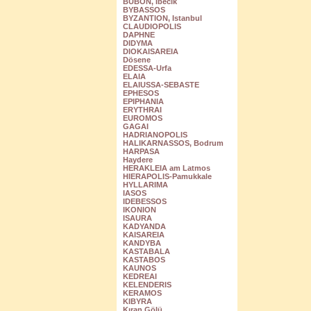
BUBON, Ibecik
BYBASSOS
BYZANTION, Istanbul
CLAUDIOPOLIS
DAPHNE
DIDYMA
DIOKAISAREIA
Dösene
EDESSA-Urfa
ELAIA
ELAIUSSA-SEBASTE
EPHESOS
EPIPHANIA
ERYTHRAI
EUROMOS
GAGAI
HADRIANOPOLIS
HALIKARNASSOS, Bodrum
HARPASA
Haydere
HERAKLEIA am Latmos
HIERAPOLIS-Pamukkale
HYLLARIMA
IASOS
IDEBESSOS
IKONION
ISAURA
KADYANDA
KAISAREIA
KANDYBA
KASTABALA
KASTABOS
KAUNOS
KEDREAI
KELENDERIS
KERAMOS
KIBYRA
Kıran Gölü