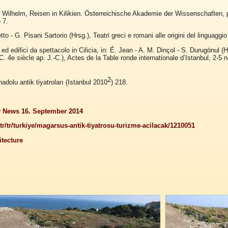
 Wilhelm, Reisen in Kilikien. Österreichische Akademie der Wissenschaften, 
 7.
to - G. Pisani Sartorio (Hrsg.), Teatri greci e romani alle origini del linguagg
ed edifici da spettacolo in Cilicia, in: É. Jean - A. M. Dinçol - S. Durugönul (
-C. 4e siècle ap. J.-C.), Actes de la Table ronde internationale d’Istanbul, 2-5
2
dolu antik tiyatroları (Istanbul 2010
) 218.
ly News 16. September 2014
/tr/turkiye/magarsus-antik-tiyatrosu-turizme-acilacak/1210051
tecture