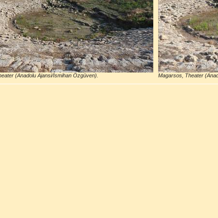
eater (Anadolu Ajansi/İsmihan Özgüven).
Magarsos, Theater (Anad