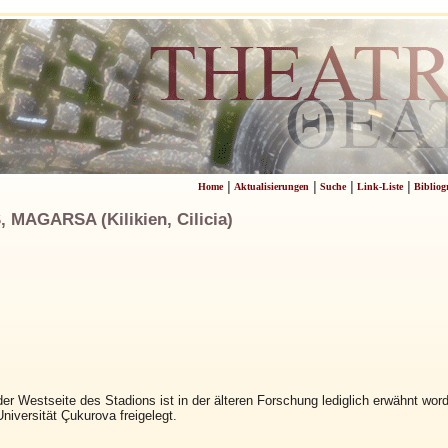
|
|
|
|
Home
Aktualisierungen
Suche
Link-Liste
Bibliog
MAGARSA (Kilikien, Cilicia)
er Westseite des Stadions ist in der älteren Forschung lediglich erwähnt worde
niversität Çukurova freigelegt.