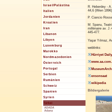
Israel/Palästina
R. Heberdey - A.
44,6 (Wien 1896)
Italien
Jordanien
P. Ciancio Rosset
Kroatien
M. Spanu, Teatri 
millénaire av. J.
Iran
445-477.
Libanon
Libyen
Yaşar Yılmaz, Ana
Luxemburg
weblinks:
Marokko
Hürriyet Dai
Nordmazedonien
www.aa.com.tr
Österreich
Portugal
MuseumArchi
Serbien
ensonsaat
Rumänien
wikipedia
Schweiz
Bildergalerie
Spanien
Syrien
Türkei
ADADA
Adana