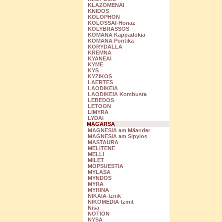
KLAZOMENAI
KNIDOS
KOLOPHON
KOLOSSAI-Honaz
KOLYBRASSOS
KOMANA Kappadokia
KOMANA Pontika
KORYDALLA
KREMNA
KYANEAI
KYME
KYS
KYZIKOS
LAERTES
LAODIKEIA
LAODIKEIA Kombusta
LEBEDOS
LETOON
LIMYRA
LYDAI
MAGARSA
MAGNESIA am Mäander
MAGNESIA am Sipylos
MASTAURA
MELITENE
MELLI
MILET
MOPSUESTIA
MYLASA
MYNDOS
MYRA
MYRINA
NIKAIA-Iznik
NIKOMEDIA-Izmit
Nisa
NOTION
NYSA