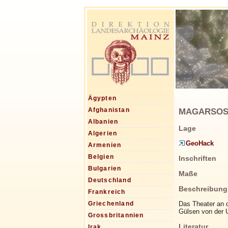
Ägypten
MAGARSOS, 
Afghanistan
Albanien
Lage
Algerien
GeoHack
Armenien
Belgien
Inschriften
Bulgarien
Maße
Deutschland
Beschreibung
Frankreich
Das Theater an d
Griechenland
Gülsen von der U
Grossbritannien
Literatur
Irak