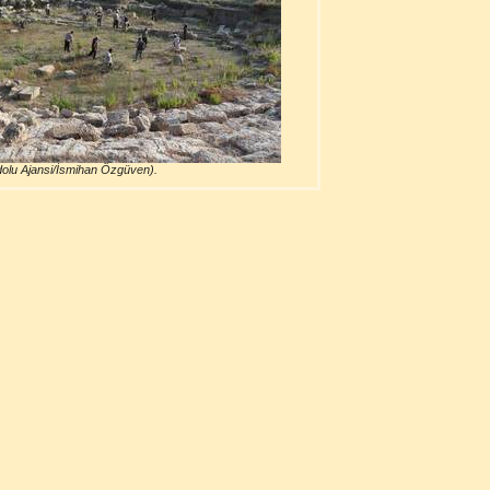
olu Ajansi/İsmihan Özgüven).