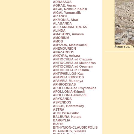
ADRASSOS
AGRAE, Agras
AIGAI, Nemrud Kalesi
AIGAI, Yumurtalik
AIZANOI
AKMONIA, Ahat
ALABANDA
ALEXANDRIA TROAS
ALINDA
AMASTRIS, Amasra
AMORIUM
AMOS
AMYZON, Mazinkalesi
Magarsos, Th
ANEMOURION
ANAZARBOS
ANKYRA, Ankara
ANTIOCHEIA ad Cragum
ANTIOCHEIA ad Maiandros
ANTIOCHEIA ad Orontem
ANTIOCHEIA in Pisidia
ANTIPHELLOS-Kaş
APAMEIA KIBOTOS
APAMEIA-Mudanya
APHRODISIAS
APOLLONIA ad Rhyndakos
APOLLONIA-Kılınçli
APOLLONIA-Uluborlu
ARYKANDA
ASPENDOS
ASSOS, Behramköy
ASTRA
AUGUSTA-Gübe
BALBURA, Katara
BARGYLIA
BIZIYE
BITHYNION-CLAUDIOPOLIS
BLAUNDOS, Sünlülü