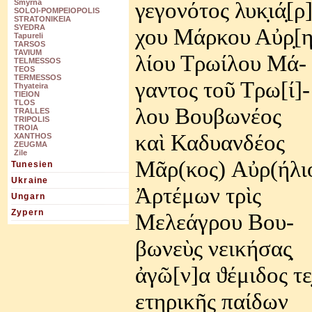
γεγονότος λυκ̣ιά̣[ρ]
Smyrna
SOLOI-POMPEIOPOLIS
STRATONIKEIA
SYEDRA
χου Μάρκου Αὐρ̣[η
Tapureli
TARSOS
TAVIUM
λίου
Τρωίλου
Μά
-
TELMESSOS
TEOS
TERMESSOS
γαντος
τοῦ
Τρω
[
ί
]-
Thyateira
TIEION
TLOS
λου
Βουβωνέος
TRALLES
TRIPOLIS
TROIA
καὶ
Καδυανδέος
XANTHOS
ZEUGMA
Zile
Μᾶρ
(
κος
)
Αὐρ
(
ήλι
Tunesien
Ukraine
Ἀρτέμων
τρὶς
Ungarn
Zypern
Μελεάγρου
Βου
-
βωνεὺ
ς
νεικήσας
ἀγῶ
[
ν
]
α
ϑ
έμιδος
τε
ετηρικῆς παίδων