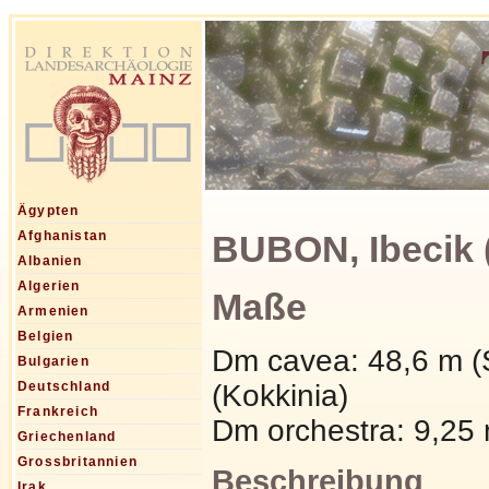
Ägypten
BUBON, Ibecik (
Afghanistan
Albanien
Algerien
Maße
Armenien
Belgien
Dm cavea: 48,6 m (
Bulgarien
(Kokkinia)
Deutschland
Frankreich
Dm orchestra: 9,25
Griechenland
Grossbritannien
Beschreibung
Irak