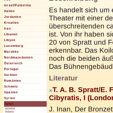
Israel/Palästina
Es handelt sich um 
Italien
Theater mit einer de
Jordanien
Kroatien
überschreitenden ca
Iran
ist. Von ihr haben s
Libanon
20 von Spratt und 
Libyen
Luxemburg
erkennbar. Das Koi
Marokko
noch die beiden äuße
Nordmazedonien
Österreich
Das Bühnengebäude i
Portugal
Serbien
Literatur
Rumänien
Schweiz
T. A. B. Spratt/E.
Spanien
Cibyratis, I (Londo
Syrien
Türkei
J. Inan, Der Bronz
ADADA
Adana