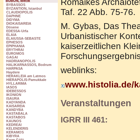
Rōmaikēs Archaiotēt
BUBON, Ibecik
BYBASSOS
BYZANTION, Istanbul
Taf. 22 Abb. 75-76.
CLAUDIOPOLIS
DAPHNE
DIDYMA
M. Gybas, Das Theat
DIOKAISAREIA
Dösene
EDESSA-Urfa
Urbanistischer Kont
ELAIA
ELAIUSSA-SEBASTE
EPHESOS
kaiserzeitlichen Kle
EPIPHANIA
ERYTHRAI
Forschungsergebnis
EUROMOS
GAGAI
HADRIANOPOLIS
HALIKARNASSOS, Bodrum
weblinks:
HARPASA
Haydere
HERAKLEIA am Latmos
HIERAPOLIS-Pamukkale
www.histolia.de/k
HYLLARIMA
IASOS
IDEBESSOS
IKONION
ISAURA
Veranstaltungen
KADYANDA
KAISAREIA
KANDYBA
KASTABALA
IGRR III 461:
KASTABOS
KAUNOS
KEDREAI
KELENDERIS
KERAMOS
KIBYRA
Kıran Gölü