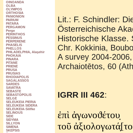
OINOANDA
OLBA
OLYMPOS
ORTHOSIA
PANIONION
Lit.: F. Schindler: D
PARIUM
PATARA
Österreichische Aka
PERGAMON
Perge
PERINTHOS
Historische Klasse. 
PESSINUS
PERPERENE
PHASELIS
Chr. Kokkinia, Boubo
PHELLOS
PHILADELPHIA, Alaşehir
A survey 2004-2006,
PHOKAIA
PINARA
PITANE
Archaiotētos, 60 (At
PRIENE
PRUSA
PRUSIAS
RHODIAPOLIS
SAGALASSOS
SARDES
SAVATRA
SEBASTE
IGRR III 462
:
SEBASTOPOLIS
SELGE
SELEUKEIA PIERIA
SELEUKEIA SIDERA
SELEUKEIA-Silifke
ἐπὶ ἀγωνοϑέτου̣
SELINOUS
SIDE
SIDYMA
τοῦ ἀξιολογωτά̣[το
SILLYON
SIMENA
SKEPSIS