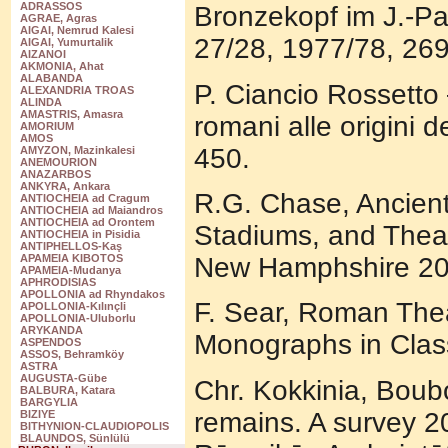
ADRASSOS
Bronzekopf im J.-Pa
AGRAE, Agras
AIGAI, Nemrud Kalesi
27/28, 1977/78, 269
AIGAI, Yumurtalik
AIZANOI
AKMONIA, Ahat
ALABANDA
P. Ciancio Rossetto –
ALEXANDRIA TROAS
ALINDA
AMASTRIS, Amasra
romani alle origini 
AMORIUM
AMOS
450.
AMYZON, Mazinkalesi
ANEMOURION
ANAZARBOS
ANKYRA, Ankara
R.G. Chase, Ancient
ANTIOCHEIA ad Cragum
ANTIOCHEIA ad Maiandros
ANTIOCHEIA ad Orontem
Stadiums, and Theat
ANTIOCHEIA in Pisidia
ANTIPHELLOS-Kaş
New Hamphshire 200
APAMEIA KIBOTOS
APAMEIA-Mudanya
APHRODISIAS
APOLLONIA ad Rhyndakos
F. Sear, Roman Thea
APOLLONIA-Kılınçli
APOLLONIA-Uluborlu
ARYKANDA
Monographs in Class
ASPENDOS
ASSOS, Behramköy
ASTRA
AUGUSTA-Gübe
Chr. Kokkinia, Boub
BALBURA, Katara
BARGYLIA
remains. A survey 2
BIZIYE
BITHYNION-CLAUDIOPOLIS
BLAUNDOS, Sünlülü