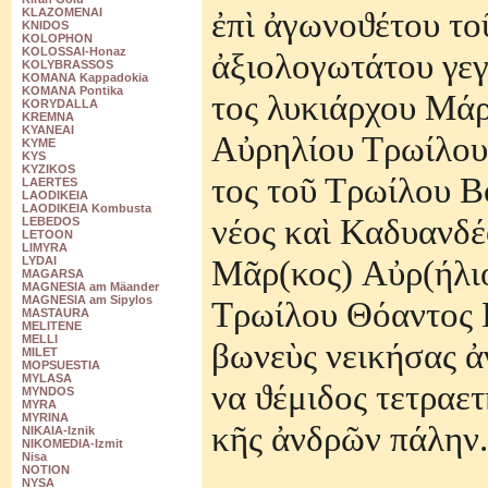
ἐ
π
ὶ
ἀ
γωνοϑ
έ
του το
KLAZOMENAI
KNIDOS
KOLOPHON
KOLOSSAI-Honaz
ἀ
ξιολογωτ
ά
του
γε
KOLYBRASSOS
KOMANA Kappadokia
KOMANA Pontika
τος
λυκι
ά
ρχου
Μ
ά
KORYDALLA
KREMNA
KYANEAI
Α
ὐ
ρηλ
ί
ου
Τρω
ί
λου
KYME
KYS
KYZIKOS
τος
το
ῦ
Τρω
ί
λου
Β
LAERTES
LAODIKEIA
LAODIKEIA Kombusta
ν
έ
ος
κα
ὶ
Καδυανδ
έ
LEBEDOS
LETOON
LIMYRA
Μ
ᾶ
ρ
(
κος
)
Α
ὐ
ρ
(
ή
λι
LYDAI
MAGARSA
MAGNESIA am Mäander
MAGNESIA am Sipylos
Τρω
ί
λου
Θ
ό
αντος
MASTAURA
MELITENE
MELLI
βωνε
ὺ
ς
νεικ
ή
σας
ἀ
MILET
MOPSUESTIA
MYLASA
να
ϑ
έ
μιδος
τετραετ
MYNDOS
MYRA
MYRINA
κ
ῆ
ς
ἀ
νδρ
ῶ
ν
π
ά
λην
.
NIKAIA-Iznik
NIKOMEDIA-Izmit
Nisa
NOTION
NYSA