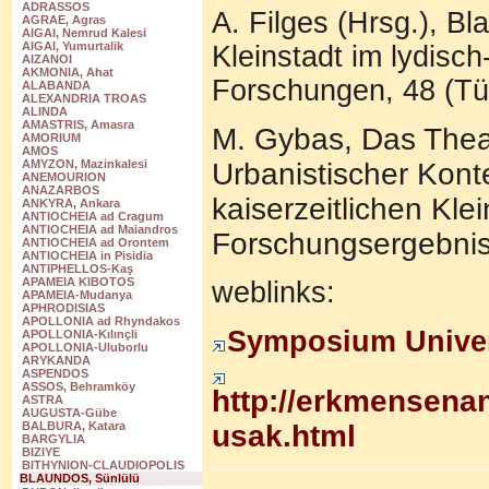
ADRASSOS
A. Filges (Hrsg.), Bl
AGRAE, Agras
AIGAI, Nemrud Kalesi
AIGAI, Yumurtalik
Kleinstadt im lydisc
AIZANOI
AKMONIA, Ahat
Forschungen, 48 (Tü
ALABANDA
ALEXANDRIA TROAS
ALINDA
AMASTRIS, Amasra
M. Gybas, Das Theat
AMORIUM
AMOS
Urbanistischer Kont
AMYZON, Mazinkalesi
ANEMOURION
ANAZARBOS
kaiserzeitlichen Kle
ANKYRA, Ankara
ANTIOCHEIA ad Cragum
ANTIOCHEIA ad Maiandros
Forschungsergebnis
ANTIOCHEIA ad Orontem
ANTIOCHEIA in Pisidia
ANTIPHELLOS-Kaş
APAMEIA KIBOTOS
weblinks:
APAMEIA-Mudanya
APHRODISIAS
APOLLONIA ad Rhyndakos
Symposium Univers
APOLLONIA-Kılınçli
APOLLONIA-Uluborlu
ARYKANDA
ASPENDOS
ASSOS, Behramköy
http://erkmensena
ASTRA
AUGUSTA-Gübe
usak.html
BALBURA, Katara
BARGYLIA
BIZIYE
BITHYNION-CLAUDIOPOLIS
BLAUNDOS, Sünlülü