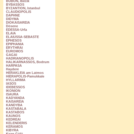
BUBON, Ibecik
BYBASSOS
BYZANTION, Istanbul
CLAUDIOPOLIS
DAPHNE
DIDYMA
DIOKAISAREIA
Dösene
EDESSA-Urfa
ELAIA
ELAIUSSA-SEBASTE
EPHESOS
EPIPHANIA
ERYTHRAI
EUROMOS
GAGAI
HADRIANOPOLIS
HALIKARNASSOS, Bodrum
HARPASA
Haydere
HERAKLEIA am Latmos
HIERAPOLIS-Pamukkale
HYLLARIMA
IASOS
IDEBESSOS
IKONION
ISAURA
KADYANDA
KAISAREIA
KANDYBA
KASTABALA
KASTABOS
KAUNOS
KEDREAI
KELENDERIS
KERAMOS
KIBYRA
Kıran Gölü