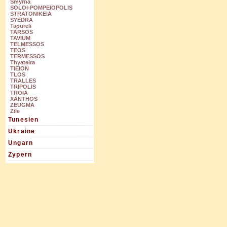
Smyrna
SOLOI-POMPEIOPOLIS
STRATONIKEIA
SYEDRA
Tapureli
TARSOS
TAVIUM
TELMESSOS
TEOS
TERMESSOS
Thyateira
TIEION
TLOS
TRALLES
TRIPOLIS
TROIA
XANTHOS
ZEUGMA
Zile
Tunesien
Ukraine
Ungarn
Zypern