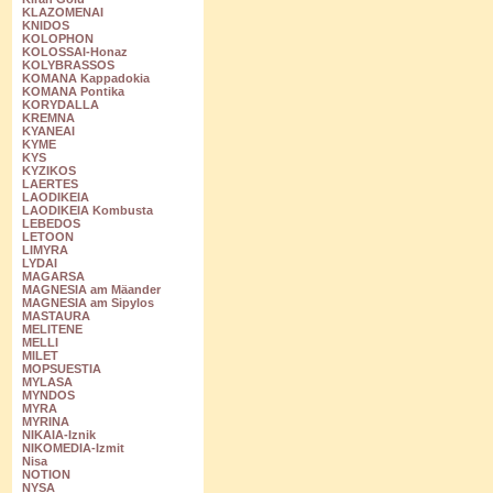
KLAZOMENAI
KNIDOS
KOLOPHON
KOLOSSAI-Honaz
KOLYBRASSOS
KOMANA Kappadokia
KOMANA Pontika
KORYDALLA
KREMNA
KYANEAI
KYME
KYS
KYZIKOS
LAERTES
LAODIKEIA
LAODIKEIA Kombusta
LEBEDOS
LETOON
LIMYRA
LYDAI
MAGARSA
MAGNESIA am Mäander
MAGNESIA am Sipylos
MASTAURA
MELITENE
MELLI
MILET
MOPSUESTIA
MYLASA
MYNDOS
MYRA
MYRINA
NIKAIA-Iznik
NIKOMEDIA-Izmit
Nisa
NOTION
NYSA