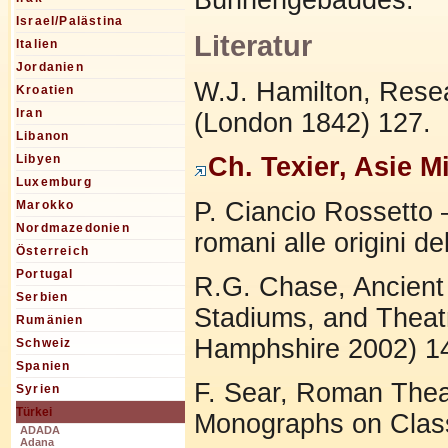
Israel/Palästina
Literatur
Italien
Jordanien
W.J. Hamilton, Resea
Kroatien
Iran
(London 1842) 127.
Libanon
Ch. Texier, Asie M
Libyen
Luxemburg
P. Ciancio Rossetto –
Marokko
Nordmazedonien
romani alle origini d
Österreich
Portugal
R.G. Chase, Ancient
Serbien
Stadiums, and Theat
Rumänien
Hamphshire 2002) 1
Schweiz
Spanien
F. Sear, Roman Theat
Syrien
Türkei
Monographs on Class
ADADA
Adana