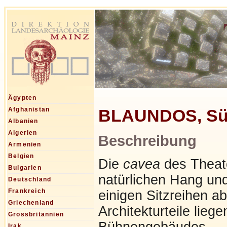
Ägypten
BLAUNDOS, Sünl
Afghanistan
Albanien
Algerien
Beschreibung
Armenien
Belgien
Die
cavea
des Theate
Bulgarien
natürlichen Hang und
Deutschland
Frankreich
einigen Sitzreihen ab
Griechenland
Architekturteile lieg
Grossbritannien
Bühnengebäudes.
Irak