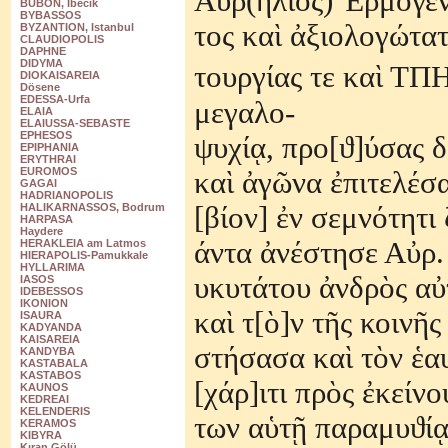
Α
ὐ
ρ(
ή
λιος)
Ἑ
ρμογεν
BUBON, Ibecik
BYBASSOS
τος κα
ὶ
ἀ
ξιολογ
ώ
τατ
BYZANTION, Istanbul
CLAUDIOPOLIS
DAPHNE
DIDYMA
τουργ
ί
ας τε κα
ὶ
ΤΠΗ
DIOKAISAREIA
Dösene
EDESSA-Urfa
μεγαλο-
ELAIA
ELAIUSSA-SEBASTE
EPHESOS
ψυχ
ίᾳ
, προ[
ϑ
]
ύ
σας δ
EPIPHANIA
ERYTHRAI
EUROMOS
κα
ὶ
ἀ
γ
ῶ
να
ἐ
πιτελ
έ
σα
GAGAI
HADRIANOPOLIS
[β
ί
ον]
ἐ
ν σεμν
ό
τητι 
HALIKARNASSOS, Bodrum
HARPASA
Haydere
ά
ντα
ἀ
ν
έ
στησε Α
ὐ
ρ.
HERAKLEIA am Latmos
HIERAPOLIS-Pamukkale
HYLLARIMA
υκυτ
ά
του
ἀ
νδρ
ὸ
ς α
ὐ
IASOS
IDEBESSOS
IKONION
κα
ὶ
τ[
ὸ
]ν τ
ῆ
ς κοιν
ῆ
ς
ISAURA
KADYANDA
KAISAREIA
στ
ή
σασα κα
ὶ
τ
ὸ
ν
ἑ
α
KANDYBA
KASTABALA
KASTABOS
[χ
ά
ρ]ιτι πρ
ὸ
ς
ἐ
κε
ί
νο
KAUNOS
KEDREAI
KELENDERIS
των α
ὑ
τ
ῇ
παραμυ
ϑ
ί
KERAMOS
KIBYRA
Kıran Gölü