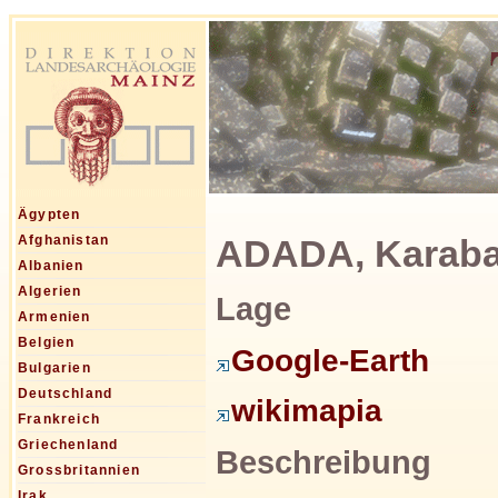
Ägypten
ADADA, Karabav
Afghanistan
Albanien
Algerien
Lage
Armenien
Belgien
Google-Earth
Bulgarien
Deutschland
wikimapia
Frankreich
Griechenland
Beschreibung
Grossbritannien
Irak