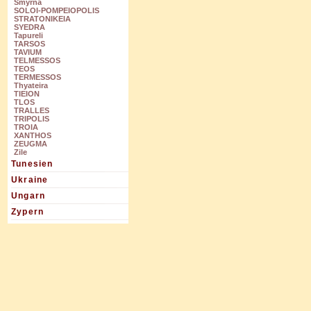
Smyrna
SOLOI-POMPEIOPOLIS
STRATONIKEIA
SYEDRA
Tapureli
TARSOS
TAVIUM
TELMESSOS
TEOS
TERMESSOS
Thyateira
TIEION
TLOS
TRALLES
TRIPOLIS
TROIA
XANTHOS
ZEUGMA
Zile
Tunesien
Ukraine
Ungarn
Zypern