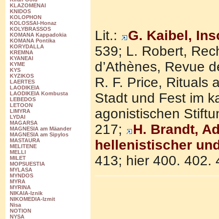
KLAZOMENAI
KNIDOS
KOLOPHON
KOLOSSAI-Honaz
KOLYBRASSOS
Lit.:
G. Kaibel, In
KOMANA Kappadokia
KOMANA Pontika
539; L. Robert, Rech
KORYDALLA
KREMNA
KYANEAI
d’Athènes, Revue de
KYME
KYS
KYZIKOS
R. F. Price, Rituals
LAERTES
LAODIKEIA
Stadt und Fest im ka
LAODIKEIA Kombusta
LEBEDOS
LETOON
agonistischen Stift
LIMYRA
LYDAI
MAGARSA
217;
H. Brandt, Ad
MAGNESIA am Mäander
MAGNESIA am Sipylos
hellenistischer und
MASTAURA
MELITENE
MELLI
413; hier 400. 402. 
MILET
MOPSUESTIA
MYLASA
MYNDOS
MYRA
MYRINA
NIKAIA-Iznik
NIKOMEDIA-Izmit
Nisa
NOTION
NYSA