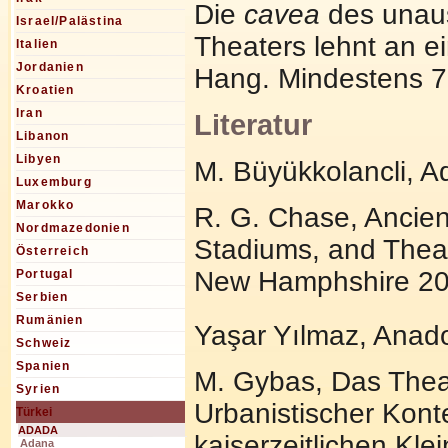
Die
cavea
des unau
Israel/Palästina
Theaters lehnt an e
Italien
Jordanien
Hang. Mindestens 7 
Kroatien
Iran
Literatur
Libanon
Libyen
M. Büyükkolancli, Ad
Luxemburg
Marokko
R. G. Chase, Ancien
Nordmazedonien
Stadiums, and Theat
Österreich
New Hamphshire 20
Portugal
Serbien
Rumänien
Yaşar Yılmaz, Anadol
Schweiz
Spanien
M. Gybas, Das Theat
Syrien
Urbanistischer Kont
Türkei
ADADA
kaiserzeitlichen Kle
Adana