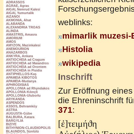
ADRASSOS
AGRAE, Agras
Forschungsergebnis
AIGAI, Nemrud Kalesi
AIGAI, Yumurtalik
AIZANOI
weblinks:
AKMONIA, Ahat
ALABANDA
ALEXANDRIA TROAS
ALINDA
mimarlik muzesi-B
AMASTRIS, Amasra
AMORIUM
AMOS
AMYZON, Mazinkalesi
Histolia
ANEMOURION
ANAZARBOS
ANKYRA, Ankara
ANTIOCHEIA ad Cragum
wikipedia
ANTIOCHEIA ad Maiandros
ANTIOCHEIA ad Orontem
ANTIOCHEIA in Pisidia
Inschrift
ANTIPHELLOS-Kaş
APAMEIA KIBOTOS
APAMEIA-Mudanya
APHRODISIAS
Zur Eröffnung eines
APOLLONIA ad Rhyndakos
APOLLONIA-Kılınçli
APOLLONIA-Uluborlu
die Ehreninschrift 
ARYKANDA
ASPENDOS
ASSOS, Behramköy
371
:
ASTRA
AUGUSTA-Gübe
BALBURA, Katara
[
ἐ
]τειμ
ή
ϑ
η
BARGYLIA
BIZIYE
BITHYNION-CLAUDIOPOLIS
BLAUNDOS, Sünlülü