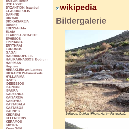
BUBON, Ibecik
BYBASSOS
wikipedia
BYZANTION, Istanbul
CLAUDIOPOLIS
DAPHNE
Bildergalerie
DIDYMA
DIOKAISAREIA
Dösene
EDESSA-Urfa
ELAIA
ELAIUSSA-SEBASTE
EPHESOS
EPIPHANIA
ERYTHRAI
EUROMOS
GAGAI
HADRIANOPOLIS
HALIKARNASSOS, Bodrum
HARPASA
Haydere
HERAKLEIA am Latmos
HIERAPOLIS-Pamukkale
HYLLARIMA
IASOS
IDEBESSOS
IKONION
ISAURA
KADYANDA
KAISAREIA
KANDYBA
KASTABALA
KASTABOS
KAUNOS
Selinous, Odeion (Photo: Achim Pisternick).
KEDREAI
KELENDERIS
KERAMOS
KIBYRA
Kıran Gölü