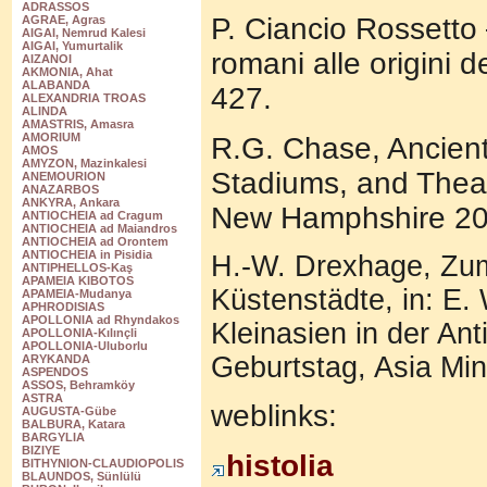
ADRASSOS
P. Ciancio Rossetto –
AGRAE, Agras
AIGAI, Nemrud Kalesi
AIGAI, Yumurtalik
romani alle origini 
AIZANOI
AKMONIA, Ahat
ALABANDA
427.
ALEXANDRIA TROAS
ALINDA
AMASTRIS, Amasra
AMORIUM
R.G. Chase, Ancient
AMOS
AMYZON, Mazinkalesi
Stadiums, and Theat
ANEMOURION
ANAZARBOS
ANKYRA, Ankara
New Hamphshire 20
ANTIOCHEIA ad Cragum
ANTIOCHEIA ad Maiandros
ANTIOCHEIA ad Orontem
ANTIOCHEIA in Pisidia
H.-W. Drexhage, Zum
ANTIPHELLOS-Kaş
APAMEIA KIBOTOS
Küstenstädte, in: E.
APAMEIA-Mudanya
APHRODISIAS
APOLLONIA ad Rhyndakos
Kleinasien in der An
APOLLONIA-Kılınçli
APOLLONIA-Uluborlu
Geburtstag, Asia Min
ARYKANDA
ASPENDOS
ASSOS, Behramköy
ASTRA
weblinks:
AUGUSTA-Gübe
BALBURA, Katara
BARGYLIA
BIZIYE
histolia
BITHYNION-CLAUDIOPOLIS
BLAUNDOS, Sünlülü