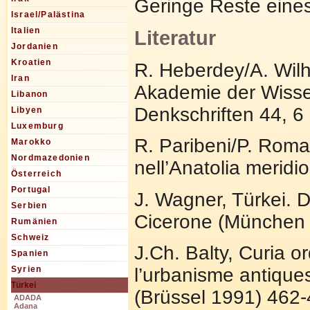
Geringe Reste eine
Israel/Palästina
Italien
Literatur
Jordanien
Kroatien
R. Heberdey/A. Wilhe
Iran
Akademie der Wissen
Libanon
Denkschriften 44, 6
Libyen
Luxemburg
R. Paribeni/P. Roman
Marokko
Nordmazedonien
nell’Anatolia meridi
Österreich
Portugal
J. Wagner, Türkei. 
Serbien
Cicerone (München 
Rumänien
Schweiz
J.Ch. Balty, Curia o
Spanien
l’urbanisme antique
Syrien
Türkei
(Brüssel 1991) 462-
ADADA
Adana