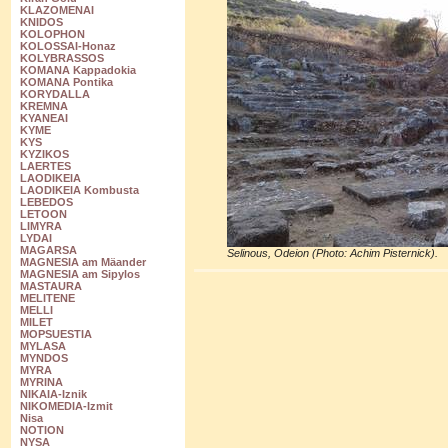
KLAZOMENAI
KNIDOS
KOLOPHON
KOLOSSAI-Honaz
KOLYBRASSOS
KOMANA Kappadokia
KOMANA Pontika
KORYDALLA
KREMNA
KYANEAI
KYME
KYS
KYZIKOS
LAERTES
LAODIKEIA
LAODIKEIA Kombusta
LEBEDOS
LETOON
LIMYRA
LYDAI
MAGARSA
Selinous, Odeion (Photo: Achim Pisternick).
MAGNESIA am Mäander
MAGNESIA am Sipylos
MASTAURA
MELITENE
MELLI
MILET
MOPSUESTIA
MYLASA
MYNDOS
MYRA
MYRINA
NIKAIA-Iznik
NIKOMEDIA-Izmit
Nisa
NOTION
NYSA