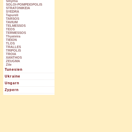
Smyrna
SOLOI-POMPEIOPOLIS
STRATONIKEIA
SYEDRA
Tapureli
TARSOS
TAVIUM
TELMESSOS
TEOS
TERMESSOS
Thyateira
TIEION
TLOS
TRALLES
TRIPOLIS
TROIA
XANTHOS
ZEUGMA
Zile
Tunesien
Ukraine
Ungarn
Zypern