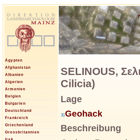
Ägypten
SELINOUS, Σελι
Afghanistan
Albanien
Cilicia)
Algerien
Armenien
Lage
Belgien
Bulgarien
Deutschland
Geohack
Frankreich
Griechenland
Beschreibung
Grossbritannien
Irak