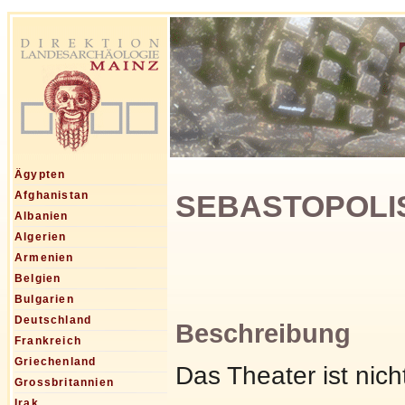
Ägypten
SEBASTOPOLIS,
Afghanistan
Albanien
Algerien
Armenien
Belgien
Bulgarien
Deutschland
Beschreibung
Frankreich
Griechenland
Das Theater ist nic
Grossbritannien
Irak