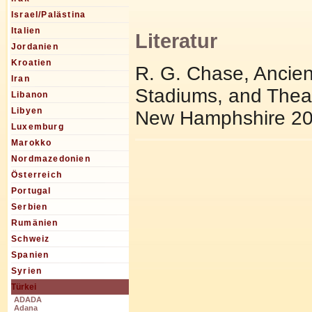
Israel/Palästina
Italien
Literatur
Jordanien
Kroatien
R. G. Chase, Ancien
Iran
Stadiums, and Theat
Libanon
Libyen
New Hamphshire 20
Luxemburg
Marokko
Nordmazedonien
Österreich
Portugal
Serbien
Rumänien
Schweiz
Spanien
Syrien
Türkei
ADADA
Adana