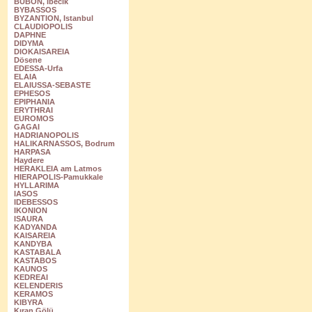
BUBON, Ibecik
BYBASSOS
BYZANTION, Istanbul
CLAUDIOPOLIS
DAPHNE
DIDYMA
DIOKAISAREIA
Dösene
EDESSA-Urfa
ELAIA
ELAIUSSA-SEBASTE
EPHESOS
EPIPHANIA
ERYTHRAI
EUROMOS
GAGAI
HADRIANOPOLIS
HALIKARNASSOS, Bodrum
HARPASA
Haydere
HERAKLEIA am Latmos
HIERAPOLIS-Pamukkale
HYLLARIMA
IASOS
IDEBESSOS
IKONION
ISAURA
KADYANDA
KAISAREIA
KANDYBA
KASTABALA
KASTABOS
KAUNOS
KEDREAI
KELENDERIS
KERAMOS
KIBYRA
Kıran Gölü