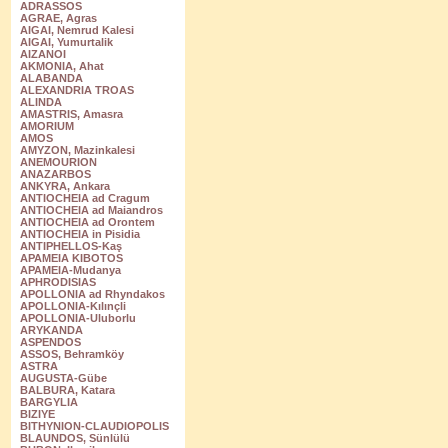
ADRASSOS
AGRAE, Agras
AIGAI, Nemrud Kalesi
AIGAI, Yumurtalik
AIZANOI
AKMONIA, Ahat
ALABANDA
ALEXANDRIA TROAS
ALINDA
AMASTRIS, Amasra
AMORIUM
AMOS
AMYZON, Mazinkalesi
ANEMOURION
ANAZARBOS
ANKYRA, Ankara
ANTIOCHEIA ad Cragum
ANTIOCHEIA ad Maiandros
ANTIOCHEIA ad Orontem
ANTIOCHEIA in Pisidia
ANTIPHELLOS-Kaş
APAMEIA KIBOTOS
APAMEIA-Mudanya
APHRODISIAS
APOLLONIA ad Rhyndakos
APOLLONIA-Kılınçli
APOLLONIA-Uluborlu
ARYKANDA
ASPENDOS
ASSOS, Behramköy
ASTRA
AUGUSTA-Gübe
BALBURA, Katara
BARGYLIA
BIZIYE
BITHYNION-CLAUDIOPOLIS
BLAUNDOS, Sünlülü