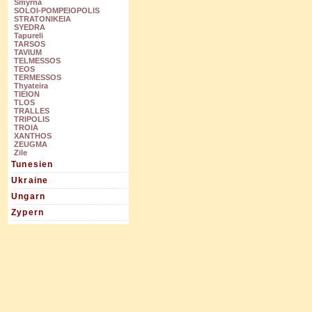
Smyrna
SOLOI-POMPEIOPOLIS
STRATONIKEIA
SYEDRA
Tapureli
TARSOS
TAVIUM
TELMESSOS
TEOS
TERMESSOS
Thyateira
TIEION
TLOS
TRALLES
TRIPOLIS
TROIA
XANTHOS
ZEUGMA
Zile
Tunesien
Ukraine
Ungarn
Zypern