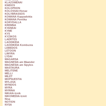
KLAZOMENAI
KNIDOS
KOLOPHON
KOLOSSAI-Honaz
KOLYBRASSOS
KOMANA Kappadokia
KOMANA Pontika
KORYDALLA
KREMNA
KYANEAI
KYME
KYS
KYZIKOS
LAERTES
LAODIKEIA
LAODIKEIA Kombusta
LEBEDOS
LETOON
LIMYRA
LYDAI
MAGARSA
MAGNESIA am Mäander
MAGNESIA am Sipylos
MASTAURA
MELITENE
MELLI
MILET
MOPSUESTIA
MYLASA
MYNDOS
MYRA
MYRINA
NIKAIA-Iznik
NIKOMEDIA-Izmit
Nisa
NOTION
NYSA