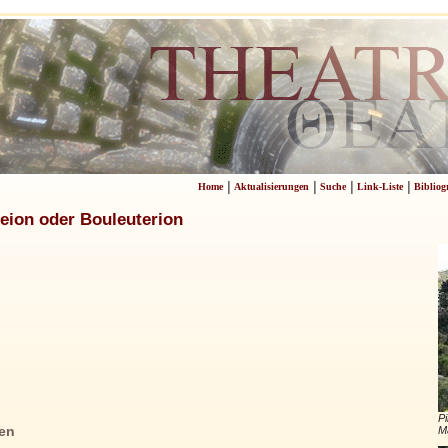
|
|
|
|
Home
Aktualisierungen
Suche
Link-Liste
Bibliog
ion oder Bouleuterion
Pi
en
M