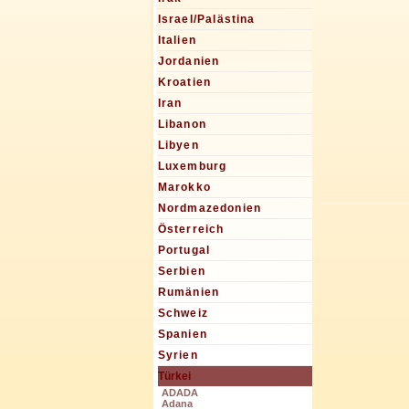
Israel/Palästina
Italien
Jordanien
Kroatien
Iran
Libanon
Libyen
Luxemburg
Marokko
Nordmazedonien
Österreich
Portugal
Serbien
Rumänien
Schweiz
Spanien
Syrien
Türkei
ADADA
Adana