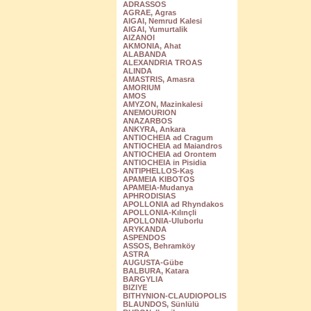
ADRASSOS
AGRAE, Agras
AIGAI, Nemrud Kalesi
AIGAI, Yumurtalik
AIZANOI
AKMONIA, Ahat
ALABANDA
ALEXANDRIA TROAS
ALINDA
AMASTRIS, Amasra
AMORIUM
AMOS
AMYZON, Mazinkalesi
ANEMOURION
ANAZARBOS
ANKYRA, Ankara
ANTIOCHEIA ad Cragum
ANTIOCHEIA ad Maiandros
ANTIOCHEIA ad Orontem
ANTIOCHEIA in Pisidia
ANTIPHELLOS-Kaş
APAMEIA KIBOTOS
APAMEIA-Mudanya
APHRODISIAS
APOLLONIA ad Rhyndakos
APOLLONIA-Kılınçli
APOLLONIA-Uluborlu
ARYKANDA
ASPENDOS
ASSOS, Behramköy
ASTRA
AUGUSTA-Gübe
BALBURA, Katara
BARGYLIA
BIZIYE
BITHYNION-CLAUDIOPOLIS
BLAUNDOS, Sünlülü