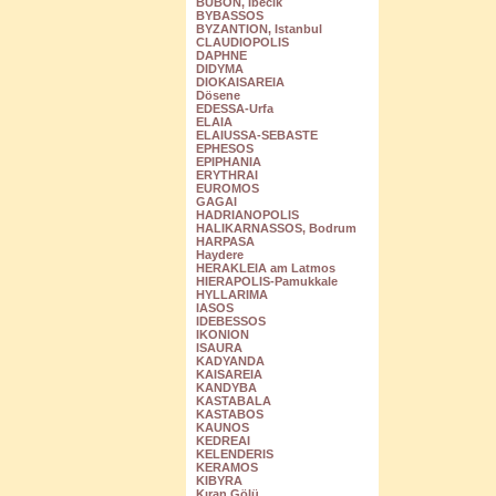
BUBON, Ibecik
BYBASSOS
BYZANTION, Istanbul
CLAUDIOPOLIS
DAPHNE
DIDYMA
DIOKAISAREIA
Dösene
EDESSA-Urfa
ELAIA
ELAIUSSA-SEBASTE
EPHESOS
EPIPHANIA
ERYTHRAI
EUROMOS
GAGAI
HADRIANOPOLIS
HALIKARNASSOS, Bodrum
HARPASA
Haydere
HERAKLEIA am Latmos
HIERAPOLIS-Pamukkale
HYLLARIMA
IASOS
IDEBESSOS
IKONION
ISAURA
KADYANDA
KAISAREIA
KANDYBA
KASTABALA
KASTABOS
KAUNOS
KEDREAI
KELENDERIS
KERAMOS
KIBYRA
Kıran Gölü