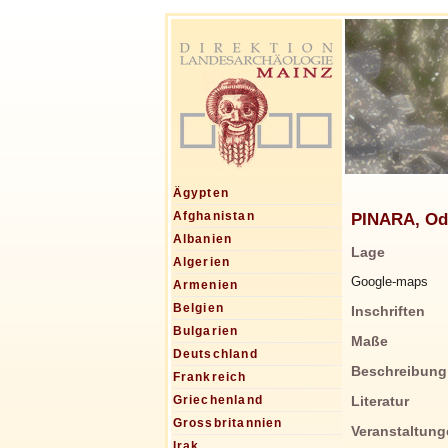
Ägypten
PINARA, Ode
Afghanistan
Albanien
Lage
Algerien
Google-maps
Armenien
Belgien
Inschriften
Bulgarien
Maße
Deutschland
Beschreibung
Frankreich
Literatur
Griechenland
Grossbritannien
Veranstaltung
Irak