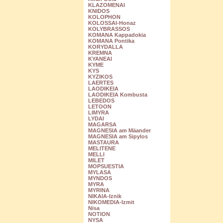
KLAZOMENAI
KNIDOS
KOLOPHON
KOLOSSAI-Honaz
KOLYBRASSOS
KOMANA Kappadokia
KOMANA Pontika
KORYDALLA
KREMNA
KYANEAI
KYME
KYS
KYZIKOS
LAERTES
LAODIKEIA
LAODIKEIA Kombusta
LEBEDOS
LETOON
LIMYRA
LYDAI
MAGARSA
MAGNESIA am Mäander
MAGNESIA am Sipylos
MASTAURA
MELITENE
MELLI
MILET
MOPSUESTIA
MYLASA
MYNDOS
MYRA
MYRINA
NIKAIA-Iznik
NIKOMEDIA-Izmit
Nisa
NOTION
NYSA