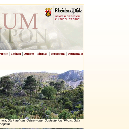
|
|
|
|
|
raphie
Lexikon
Autoren
Sitemap
Impressum
Datenschutz
nara, Blick auf das Odeion oder Bouleuterion (Photo: Gitta
angold).