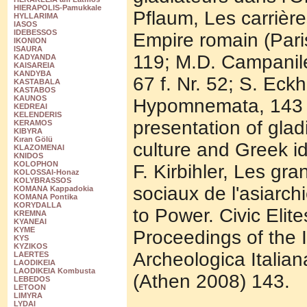
HIERAPOLIS-Pamukkale
Pflaum, Les carrièr
HYLLARIMA
IASOS
IDEBESSOS
Empire romain (Par
IKONION
ISAURA
119; M.D. Campanile
KADYANDA
KAISAREIA
KANDYBA
67 f. Nr. 52; S. Eck
KASTABALA
KASTABOS
KAUNOS
Hypomnemata, 143 (
KEDREAI
KELENDERIS
presentation of glad
KERAMOS
KIBYRA
Kıran Gölü
culture and Greek i
KLAZOMENAI
KNIDOS
KOLOPHON
F. Kirbihler, Les gra
KOLOSSAI-Honaz
KOLYBRASSOS
sociaux de l'asiarch
KOMANA Kappadokia
KOMANA Pontika
KORYDALLA
to Power. Civic Elit
KREMNA
KYANEAI
KYME
Proceedings of the 
KYS
KYZIKOS
Archeologica Italia
LAERTES
LAODIKEIA
LAODIKEIA Kombusta
(Athen 2008) 143.
LEBEDOS
LETOON
LIMYRA
LYDAI