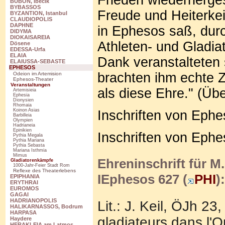
BUBON, Ibecik
BYBASSOS
Freude und Heiterkei
BYZANTION, Istanbul
CLAUDIOPOLIS
DAPHNE
in Ephesos saß, durc
DIDYMA
DIOKAISAREIA
Athleten- und Gladia
Dösene
EDESSA-Urfa
ELAIA
Dank veranstalteten 
ELAIUSSA-SEBASTE
EPHESOS
brachten ihm echte 
Odeion im Artemision
Ephesos-Theater
Veranstaltungen
als diese Ehre." (Übe
Artemisieia
Ephesia
Dionysien
Rhomaia
Koinon Asias
Inschriften von Ephes
Barbilleia
Olympien
Hadrianeia
Epinikien
Inschriften von Ephes
Pythia Megala
Pythia Mariana
Pythia Sebasta
Mariana Isthmia
Mimus
Ehreninschrift für M
Gladiatorenkämpfe
1000-Jahr-Feier Stadt Rom
Reflexe des Theaterlebens
IEphesos 627 (
PHI
):
EPIPHANIA
ERYTHRAI
EUROMOS
GAGAI
HADRIANOPOLIS
Lit.: J. Keil, ÖJh 2
HALIKARNASSOS, Bodrum
HARPASA
gladiateurs dans l'O
Haydere
HERAKLEIA am Latmos