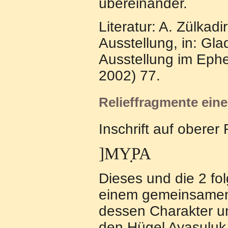
übereinander.
Literatur: A. Zülkadi
Ausstellung, in: Gl
Ausstellung im Ephe
2002) 77.
Relieffragmente ein
Inschrift auf oberer R
]ΜΥ̣ΡΑ
Dieses und die 2 fo
einem gemeinsamen
dessen Charakter un
den Hügel Ayasuluk