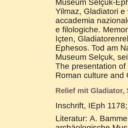
Museum Selçuk-Ephes
Yilmaz, Gladiatori e 
accademia nazionale 
e filologiche. Memor
Içten, Gladiatorenrel
Ephesos. Tod am Na
Museum Selçuk, seit
The presentation of 
Roman culture and G
Relief mit Gladiator
Inschrift, IEph 1178
Literatur: A. Bammer
archäologische Mus