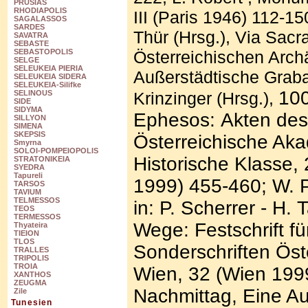
PRUSIAS
RHODIAPOLIS
III (Paris 1946) 112-15
SAGALASSOS
SARDES
Thür (Hrsg.), Via Sacr
SAVATRA
SEBASTE
Österreichischen Archäo
SEBASTOPOLIS
SELGE
SELEUKEIA PIERIA
Außerstädtische Graba
SELEUKEIA SIDERA
SELEUKEIA-Silifke
100
Krinzinger (Hrsg.),
SELINOUS
SIDE
SIDYMA
Ephesos: Akten des
SILLYON
SIMENA
SKEPSIS
Österreichische Aka
Smyrna
SOLOI-POMPEIOPOLIS
Historische Klasse,
STRATONIKEIA
SYEDRA
Tapureli
1999) 455-460; W. P
TARSOS
TAVIUM
TELMESSOS
in: P. Scherrer - H.
TEOS
TERMESSOS
Wege: Festschrift f
Thyateira
TIEION
TLOS
Sonderschriften Öste
TRALLES
TRIPOLIS
TROIA
Wien, 32 (Wien 199
XANTHOS
ZEUGMA
Nachmittag, Eine A
Zile
Tunesien