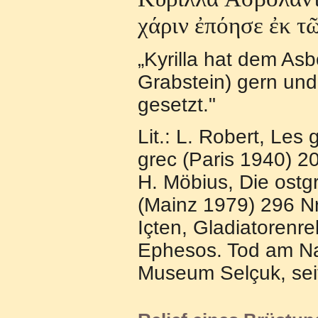
χ
ά
ριν
ἐ
π
ό
ησε
ἐ
κ τ
„Kyrilla hat dem A
Grabstein) gern und
gesetzt."
Lit.: L. Robert, Les 
grec (Paris 1940) 20
H. Möbius, Die ostgr
(Mainz 1979) 296 Nr.
Içten, Gladiatorenrel
Ephesos. Tod am Na
Museum Selçuk, seit