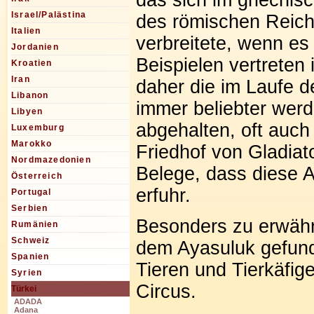
Israel/Palästina
des römischen Reich
Italien
verbreitete, wenn es
Jordanien
Beispielen vertreten 
Kroatien
Iran
daher die im Laufe d
Libanon
immer beliebter we
Libyen
abgehalten, oft auch 
Luxemburg
Marokko
Friedhof von Gladiat
Nordmazedonien
Belege, dass diese A
Österreich
erfuhr.
Portugal
Serbien
Besonders zu erwähn
Rumänien
Schweiz
dem Ayasuluk gefu
Spanien
Tieren und Tierkäfig
Syrien
Circus.
Türkei
ADADA
Adana