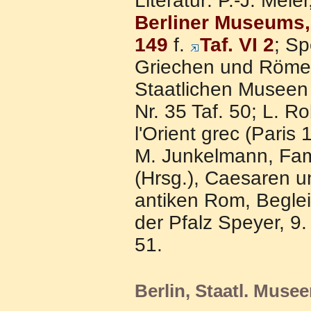
Literatur: P.-J. Meie
Berliner Museums, 
149
f.
Taf. VI 2
; Sp
Griechen und Römer
Staatlichen Museen 
Nr. 35 Taf. 50; L. R
l'Orient grec (Paris
M. Junkelmann, Fami
(Hrsg.), Caesaren u
antiken Rom, Beglei
der Pfalz Speyer, 9.
51.
Berlin, Staatl. Musee