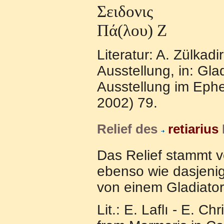
Σειδονις
Πά(λου) Ζ
Literatur: A. Zülkadi
Ausstellung, in: Gl
Ausstellung im Ephe
2002) 79.
Relief des
retiarius
Das Relief stammt v
ebenso wie dasjeni
von einem Gladiat
Lit.: E. Laflı - E. Ch