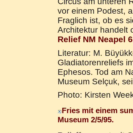
Circus am unteren R
vor einem Podest, au
Fraglich ist, ob es
Architektur handelt 
Relief NM Neapel 
Literatur: M. Büyük
Gladiatorenreliefs 
Ephesos. Tod am Na
Museum Selçuk, seit
Photo: Kirsten Wee
Fries mit einem su
Museum 2/5/95.