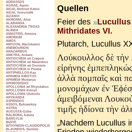
ADRASSOS
Quellen
AGRAE, Agras
AIGAI, Nemrud Kalesi
AIGAI, Yumurtalik
AIZANOI
Feier des
Lucullus
AKMONIA, Ahat
ALABANDA
ALEXANDRIA TROAS
Mithridates VI.
ALINDA
AMASTRIS, Amasra
AMORIUM
AMOS
Plutarch, Lucullus XX
AMYZON, Mazinkalesi
ANEMOURION
ANAZARBOS
Λούκουλλος δ
ὲ
τ
ὴ
ν
ANKYRA, Ankara
ANTIOCHEIA ad Cragum
ANTIOCHEIA ad Maiandros
ε
ἰ
ρήνης
ἐ
μπεπληκώς
ANTIOCHEIA ad Orontem
ANTIOCHEIA in Pisidia
ANTIPHELLOS-Kaş
ἀ
λλ
ὰ
πομπα
ῖ
ς κα
ὶ
πα
APAMEIA KIBOTOS
APAMEIA-Mudanya
APHRODISIAS
μονομάχων
ἐ
ν
Ἐϕ
έ
APOLLONIA ad Rhyndakos
APOLLONIA-Kılınçli
APOLLONIA-Uluborlu
ἀ
μειβόμεναι Λουκού
ARYKANDA
ASPENDOS
ASSOS, Behramköy
τιμ
ῆ
ς
ἡ
δίονα τ
ὴ
ν
ἀ
λ
ASTRA
AUGUSTA-Gübe
BALBURA, Katara
BARGYLIA
„Nachdem Lucullus in
BIZIYE
BITHYNION-CLAUDIOPOLIS
BLAUNDOS, Sünlülü
Frieden wiederhergest