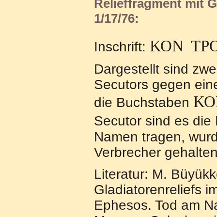
Relieffragment mit 
1/17/76:
ΚΟΝ
ΤΡΟ
Inschrift:
Dargestellt sind zwe
Secutors gegen eine
ΚΟ
die Buchstaben
Secutor sind es di
Namen tragen, wurde
Verbrecher gehalte
Literatur: M. Büyük
Gladiatorenreliefs 
Ephesos. Tod am Na