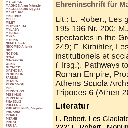
Ehreninschrift für 
MAGARSA
MAGNESIA am Mäander
MAGNESIA am Sipylos
MASTAURA
MELITENE
Lit.: L. Robert, Les 
MELLI
MILET
195-196 Nr. 200; M.J
MOPSUESTIA
MYLASA
MYNDOS
spectacles in the G
MYRA
MYRINA
NIKAIA-Iznik
249; F. Kirbihler, L
NIKOMEDIA-Izmit
Nisa
institutionels et soc
NOTION
NYSA
OINOANDA
(Hrsg.), Pathways to
OLBA
OLYMPOS
ORTHOSIA
Roman Empire, Proce
PANIONION
PARIUM
Athens Scuola Arche
PATARA
PERGAMON
Perge
Tripodes 6 (Athen 2
PERINTHOS
PESSINUS
PERPERENE
PHASELIS
Literatur
PHELLOS
PHILADELPHIA, Alaşehir
PHOKAIA
PINARA
L. Robert, Les Gladiate
PITANE
PRIENE
222; L. Robert , Monum
PRUSA