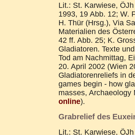
Lit.:
St. Karwiese, ÖJh
1993, 19 Abb. 12; W. Pi
H. Thür (Hrsg.), Via S
Materialien des Österr
42 ff. Abb. 25; K. Gro
Gladiatoren. Texte und
Tod am Nachmittag, E
20. April 2002 (Wien 20
Gladiatorenreliefs in d
games begin - how gladi
masses, Archaeology 
online
).
Grabrelief des Euxei
Lit.: St. Karwiese, ÖJ