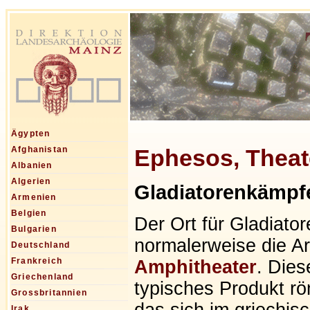
Ägypten
Ephesos, Theat
Afghanistan
Albanien
Algerien
Gladiatorenkämpf
Armenien
Belgien
Der Ort für Gladiato
Bulgarien
normalerweise die A
Deutschland
Frankreich
Amphitheater
. Dies
Griechenland
typisches Produkt rö
Grossbritannien
das sich im griechi
Irak